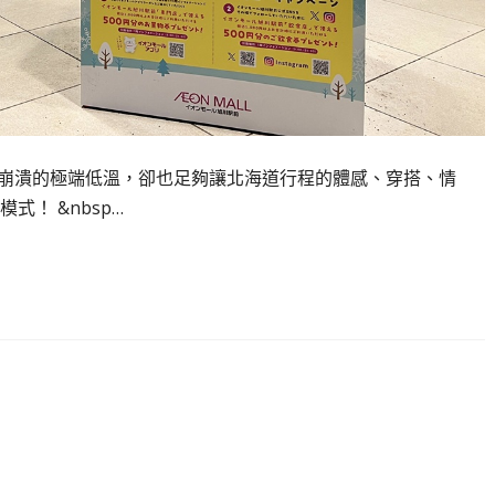
出門崩潰的極端低溫，卻也足夠讓北海道行程的體感、穿搭、情
！ &nbsp…