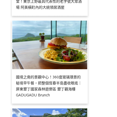
堂！東京上野最具代表性的老字號大眾酒
場 阿美橫町內的大統領居酒屋
國境之南的景觀中心！360度玻璃環景的
秘境早午餐，把整個恆春半島盡收眼底｜
屏東墾丁國家森林遊樂區 墾丁觀海樓
GADUGADU Brunch