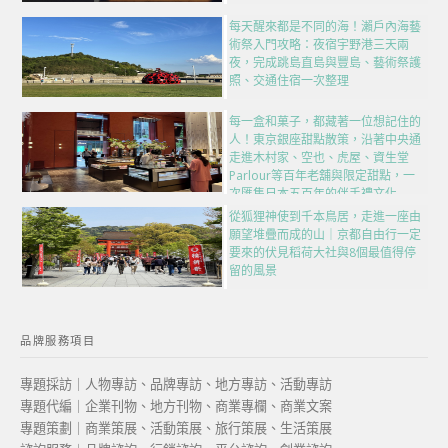
每天醒來都是不同的海！瀨戶內海藝
術祭入門攻略：夜宿宇野港三天兩
夜，完成跳島直島與豐島、藝術祭護
照、交通住宿一次整理
每一盒和菓子，都藏著一位想記住的
人！東京銀座甜點散策，沿著中央通
走進木村家、空也、虎屋、資生堂
Parlour等百年老舖與限定甜點，一
次匯集日本五百年的伴手禮文化
從狐狸神使到千本鳥居，走進一座由
願望堆疊而成的山｜京都自由行一定
要來的伏見稻荷大社與8個最值得停
留的風景
品牌服務項目
專題採訪｜人物專訪、品牌專訪、地方專訪、活動專訪
專題代編｜企業刊物、地方刊物、商業專欄、商業文案
專題策劃｜商業策展、活動策展、旅行策展、生活策展