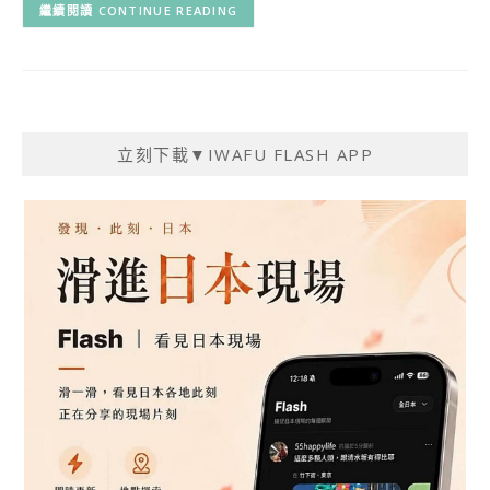
CONTINUE READING
立刻下載▼IWAFU FLASH APP