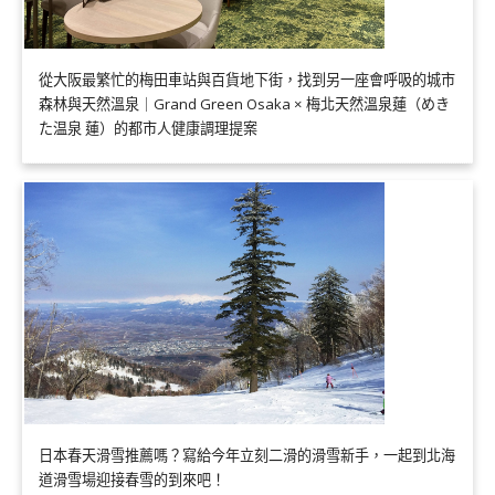
從大阪最繁忙的梅田車站與百貨地下街，找到另一座會呼吸的城市
森林與天然溫泉｜Grand Green Osaka × 梅北天然溫泉蓮（めき
た温泉 蓮）的都市人健康調理提案
日本春天滑雪推薦嗎？寫給今年立刻二滑的滑雪新手，一起到北海
道滑雪場迎接春雪的到來吧！