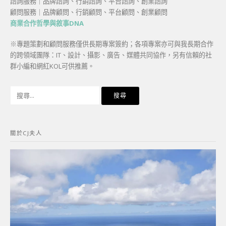
諮詢服務｜品牌諮詢、行銷諮詢、平台諮詢、創業諮詢
顧問服務｜品牌顧問、行銷顧問、平台顧問、創業顧問
商業合作哲學與敘事DNA
※專題策劃和顧問服務僅供長期專案簽約；各項專案亦可與我長期合作
的跨領域團隊：IT、設計、攝影、廣告、媒體共同協作，另有信賴的社
群小編和網紅KOL可供推薦。
搜
尋
關
鍵
關於CJ夫人
字: