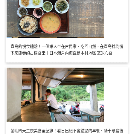
直島的慢食體驗！一個讓人坐在古民家、吃回自然、在直島找到慢
下來節奏的古樸食堂｜日本瀨戶內海直島本村地區 玄米心食
蘭嶼四天三夜美食全紀錄！看日出絕不會錯過的早餐、騎車環島後