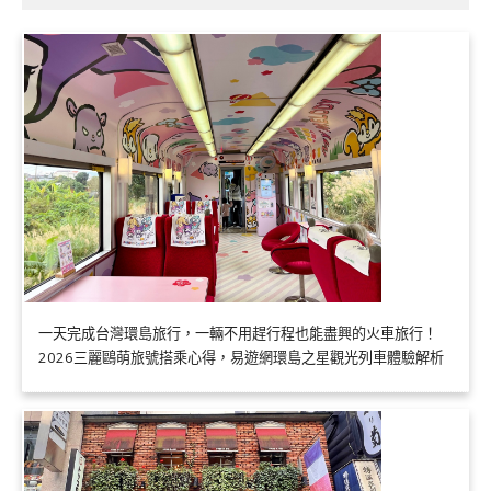
一天完成台灣環島旅行，一輛不用趕行程也能盡興的火車旅行！
2026三麗鷗萌旅號搭乘心得，易遊網環島之星觀光列車體驗解析