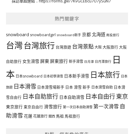
採訪單超連結：
https://forms.gle/7KvGCEbcu7U7ySuN7
熱門關鍵字
北海道
snowboard
京都
snowboardgirl
snowboard新手
南投旅行
台灣
台灣旅行
台灣景點
台灣旅遊
大阪旅行
大阪
大阪
日
屏東
屏東旅行
女生滑雪
自助旅行
新手滑雪
日月潭旅行
日月潭
本
日本旅行
日本新手滑雪
日本snowboard
日本初學滑雪
日本
日本滑雪
日本滑雪場新手
日本 滑雪 新手
日本滑雪自助
日本滑
旅遊
日本自由行
日本自助旅行
東京
日本自助滑雪
雪自由行
自
第一次滑雪
滑雪旅行
東京旅行
東京自由行
第一次日本自助滑雪
助滑雪
花蓮
馬祖
花蓮旅行
馬祖旅行
關西