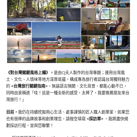
《對台灣關鍵風格上癮》
，
是由CJ夫人製作的台灣專題；運用台灣風
土、文化、人情味等地方深厚底蘊，構成專為旅行者認識台灣獨特魅力
的
<台灣旅行關鍵指南>
，無論語言隔閡、文化背景，都能心動不已，
同時由衷稱道「哇！這是一種全新的感受，太棒了，我要推薦朋友來台
灣旅行！」
目前，
我仍在持續挖掘用心生活、處事謹慎的匠人職人創業家，如果您
也有很棒的品牌故事和創業理念，請撥空填寫
<
採訪單
>
，我將盡快規
劃採訪行程，並與您聯繫！