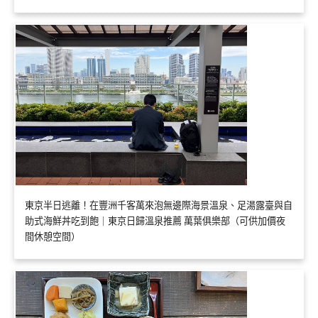
東京半日逃離！在豐洲千客萬來泡無邊際海景溫泉、足湯露臺與自
助式海鮮丼吃到飽｜東京日歸溫泉推薦 萬葉俱樂部（可供加價夜
間休憩空間）