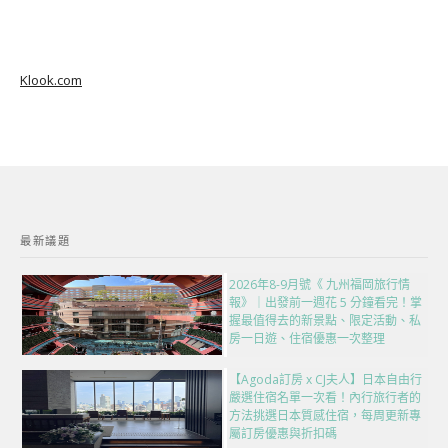
Klook.com
最新議題
2026年8-9月號《 九州福岡旅行情
報》｜出發前一週花 5 分鐘看完！掌
握最值得去的新景點、限定活動、私
房一日遊、住宿優惠一次整理
【Agoda訂房 x CJ夫人】日本自由行
嚴選住宿名單一次看！內行旅行者的
方法挑選日本質感住宿，每周更新專
屬訂房優惠與折扣碼