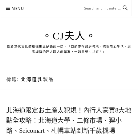
Skip
MENU
to
content
。CJ夫人。
關於當代文化體驗採集與紀錄的一切。「目前正在旅居各地，挖掘用心生活、處
事謹慎的匠人職人創業家，一起共榮、共好！」
標籤:
北海道乳製品
北海道限定お土産太犯規！內行人豪買8大地
點全攻略：北海道大學、二條市場、狸小
路、Seicomart、札幌車站到新千歲機場