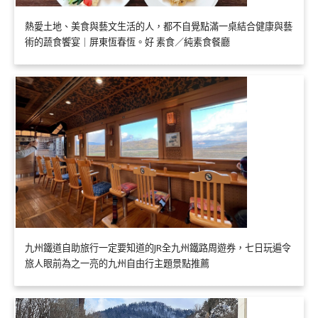
熱愛土地、美食與藝文生活的人，都不自覺點滿一桌結合健康與藝
術的蔬食饗宴｜屏東恆春恆。好 素食／純素食餐廳
九州鐵道自助旅行一定要知道的JR全九州鐵路周遊券，七日玩遍令
旅人眼前為之一亮的九州自由行主題景點推薦