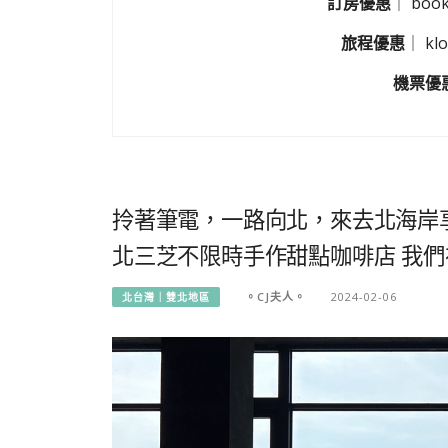
訂房優惠
｜
boo
旅程優惠
｜
k
機票優
拎著筆電，一路向北，來去北海岸
北三芝不限時手作甜點咖啡店 我
。CJ夫人。
2024-02-06
北台灣｜雙北地區