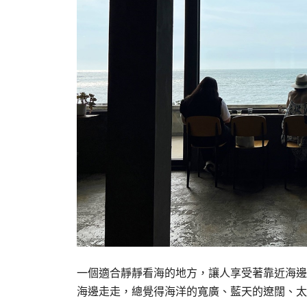
一個適合靜靜看海的地方，讓人享受著靠近海邊
海邊走走，總覺得海洋的寬廣、藍天的遼闊、太