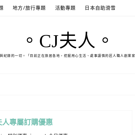
題
地方/旅行專題
活動專題
日本自助滑雪
。CJ夫人。
與紀錄的一切。「目前正在旅居各地，挖掘用心生活、處事謹慎的匠人職人創業
夫人專屬訂購優惠