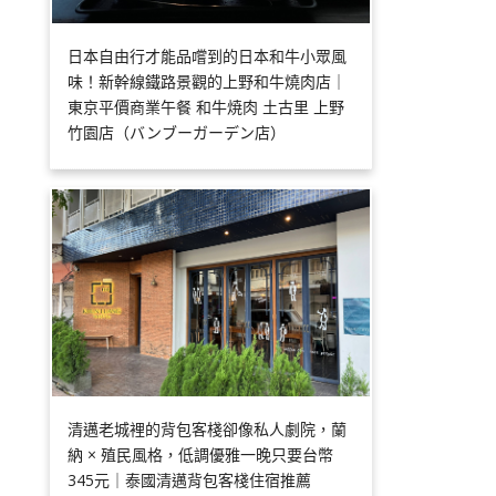
日本自由行才能品嚐到的日本和牛小眾風
味！新幹線鐵路景觀的上野和牛燒肉店｜
東京平價商業午餐 和牛焼肉 土古里 上野
竹園店（バンブーガーデン店）
清邁老城裡的背包客棧卻像私人劇院，蘭
納 × 殖民風格，低調優雅一晚只要台幣
345元｜泰國清邁背包客棧住宿推薦