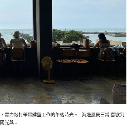
，賣力敲打筆電鍵盤工作的午後時光。 海邊風景日常 喜歡到
陽光與…