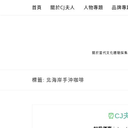
Skip
首頁
關於CJ夫人
人物專題
品牌專
to
content
關於當代文化體驗採集
標籤:
北海岸手沖咖啡
⏰
CJ