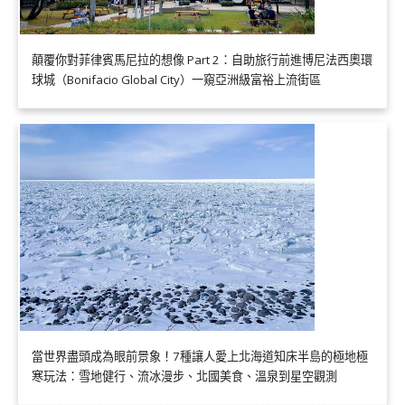
顛覆你對菲律賓馬尼拉的想像 Part 2：自助旅行前進博尼法西奧環
球城（Bonifacio Global City）一窺亞洲級富裕上流街區
當世界盡頭成為眼前景象！7種讓人愛上北海道知床半島的極地極
寒玩法：雪地健行、流冰漫步、北國美食、溫泉到星空觀測