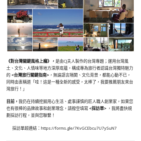
《對台灣關鍵風格上癮》
，
是由CJ夫人製作的台灣專題；運用台灣風
土、文化、人情味等地方深厚底蘊，構成專為旅行者認識台灣獨特魅力
的
<台灣旅行關鍵指南>
，無論語言隔閡、文化背景，都能心動不已，
同時由衷稱道「哇！這是一種全新的感受，太棒了，我要推薦朋友來台
灣旅行！」
目前，
我仍在持續挖掘用心生活、處事謹慎的匠人職人創業家，如果您
也有很棒的品牌故事和創業理念，請撥空填寫
<
採訪單
>
，我將盡快規
劃採訪行程，並與您聯繫！
採訪單超連結：
https://forms.gle/7KvGCEbcu7U7ySuN7