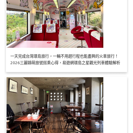
一天完成台灣環島旅行，一輛不用趕行程也能盡興的火車旅行！
2026三麗鷗萌旅號搭乘心得，易遊網環島之星觀光列車體驗解析