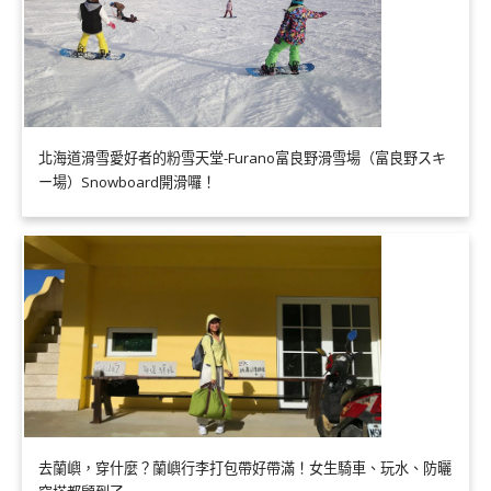
北海道滑雪愛好者的粉雪天堂-Furano富良野滑雪場（富良野スキ
ー場）Snowboard開滑囉！
去蘭嶼，穿什麼？蘭嶼行李打包帶好帶滿！女生騎車、玩水、防曬