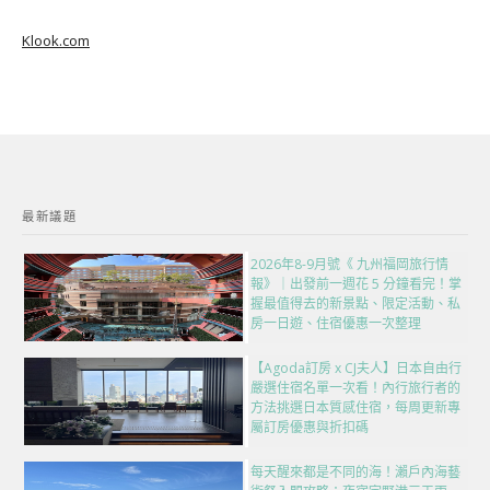
Klook.com
最新議題
2026年8-9月號《 九州福岡旅行情
報》｜出發前一週花 5 分鐘看完！掌
握最值得去的新景點、限定活動、私
房一日遊、住宿優惠一次整理
【Agoda訂房 x CJ夫人】日本自由行
嚴選住宿名單一次看！內行旅行者的
方法挑選日本質感住宿，每周更新專
屬訂房優惠與折扣碼
每天醒來都是不同的海！瀨戶內海藝