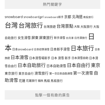
熱門關鍵字
北海道
snowboard
京都
snowboardgirl
snowboard新手
南投旅行
台灣
台灣旅行
台灣景點
台灣旅遊
大阪旅行
大阪
大阪
日
屏東
屏東旅行
女生滑雪
自助旅行
新手滑雪
日月潭旅行
日月潭
本
日本旅行
日本新手滑雪
日本snowboard
日本初學滑雪
日本
日本滑雪
日本滑雪場新手
日本 滑雪 新手
日本滑雪自助
日本滑
旅遊
日本自由行
日本自助旅行
東京
日本自助滑雪
雪自由行
自
第一次滑雪
滑雪旅行
東京旅行
東京自由行
第一次日本自助滑雪
助滑雪
花蓮
馬祖
花蓮旅行
馬祖旅行
關西
點擊一個有趣的廣告