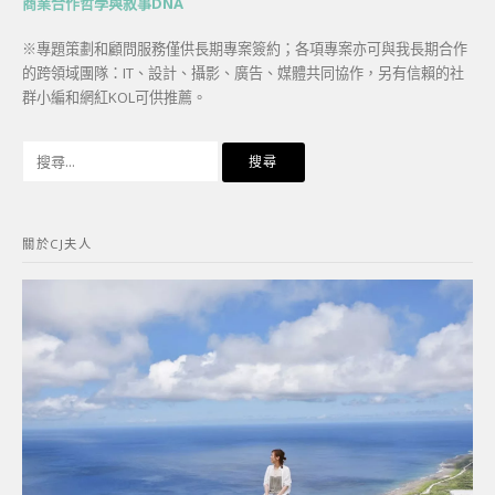
商業合作哲學與敘事DNA
※專題策劃和顧問服務僅供長期專案簽約；各項專案亦可與我長期合作
的跨領域團隊：IT、設計、攝影、廣告、媒體共同協作，另有信賴的社
群小編和網紅KOL可供推薦。
搜
尋
關
鍵
關於CJ夫人
字: