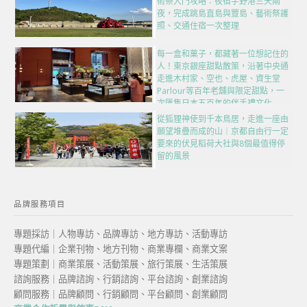
術祭入門攻略：夜宿宇野港三天兩
夜，完成跳島直島與豐島、藝術祭護
照、交通住宿一次整理
每一盒和菓子，都藏著一位想記住的
人！東京銀座甜點散策，沿著中央通
走進木村家、空也、虎屋、資生堂
Parlour等百年老舖與限定甜點，一
次匯集日本五百年的伴手禮文化
從狐狸神使到千本鳥居，走進一座由
願望堆疊而成的山｜京都自由行一定
要來的伏見稻荷大社與8個最值得停
留的風景
品牌服務項目
專題採訪｜人物專訪、品牌專訪、地方專訪、活動專訪
專題代編｜企業刊物、地方刊物、商業專欄、商業文案
專題策劃｜商業策展、活動策展、旅行策展、生活策展
諮詢服務｜品牌諮詢、行銷諮詢、平台諮詢、創業諮詢
顧問服務｜品牌顧問、行銷顧問、平台顧問、創業顧問