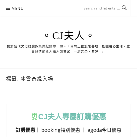
Skip
MENU
to
content
。CJ夫人。
關於當代文化體驗採集與紀錄的一切。「目前正在旅居各地，挖掘用心生活、處
事謹慎的匠人職人創業家，一起共榮、共好！」
標籤:
冰雪奇緣入場
⏰
CJ
夫人專屬訂購優惠
訂房優惠
｜
booking特別優惠
｜
agoda今日優惠