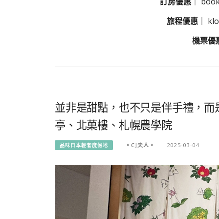
訂房優惠
｜
boo
旅程優惠
｜
k
機票優
並非是甜點，也不只是伴手禮，而
亭、北菓樓、札幌農學院
。CJ夫人。
2025-03-04
品味日本輕奢度假地