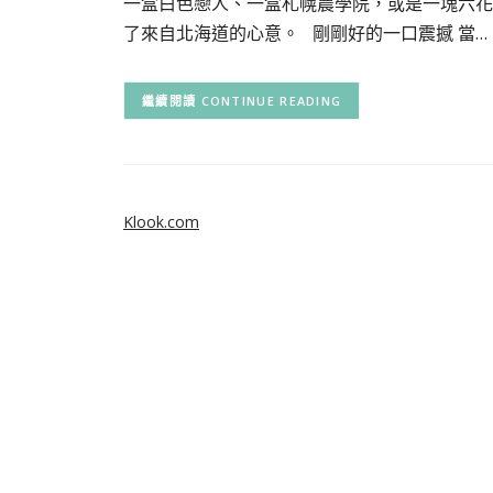
一盒白色戀人、一盒札幌農學院，或是一塊六花亭
了來自北海道的心意。 剛剛好的一口震撼 當…
CONTINUE READING
Klook.com