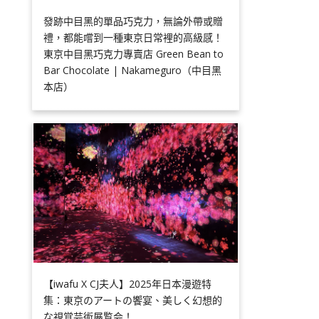
發跡中目黑的單品巧克力，無論外帶或贈
禮，都能嚐到一種東京日常裡的高級感！
東京中目黑巧克力專賣店 Green Bean to
Bar Chocolate | Nakameguro（中目黑
本店）
【iwafu X CJ夫人】2025年日本漫遊特
集：東京のアートの饗宴、美しく幻想的
な視覚芸術展覧会！