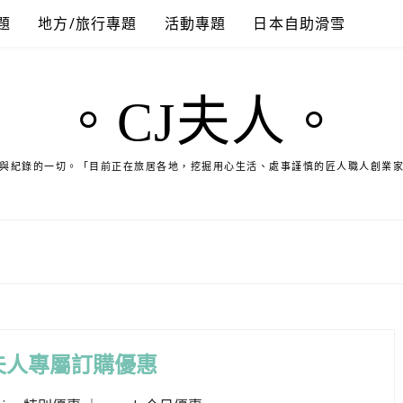
題
地方/旅行專題
活動專題
日本自助滑雪
。CJ夫人。
與紀錄的一切。「目前正在旅居各地，挖掘用心生活、處事謹慎的匠人職人創業
夫人專屬訂購優惠