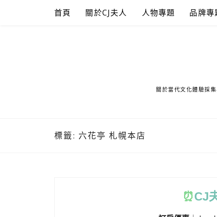
Skip
首頁
關於CJ夫人
人物專題
品牌專
to
content
關於當代文化體驗採集
標籤:
六花亭 札幌本店
⏰
CJ