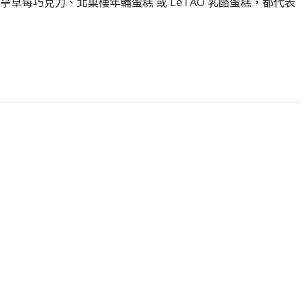
草莓巧克力、北菓樓年輪蛋糕 或 LeTAO 乳酪蛋糕，都代表