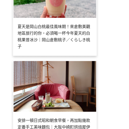
夏天是岡山白桃最佳風味期！來倉敷美觀
地區旅行的你，必須喝一杯今年夏天的白
桃果昔冰沙｜岡山倉敷桃子／くらしき桃
子
安排一頓日式昭和朝食早餐，再加點幾款
定番手工美味麵包｜大阪中崎町烘焙屋伊