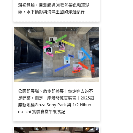
潛初體驗，目測超過30種熱帶魚和珊瑚
礁，水下攝影與海洋王國的浮潛紀行
公園即展場、散步即參展！你走進去的不
是建築，而是一座觸發感官裝置｜2025銀
座新地標Ginza Sony Park 與 1/2 Nibun
no Ichi 實驗食堂午餐食記