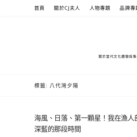
Skip
首頁
關於CJ夫人
人物專題
品牌專
to
content
關於當代文化體驗採集
標籤:
八代灣夕陽
海風、日落、第一顆星！我在漁人部
深藍的那段時間