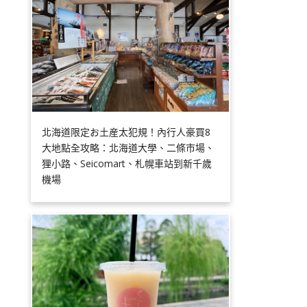
北海道限定お土産太犯規！內行人豪買8
大地點全攻略：北海道大學、二條市場、
狸小路、Seicomart、札幌車站到新千歲
機場