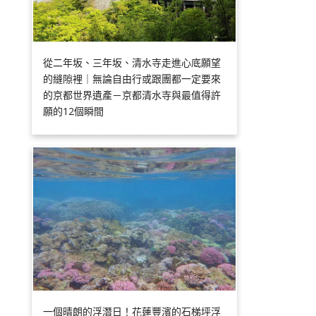
從二年坂、三年坂、清水寺走進心底願望
的縫隙裡｜無論自由行或跟團都一定要來
的京都世界遺產－京都清水寺與最值得許
願的12個瞬間
一個晴朗的浮潛日！花蓮豐濱的石梯坪浮