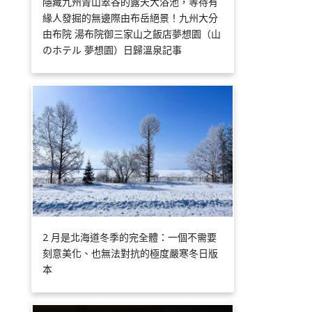
隱藏九州青山翠谷的露天大浴池，等待有
緣人發掘的無邊際由布岳絕景！九州大分
由布院 湯布院御三家山之飯店夢想園（山
のホテル 夢想園）日歸溫泉記事
2 月是北海道冬季的完全體：一個不需要
刻意美化、也無法對抗的極度嚴寒冬日版
本