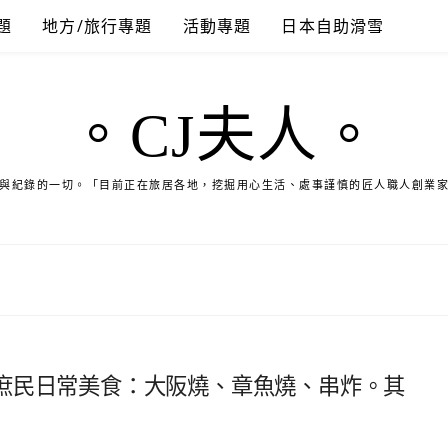
題
地方/旅行專題
活動專題
日本自助滑雪
。CJ夫人。
與紀錄的一切。「目前正在旅居各地，挖掘用心生活、處事謹慎的匠人職人創業
庶民日常美食：大阪燒、章魚燒、串炸。其