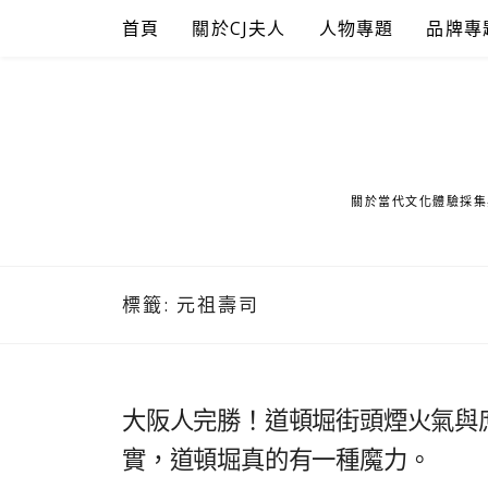
Skip
首頁
關於CJ夫人
人物專題
品牌專
to
content
關於當代文化體驗採集
標籤:
元祖壽司
大阪人完勝！道頓堀街頭煙火氣與
實，道頓堀真的有一種魔力。