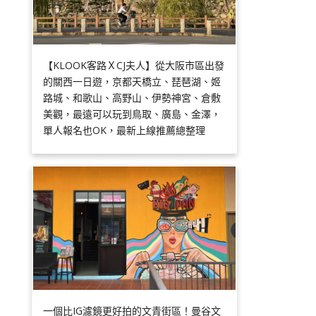
【KLOOK客路ＸCJ夫人】從大阪市區出發
的關西一日遊，京都天橋立、琵琶湖、姬
路城、和歌山、高野山、伊勢神宮、倉敷
美觀，最遠可以玩到鳥取、廣島、金澤，
單人報名也OK，最新上線推薦總整理
一個比IG濾鏡更好拍的文青街區！曼谷文