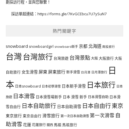
劃採訪行程，並與您聯繫！
採訪單超連結：
https://forms.gle/7KvGCEbcu7U7ySuN7
熱門關鍵字
北海道
snowboard
京都
snowboardgirl
snowboard新手
南投旅行
台灣
台灣旅行
台灣景點
台灣旅遊
大阪旅行
大阪
大阪
日
屏東
屏東旅行
女生滑雪
自助旅行
新手滑雪
日月潭旅行
日月潭
本
日本旅行
日本新手滑雪
日本snowboard
日本初學滑雪
日本
日本滑雪
日本滑雪場新手
日本 滑雪 新手
日本滑雪自助
日本滑
旅遊
日本自由行
日本自助旅行
東京
日本自助滑雪
雪自由行
自
第一次滑雪
滑雪旅行
東京旅行
東京自由行
第一次日本自助滑雪
助滑雪
花蓮
馬祖
花蓮旅行
馬祖旅行
關西