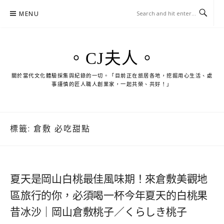
Skip
MENU
to
content
。CJ夫人。
關於當代文化體驗採集與紀錄的一切。「目前正在旅居各地，挖掘用心生活、處
事謹慎的匠人職人創業家，一起共榮、共好！」
標籤:
倉敷 必吃甜點
夏天是岡山白桃最佳風味期！來倉敷美觀地
區旅行的你，必須喝一杯今年夏天的白桃果
昔冰沙｜岡山倉敷桃子／くらしき桃子