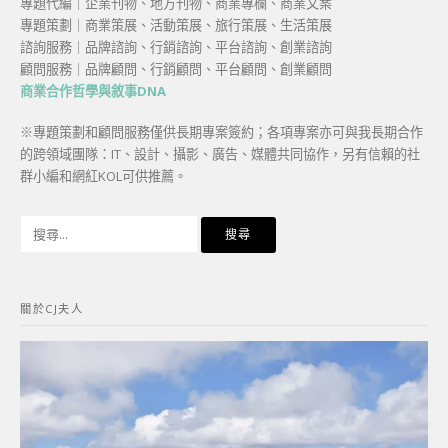
專題代編｜企業刊物、地方刊物、商業專欄、商業文案
專題策劃｜商業策展、活動策展、旅行策展、生活策展
諮詢服務｜品牌諮詢、行銷諮詢、平台諮詢、創業諮詢
顧問服務｜品牌顧問、行銷顧問、平台顧問、創業顧問
商業合作哲學與敘事DNA
※專題策劃和顧問服務僅供長期專案簽約；各項專案亦可與我長期合作
的跨領域團隊：IT、設計、攝影、廣告、媒體共同協作，另有信賴的社
群小編和網紅KOL可供推薦。
搜
尋
關
鍵
關於CJ夫人
字: