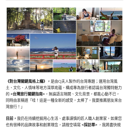
《對台灣關鍵風格上癮》
，
是由CJ夫人製作的台灣專題；運用台灣風
土、文化、人情味等地方深厚底蘊，構成專為旅行者認識台灣獨特魅力
的
<台灣旅行關鍵指南>
，無論語言隔閡、文化背景，都能心動不已，
同時由衷稱道「哇！這是一種全新的感受，太棒了，我要推薦朋友來台
灣旅行！」
目前，
我仍在持續挖掘用心生活、處事謹慎的匠人職人創業家，如果您
也有很棒的品牌故事和創業理念，請撥空填寫
<
採訪單
>
，我將盡快規