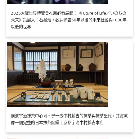
2025大阪世界博覽會推薦必看展館：《Future of Life／いのちの
未来》策展人：石黑浩。歡迎光臨50年以後的未來社會與1000年
以後的世界
前進宇治抹茶中心地。尋一壺中村藤吉的抹茶與抹茶聖代，其實就
像一個完整的日本抹茶圖鑑｜京都宇治中村藤吉本店