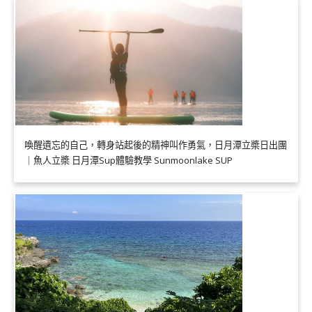
喚醒遺忘的自己，轉身站起後的精神叫作勇氣，日月潭立槳日出團
｜魚人立槳 日月潭Sup體驗教學 Sunmoonlake SUP