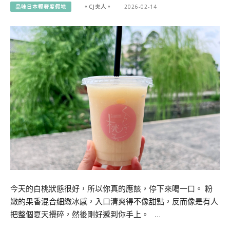
品味日本輕奢度假地
。CJ夫人。
2026-02-14
今天的白桃狀態很好，所以你真的應該，停下來喝一口。 粉
嫩的果香混合細緻冰感，入口清爽得不像甜點，反而像是有人
把整個夏天攪碎，然後剛好遞到你手上。 …