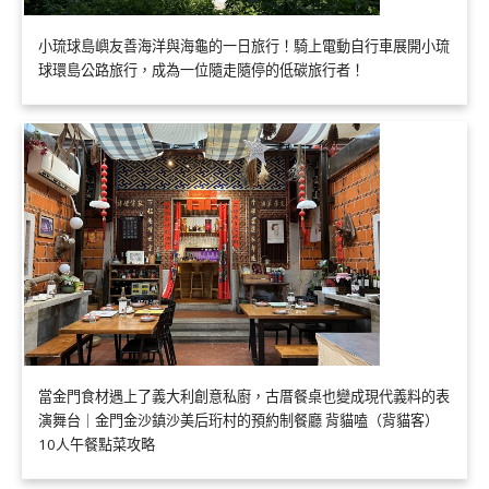
小琉球島嶼友善海洋與海龜的一日旅行！騎上電動自行車展開小琉
球環島公路旅行，成為一位隨走隨停的低碳旅行者！
當金門食材遇上了義大利創意私廚，古厝餐桌也變成現代義料的表
演舞台｜金門金沙鎮沙美后珩村的預約制餐廳 背貓嗑（背貓客）
10人午餐點菜攻略