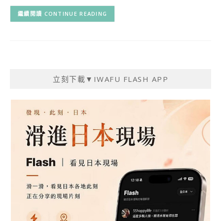
CONTINUE READING
立刻下載▼IWAFU FLASH APP