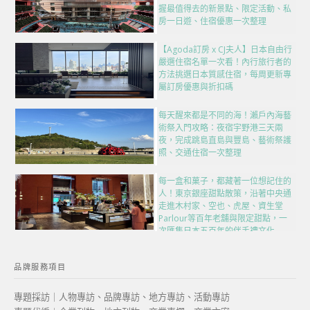
握最值得去的新景點、限定活動、私
房一日遊、住宿優惠一次整理
【Agoda訂房 x CJ夫人】日本自由行
嚴選住宿名單一次看！內行旅行者的
方法挑選日本質感住宿，每周更新專
屬訂房優惠與折扣碼
每天醒來都是不同的海！瀨戶內海藝
術祭入門攻略：夜宿宇野港三天兩
夜，完成跳島直島與豐島、藝術祭護
照、交通住宿一次整理
每一盒和菓子，都藏著一位想記住的
人！東京銀座甜點散策，沿著中央通
走進木村家、空也、虎屋、資生堂
Parlour等百年老舖與限定甜點，一
次匯集日本五百年的伴手禮文化
品牌服務項目
專題採訪｜人物專訪、品牌專訪、地方專訪、活動專訪