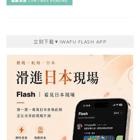
CONTINUE READING
立刻下載▼IWAFU FLASH APP