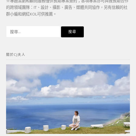
※專題策劃和顧問服務僅供長期專案簽約；各項專案亦可與我長期合作
的跨領域團隊：IT、設計、攝影、廣告、媒體共同協作，另有信賴的社
群小編和網紅KOL可供推薦。
搜
尋
關
鍵
關於CJ夫人
字: