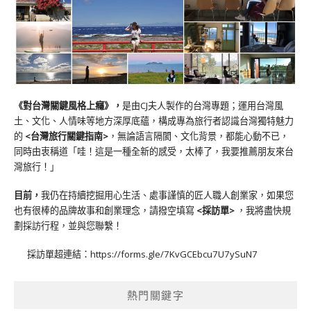
《對台灣關鍵風格上癮》
，
是由CJ夫人製作的台灣專題；運用台灣風
土、文化、人情味等地方深厚底蘊，構成專為旅行者認識台灣獨特魅力
的
<台灣旅行關鍵指南>
，無論語言隔閡、文化背景，都能心動不已，
同時由衷稱道「哇！這是一種全新的感受，太棒了，我要推薦朋友來台
灣旅行！」
目前，
我仍在持續挖掘用心生活、處事謹慎的匠人職人創業家，如果您
也有很棒的品牌故事和創業理念，請撥空填寫
<
採訪單
>
，我將盡快規
劃採訪行程，並與您聯繫！
採訪單超連結：
https://forms.gle/7KvGCEbcu7U7ySuN7
熱門關鍵字