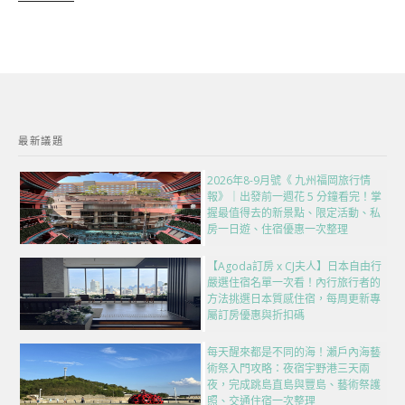
最新議題
2026年8-9月號《 九州福岡旅行情
報》｜出發前一週花 5 分鐘看完！掌
握最值得去的新景點、限定活動、私
房一日遊、住宿優惠一次整理
【Agoda訂房 x CJ夫人】日本自由行
嚴選住宿名單一次看！內行旅行者的
方法挑選日本質感住宿，每周更新專
屬訂房優惠與折扣碼
每天醒來都是不同的海！瀨戶內海藝
術祭入門攻略：夜宿宇野港三天兩
夜，完成跳島直島與豐島、藝術祭護
照、交通住宿一次整理