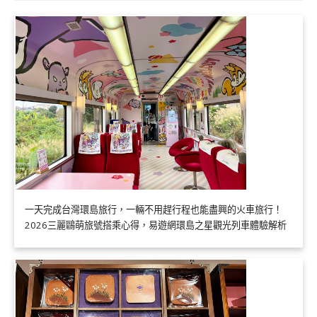
一天完成台灣環島旅行，一輛不用趕行程也能盡興的火車旅行！
2026三麗鷗萌旅號搭乘心得，易遊網環島之星觀光列車體驗解析