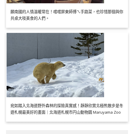
願南國的人情溫暖常在！嚐嚐屏東師傅ㄟ手路菜，也珍惜那個與你
共桌大啖美食的人們。
宛如踏入北海道野外森林的探險真實感！靜靜欣賞北極熊散步是冬
遊札幌最美好的畫面｜北海道札幌市円山動物園 Maruyama Zoo