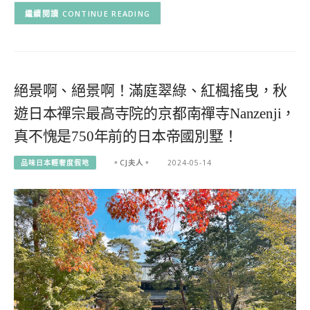
CONTINUE READING
絕景啊、絕景啊！滿庭翠綠、紅楓搖曳，秋
遊日本禪宗最高寺院的京都南禪寺Nanzenji，
真不愧是750年前的日本帝國別墅！
品味日本輕奢度假地
。CJ夫人。
2024-05-14