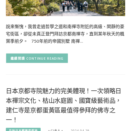
說來慚愧，我曾走過哲學之道和南禪寺附近的高級、閑靜的豪
宅街區，卻從未真正登門拜訪京都南禪寺，直到某年秋天的楓
葉季前夕。 750年前的帝國別墅 南禪…
CONTINUE READING
日本京都寺院魅力的完美體現！一次領略日
本禪宗文化、枯山水庭園、國寶級藝術品，
建仁寺是京都蛋黃區最值得參拜的佛寺之
一！
品味日本輕奢度假地
。CJ夫人。
2024-04-29