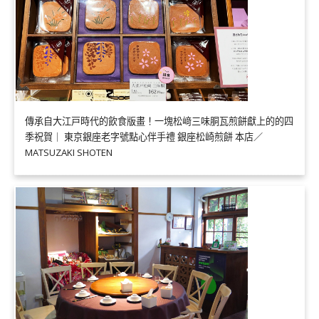
傳承自大江戸時代的飲食版畫！一塊松﨑三味胴瓦煎餅獻上的的四
季祝賀｜ 東京銀座老字號點心伴手禮 銀座松崎煎餅 本店／
MATSUZAKI SHOTEN