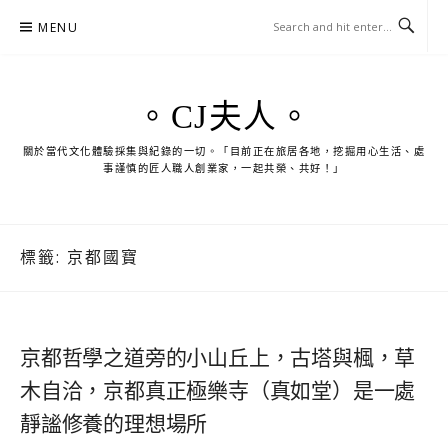
Skip
MENU
to
content
。CJ夫人。
關於當代文化體驗採集與紀錄的一切。「目前正在旅居各地，挖掘用心生活、處
事謹慎的匠人職人創業家，一起共榮、共好！」
標籤:
京都國寶
京都哲學之道旁的小山丘上，古塔與楓，草
木自洽，京都真正極樂寺（真如堂）是一處
靜謐修養的理想場所