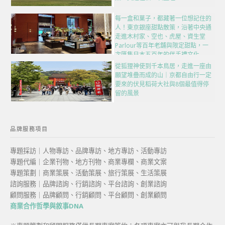
每一盒和菓子，都藏著一位想記住的
人！東京銀座甜點散策，沿著中央通
走進木村家、空也、虎屋、資生堂
Parlour等百年老舖與限定甜點，一
次匯集日本五百年的伴手禮文化
從狐狸神使到千本鳥居，走進一座由
願望堆疊而成的山｜京都自由行一定
要來的伏見稻荷大社與8個最值得停
留的風景
品牌服務項目
專題採訪｜人物專訪、品牌專訪、地方專訪、活動專訪
專題代編｜企業刊物、地方刊物、商業專欄、商業文案
專題策劃｜商業策展、活動策展、旅行策展、生活策展
諮詢服務｜品牌諮詢、行銷諮詢、平台諮詢、創業諮詢
顧問服務｜品牌顧問、行銷顧問、平台顧問、創業顧問
商業合作哲學與敘事DNA