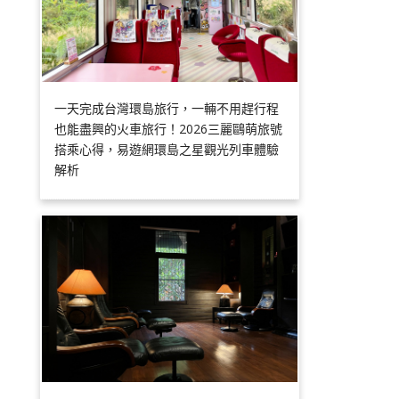
一天完成台灣環島旅行，一輛不用趕行程
也能盡興的火車旅行！2026三麗鷗萌旅號
搭乘心得，易遊網環島之星觀光列車體驗
解析