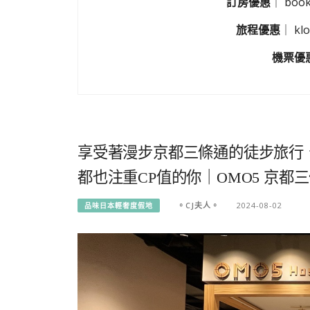
訂房優惠
｜
boo
旅程優惠
｜
k
機票優
享受著漫步京都三條通的徒步旅行
都也注重CP值的你｜OMO5 京都三條
。CJ夫人。
2024-08-02
品味日本輕奢度假地