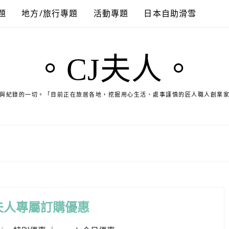
題
地方/旅行專題
活動專題
日本自助滑雪
。CJ夫人。
與紀錄的一切。「目前正在旅居各地，挖掘用心生活、處事謹慎的匠人職人創業
夫人專屬訂購優惠