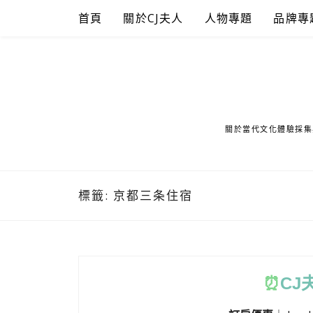
Skip
首頁
關於CJ夫人
人物專題
品牌專
to
content
關於當代文化體驗採集
標籤:
京都三条住宿
⏰
CJ