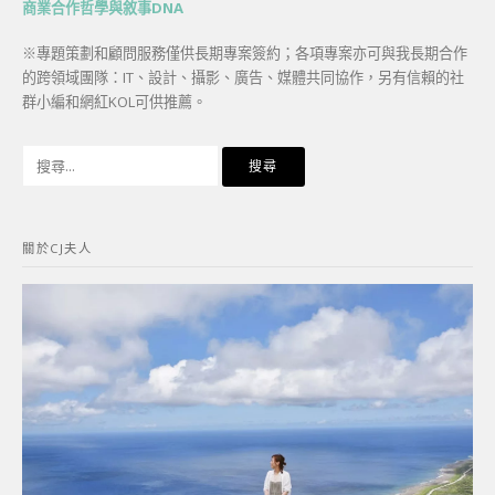
商業合作哲學與敘事DNA
※專題策劃和顧問服務僅供長期專案簽約；各項專案亦可與我長期合作
的跨領域團隊：IT、設計、攝影、廣告、媒體共同協作，另有信賴的社
群小編和網紅KOL可供推薦。
搜
尋
關
鍵
關於CJ夫人
字: