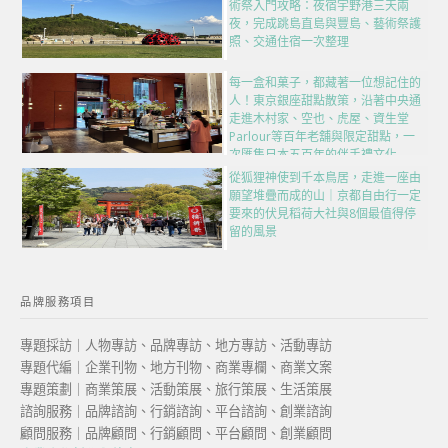
術祭入門攻略：夜宿宇野港三天兩
夜，完成跳島直島與豐島、藝術祭護
照、交通住宿一次整理
每一盒和菓子，都藏著一位想記住的
人！東京銀座甜點散策，沿著中央通
走進木村家、空也、虎屋、資生堂
Parlour等百年老舖與限定甜點，一
次匯集日本五百年的伴手禮文化
從狐狸神使到千本鳥居，走進一座由
願望堆疊而成的山｜京都自由行一定
要來的伏見稻荷大社與8個最值得停
留的風景
品牌服務項目
專題採訪｜人物專訪、品牌專訪、地方專訪、活動專訪
專題代編｜企業刊物、地方刊物、商業專欄、商業文案
專題策劃｜商業策展、活動策展、旅行策展、生活策展
諮詢服務｜品牌諮詢、行銷諮詢、平台諮詢、創業諮詢
顧問服務｜品牌顧問、行銷顧問、平台顧問、創業顧問