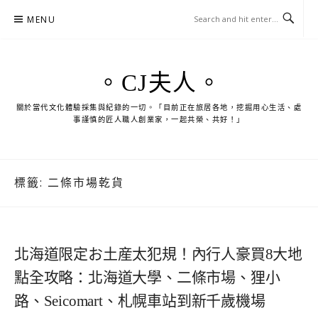
Skip
MENU
to
content
。CJ夫人。
關於當代文化體驗採集與紀錄的一切。「目前正在旅居各地，挖掘用心生活、處
事謹慎的匠人職人創業家，一起共榮、共好！」
標籤:
二條市場乾貨
北海道限定お土産太犯規！內行人豪買8大地
點全攻略：北海道大學、二條市場、狸小
路、Seicomart、札幌車站到新千歲機場