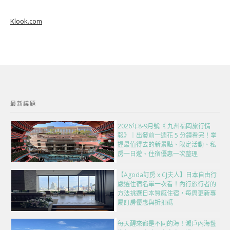
Klook.com
最新議題
2026年8-9月號《 九州福岡旅行情
報》｜出發前一週花 5 分鐘看完！掌
握最值得去的新景點、限定活動、私
房一日遊、住宿優惠一次整理
【Agoda訂房 x CJ夫人】日本自由行
嚴選住宿名單一次看！內行旅行者的
方法挑選日本質感住宿，每周更新專
屬訂房優惠與折扣碼
每天醒來都是不同的海！瀨戶內海藝