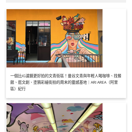
一個比IG濾鏡更好拍的文青街區！曼谷文青與年輕人喝咖啡、找餐
館、逛文創、塗鴉彩繪街拍的周末的靈感基地｜ARI AREA（阿里
區）紀行