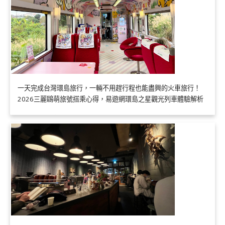
一天完成台灣環島旅行，一輛不用趕行程也能盡興的火車旅行！
2026三麗鷗萌旅號搭乘心得，易遊網環島之星觀光列車體驗解析