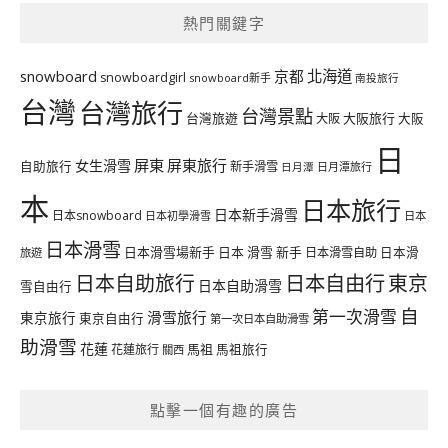
熱門關鍵字
北海道
snowboard
京都
snowboardgirl
snowboard新手
南投旅行
台灣
台灣旅行
台灣景點
台灣旅遊
大阪旅行
大阪
大阪
日
屏東
屏東旅行
女生滑雪
自助旅行
新手滑雪
日月潭旅行
日月潭
本
日本旅行
日本新手滑雪
日本snowboard
日本初學滑雪
日本
日本滑雪
日本滑雪場新手
日本 滑雪 新手
日本滑雪自助
日本滑
旅遊
日本自由行
日本自助旅行
東京
日本自助滑雪
雪自由行
自
第一次滑雪
滑雪旅行
東京旅行
東京自由行
第一次日本自助滑雪
助滑雪
花蓮
馬祖
花蓮旅行
馬祖旅行
關西
點擊一個有趣的廣告