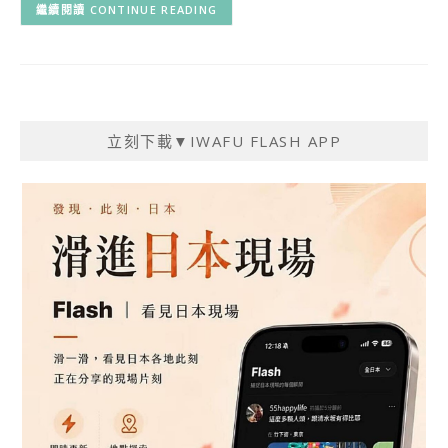
CONTINUE READING
立刻下載▼IWAFU FLASH APP