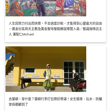
人生因努力付出而快樂，不去過度計較，才能得到心靈最大的自由
－萬金社區與天主教及萬金聖母聖殿解說導覽人員／藝識咖啡店主
人 潘智仁Michael
去蘭嶼，穿什麼？蘭嶼行李打包帶好帶滿！女生騎車、玩水、防曬
穿搭都顧到了