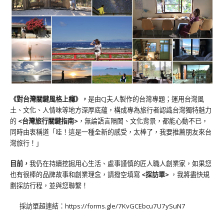
《對台灣關鍵風格上癮》
，
是由CJ夫人製作的台灣專題；運用台灣風
土、文化、人情味等地方深厚底蘊，構成專為旅行者認識台灣獨特魅力
的
<台灣旅行關鍵指南>
，無論語言隔閡、文化背景，都能心動不已，
同時由衷稱道「哇！這是一種全新的感受，太棒了，我要推薦朋友來台
灣旅行！」
目前，
我仍在持續挖掘用心生活、處事謹慎的匠人職人創業家，如果您
也有很棒的品牌故事和創業理念，請撥空填寫
<
採訪單
>
，我將盡快規
劃採訪行程，並與您聯繫！
採訪單超連結：
https://forms.gle/7KvGCEbcu7U7ySuN7