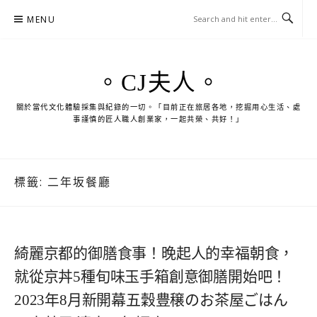
Skip
MENU
to
content
。CJ夫人。
關於當代文化體驗採集與紀錄的一切。「目前正在旅居各地，挖掘用心生活、處
事謹慎的匠人職人創業家，一起共榮、共好！」
標籤:
二年坂餐廳
綺麗京都的御膳食事！晚起人的幸福朝食，
就從京丼5種旬味玉手箱創意御膳開始吧！
2023年8月新開幕五穀豊穣のお茶屋ごはん