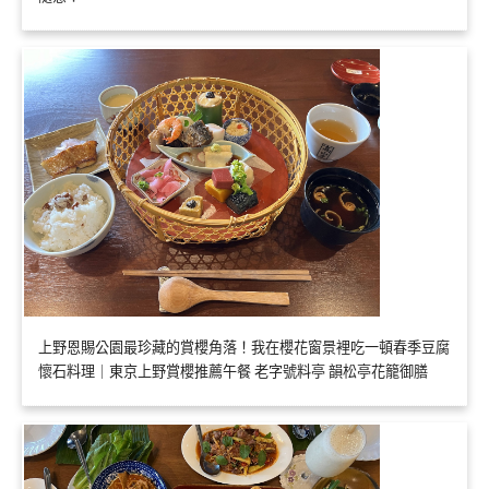
上野恩賜公園最珍藏的賞櫻角落！我在櫻花窗景裡吃一頓春季豆腐
懷石料理｜東京上野賞櫻推薦午餐 老字號料亭 韻松亭花籠御膳