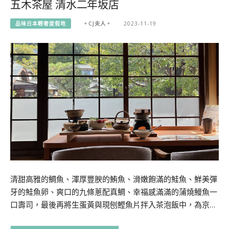
五木茶屋 清水二年坂店
品味日本輕奢度假地
。CJ夫人。
2023-11-19
清甜高雅的鯛魚、渾厚豐腴的鮪魚、滑嫩飽滿的鮭魚、鮮美彈
牙的鮭魚卵、爽口的九條蔥配真鯛、幸福感滿滿的蒲燒鰻魚一
口壽司，最後再將生蛋黃與現刨鰹魚片拌入茶泡飯中，為京…