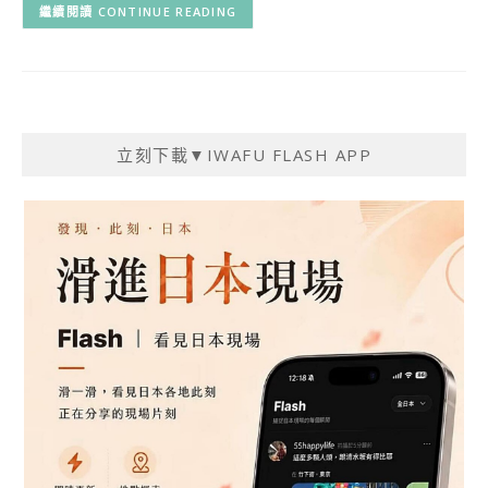
CONTINUE READING
立刻下載▼IWAFU FLASH APP