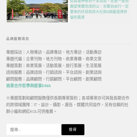
從狐狸神使到千本鳥居，走進一座由
願望堆疊而成的山｜京都自由行一定
要來的伏見稻荷大社與8個最值得停
留的風景
品牌服務項目
專題採訪｜人物專訪、品牌專訪、地方專訪、活動專訪
專題代編｜企業刊物、地方刊物、商業專欄、商業文案
專題策劃｜商業策展、活動策展、旅行策展、生活策展
諮詢服務｜品牌諮詢、行銷諮詢、平台諮詢、創業諮詢
顧問服務｜品牌顧問、行銷顧問、平台顧問、創業顧問
商業合作哲學與敘事DNA
※專題策劃和顧問服務僅供長期專案簽約；各項專案亦可與我長期合作
的跨領域團隊：IT、設計、攝影、廣告、媒體共同協作，另有信賴的社
群小編和網紅KOL可供推薦。
搜
尋