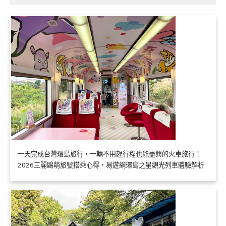
一天完成台灣環島旅行，一輛不用趕行程也能盡興的火車旅行！
2026三麗鷗萌旅號搭乘心得，易遊網環島之星觀光列車體驗解析