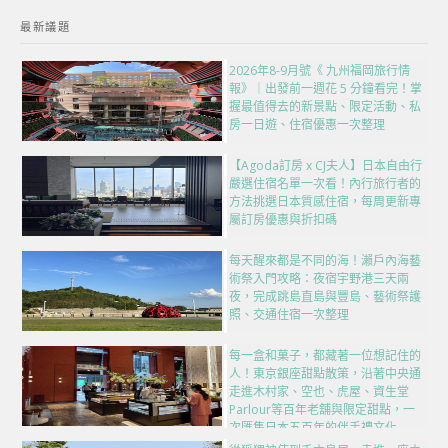
最新議題
2026年8-9月號《 九州福岡旅行情
報》｜出發前一週花 5 分鐘看完！掌
握最值得去的新景點、限定活動、私
房一日遊、住宿優惠一次整理
【Agoda訂房 x CJ夫人】日本自由行
嚴選住宿名單一次看！內行旅行者的
方法挑選日本質感住宿，每周更新專
屬訂房優惠與折扣碼
每天醒來都是不同的海！瀨戶內海藝
術祭入門攻略：夜宿宇野港三天兩
夜，完成跳島直島與豐島、藝術祭護
照、交通住宿一次整理
每一盒和菓子，都藏著一位想記住的
人！東京銀座甜點散策，沿著中央通
走進木村家、空也、虎屋、資生堂
Parlour等百年老舖與限定甜點，一
次匯集日本五百年的伴手禮文化