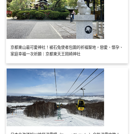
京都東山最可愛神社！被石兔使者包圍的祈福聖地，戀愛、懷孕、
家庭幸福一次祈願｜京都東天王岡崎神社