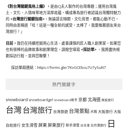
《對台灣關鍵風格上癮》
，
是由CJ夫人製作的台灣專題；運用台灣風
土、文化、人情味等地方深厚底蘊，構成專為旅行者認識台灣獨特魅力
的
<台灣旅行關鍵指南>
，無論語言隔閡、文化背景，都能心動不已，
同時由衷稱道「哇！這是一種全新的感受，太棒了，我要推薦朋友來台
灣旅行！」
目前，
我仍在持續挖掘用心生活、處事謹慎的匠人職人創業家，如果您
也有很棒的品牌故事和創業理念，請撥空填寫
<
採訪單
>
，我將盡快規
劃採訪行程，並與您聯繫！
採訪單超連結：
https://forms.gle/7KvGCEbcu7U7ySuN7
熱門關鍵字
北海道
snowboard
京都
snowboardgirl
snowboard新手
南投旅行
台灣
台灣旅行
台灣景點
台灣旅遊
大阪旅行
大阪
大阪
日
屏東
屏東旅行
女生滑雪
自助旅行
新手滑雪
日月潭旅行
日月潭