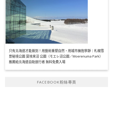
只有北海道才能做到！用藝術重塑自然，用城市擁抱寧靜｜札幌雪
景秘境公園 莫埃來沼 公園（モエレ沼公園／Moerenuma Park）
推薦給北海道自助旅行者 無料免費入場
FACEBOOK粉絲專頁