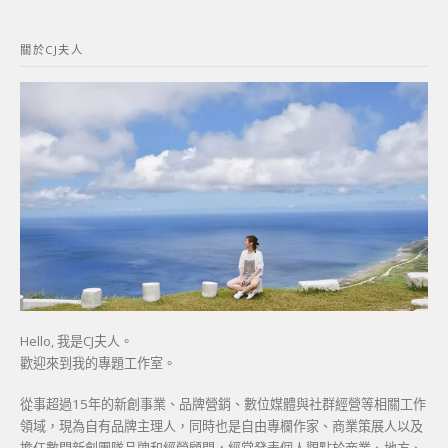
關
鍵
關於CJ夫人
字:
Hello, 我是CJ夫人。
歡迎來到我的專題工作室。
從事超過15年的新創事業、品牌營銷、數位媒體與社群經營等相關工作
領域，現為自有品牌主理人，同時也是自由專欄作家、商業策展人以及
擔任數間新創團隊品牌和經營顧問，經常發表個人觀點於商業、地方、