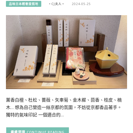
品味日本輕奢度假地
。CJ夫人。
2024-05-25
薰香白檀、杜松、薔薇、矢車菊、金木樨、茴香、桂皮、楠
木… 想為自己營造一絲京都的氛圍，不妨從京都香品著手。
獨特的氣味印記 一個適合的…
CONTINUE READING