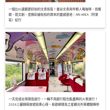
一個比IG濾鏡更好拍的文青街區！曼谷文青與年輕人喝咖啡、找餐
館、逛文創、塗鴉彩繪街拍的周末的靈感基地｜ARI AREA（阿里
區）紀行
一天完成台灣環島旅行，一輛不用趕行程也能盡興的火車旅行！
2026三麗鷗萌旅號搭乘心得，易遊網環島之星觀光列車體驗解析