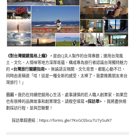
《對台灣關鍵風格上癮》
，
是由CJ夫人製作的台灣專題；運用台灣風
土、文化、人情味等地方深厚底蘊，構成專為旅行者認識台灣獨特魅力
的
<台灣旅行關鍵指南>
，無論語言隔閡、文化背景，都能心動不已，
同時由衷稱道「哇！這是一種全新的感受，太棒了，我要推薦朋友來台
灣旅行！」
目前，
我仍在持續挖掘用心生活、處事謹慎的匠人職人創業家，如果您
也有很棒的品牌故事和創業理念，請撥空填寫
<
採訪單
>
，我將盡快規
劃採訪行程，並與您聯繫！
採訪單超連結：
https://forms.gle/7KvGCEbcu7U7ySuN7