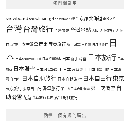
熱門關鍵字
北海道
snowboard
京都
snowboardgirl
snowboard新手
南投旅行
台灣
台灣旅行
台灣景點
台灣旅遊
大阪旅行
大阪
大阪
日
屏東
屏東旅行
女生滑雪
自助旅行
新手滑雪
日月潭旅行
日月潭
本
日本旅行
日本新手滑雪
日本snowboard
日本初學滑雪
日本
日本滑雪
日本滑雪場新手
日本 滑雪 新手
日本滑雪自助
日本滑
旅遊
日本自由行
日本自助旅行
東京
日本自助滑雪
雪自由行
自
第一次滑雪
滑雪旅行
東京旅行
東京自由行
第一次日本自助滑雪
助滑雪
花蓮
馬祖
花蓮旅行
馬祖旅行
關西
點擊一個有趣的廣告