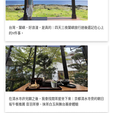
台灣，蘭嶼，好浪漫，是真的｜四天三夜蘭嶼旅行過後還記在心上
的9件事。
在清水寺許完願之後，我會找間茶屋坐下來｜京都清水寺旁的朝日
坂午餐推薦 音羽茶寮、抹茶白玉與舞台蕎麥體驗