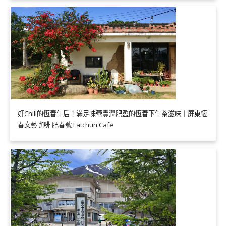
好Chill的恆春午后！滿足味蕾豐潤肥盈的恆春下午茶滋味｜屏東恆
春文藝咖啡 肥春號 Fatchun Cafe