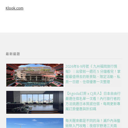
Klook.com
最新議題
2026年8-9月號《 九州福岡旅行情
報》｜出發前一週花 5 分鐘看完！掌
握最值得去的新景點、限定活動、私
房一日遊、住宿優惠一次整理
【Agoda訂房 x CJ夫人】日本自由行
嚴選住宿名單一次看！內行旅行者的
方法挑選日本質感住宿，每周更新專
屬訂房優惠與折扣碼
每天醒來都是不同的海！瀨戶內海藝
術祭入門攻略：夜宿宇野港三天兩