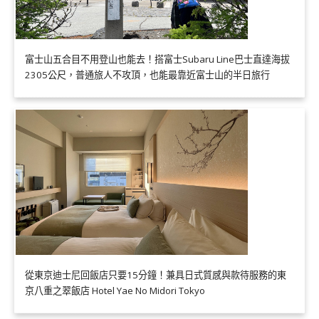
富士山五合目不用登山也能去！搭富士Subaru Line巴士直達海拔
2305公尺，普通旅人不攻頂，也能最靠近富士山的半日旅行
從東京迪士尼回飯店只要15分鐘！兼具日式質感與款待服務的東
京八重之翠飯店 Hotel Yae No Midori Tokyo