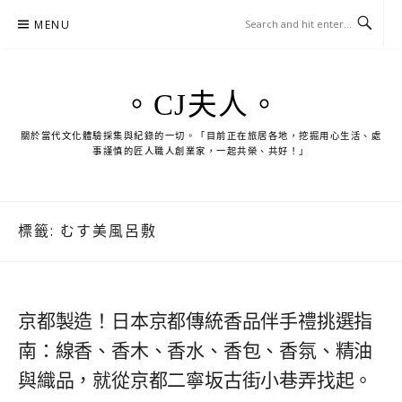
Skip
MENU
to
content
。CJ夫人。
關於當代文化體驗採集與紀錄的一切。「目前正在旅居各地，挖掘用心生活、處
事謹慎的匠人職人創業家，一起共榮、共好！」
標籤:
むす美風呂敷
京都製造！日本京都傳統香品伴手禮挑選指
南：線香、香木、香水、香包、香氛、精油
與織品，就從京都二寧坂古街小巷弄找起。