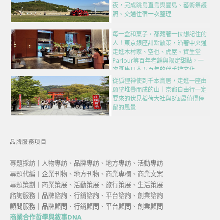
夜，完成跳島直島與豐島、藝術祭護
照、交通住宿一次整理
每一盒和菓子，都藏著一位想記住的
人！東京銀座甜點散策，沿著中央通
走進木村家、空也、虎屋、資生堂
Parlour等百年老舖與限定甜點，一
次匯集日本五百年的伴手禮文化
從狐狸神使到千本鳥居，走進一座由
願望堆疊而成的山｜京都自由行一定
要來的伏見稻荷大社與8個最值得停
留的風景
品牌服務項目
專題採訪｜人物專訪、品牌專訪、地方專訪、活動專訪
專題代編｜企業刊物、地方刊物、商業專欄、商業文案
專題策劃｜商業策展、活動策展、旅行策展、生活策展
諮詢服務｜品牌諮詢、行銷諮詢、平台諮詢、創業諮詢
顧問服務｜品牌顧問、行銷顧問、平台顧問、創業顧問
商業合作哲學與敘事DNA