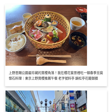
上野恩賜公園最珍藏的賞櫻角落！我在櫻花窗景裡吃一頓春季豆腐
懷石料理｜東京上野賞櫻推薦午餐 老字號料亭 韻松亭花籠御膳