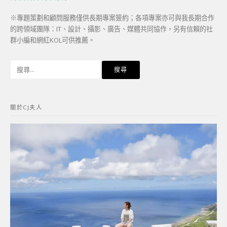
※專題策劃和顧問服務僅供長期專案簽約；各項專案亦可與我長期合作
的跨領域團隊：IT、設計、攝影、廣告、媒體共同協作，另有信賴的社
群小編和網紅KOL可供推薦。
搜
尋
關
鍵
關於CJ夫人
字: