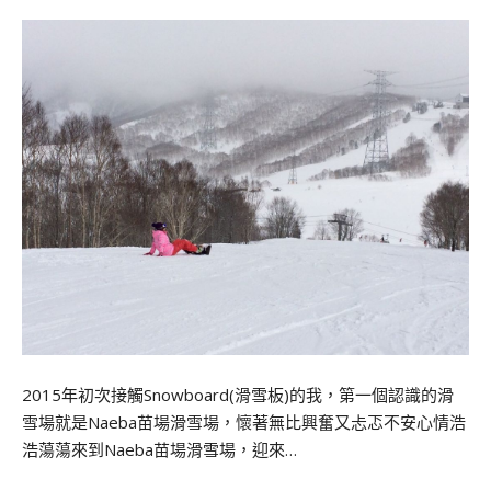
2015年初次接觸Snowboard(滑雪板)的我，第一個認識的滑
雪場就是Naeba苗場滑雪場，懷著無比興奮又忐忑不安心情浩
浩蕩蕩來到Naeba苗場滑雪場，迎來…