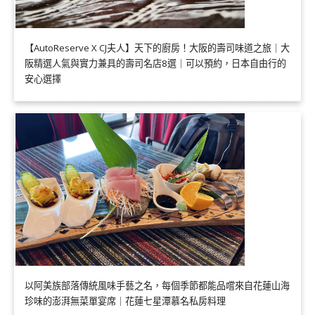
【AutoReserve X CJ夫人】天下的廚房！大阪的壽司味道之旅｜大
阪精選人氣與實力兼具的壽司名店8選｜可以預約，日本自由行的
安心選擇
以阿美族部落傳統風味手藝之名，每個季節都能品嚐來自花蓮山海
珍味的澎湃無菜單宴席｜花蓮七星潭慕名私房料理