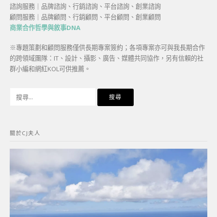
諮詢服務｜品牌諮詢、行銷諮詢、平台諮詢、創業諮詢
顧問服務｜品牌顧問、行銷顧問、平台顧問、創業顧問
商業合作哲學與敘事DNA
※專題策劃和顧問服務僅供長期專案簽約；各項專案亦可與我長期合作
的跨領域團隊：IT、設計、攝影、廣告、媒體共同協作，另有信賴的社
群小編和網紅KOL可供推薦。
搜
尋
關
鍵
關於CJ夫人
字: