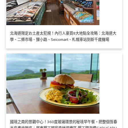
北海道限定お土産太犯規！內行人豪買8大地點全攻略：北海道大
學、二條市場、狸小路、Seicomart、札幌車站到新千歲機場
國境之南的景觀中心！360度玻璃環景的秘境早午餐，把整個恆春