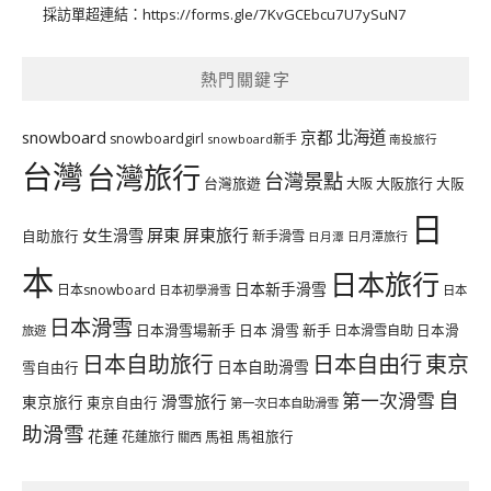
採訪單超連結：
https://forms.gle/7KvGCEbcu7U7ySuN7
熱門關鍵字
北海道
snowboard
京都
snowboardgirl
snowboard新手
南投旅行
台灣
台灣旅行
台灣景點
台灣旅遊
大阪旅行
大阪
大阪
日
屏東
屏東旅行
女生滑雪
自助旅行
新手滑雪
日月潭旅行
日月潭
本
日本旅行
日本新手滑雪
日本snowboard
日本初學滑雪
日本
日本滑雪
日本滑雪場新手
日本 滑雪 新手
日本滑雪自助
日本滑
旅遊
日本自由行
日本自助旅行
東京
日本自助滑雪
雪自由行
自
第一次滑雪
滑雪旅行
東京旅行
東京自由行
第一次日本自助滑雪
助滑雪
花蓮
馬祖
花蓮旅行
馬祖旅行
關西