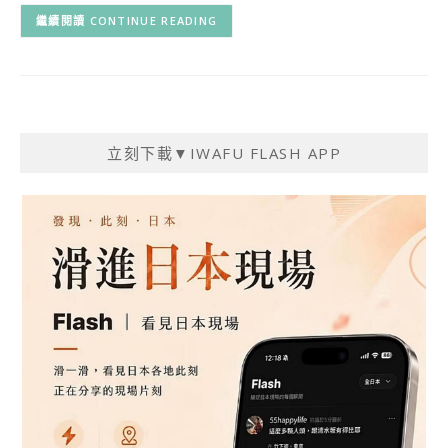
CONTINUE READING
立刻下載▼IWAFU FLASH APP