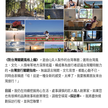
《對台灣關鍵風格上癮》
，
是由CJ夫人製作的台灣專題；運用台灣風
土、文化、人情味等地方深厚底蘊，構成專為旅行者認識台灣獨特魅力
的
<台灣旅行關鍵指南>
，無論語言隔閡、文化背景，都能心動不已，
同時由衷稱道「哇！這是一種全新的感受，太棒了，我要推薦朋友來台
灣旅行！」
目前，
我仍在持續挖掘用心生活、處事謹慎的匠人職人創業家，如果您
也有很棒的品牌故事和創業理念，請撥空填寫
<
採訪單
>
，我將盡快規
劃採訪行程，並與您聯繫！