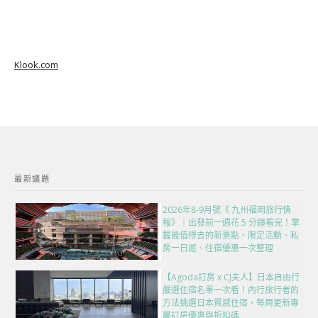
Klook.com
最新議題
2026年8-9月號《 九州福岡旅行情
報》｜出發前一週花 5 分鐘看完！掌
握最值得去的新景點、限定活動、私
房一日遊、住宿優惠一次整理
【Agoda訂房 x CJ夫人】日本自由行
嚴選住宿名單一次看！內行旅行者的
方法挑選日本質感住宿，每周更新專
屬訂房優惠與折扣碼