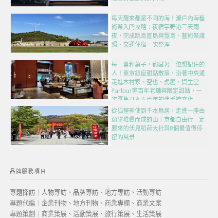
每天醒來都是不同的海！瀨戶內海藝
術祭入門攻略：夜宿宇野港三天兩
夜，完成跳島直島與豐島、藝術祭護
照、交通住宿一次整理
每一盒和菓子，都藏著一位想記住的
人！東京銀座甜點散策，沿著中央通
走進木村家、空也、虎屋、資生堂
Parlour等百年老舖與限定甜點，一
次匯集日本五百年的伴手禮文化
從狐狸神使到千本鳥居，走進一座由
願望堆疊而成的山｜京都自由行一定
要來的伏見稻荷大社與8個最值得停
留的風景
品牌服務項目
專題採訪｜人物專訪、品牌專訪、地方專訪、活動專訪
專題代編｜企業刊物、地方刊物、商業專欄、商業文案
專題策劃｜商業策展、活動策展、旅行策展、生活策展