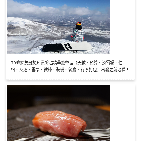
70條網友最想知道的超精華總整理（天數、預算、滑雪場、住
宿、交通、雪票、教練、裝備、餐廳、行李打包）出發之前必看！