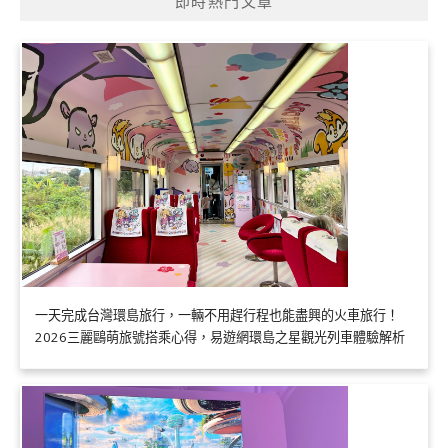
即時熱門文章
一天完成台灣環島旅行，一輛不用趕行程也能盡興的火車旅行！
2026三麗鷗萌旅號搭乘心得，易遊網環島之星觀光列車體驗解析