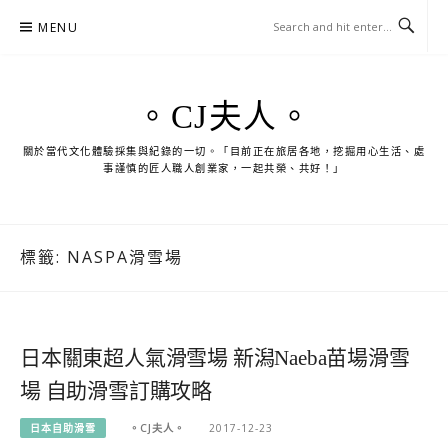
Skip
MENU
to
content
。CJ夫人。
關於當代文化體驗採集與紀錄的一切。「目前正在旅居各地，挖掘用心生活、處
事謹慎的匠人職人創業家，一起共榮、共好！」
標籤:
NASPA滑雪場
日本關東超人氣滑雪場 新潟Naeba苗場滑雪
場 自助滑雪訂購攻略
日本自助滑雪
。CJ夫人。
2017-12-23