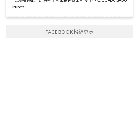
半島盡收眼底｜屏東墾丁國家森林遊樂區 墾丁觀海樓GADUGADU
Brunch
FACEBOOK粉絲專頁