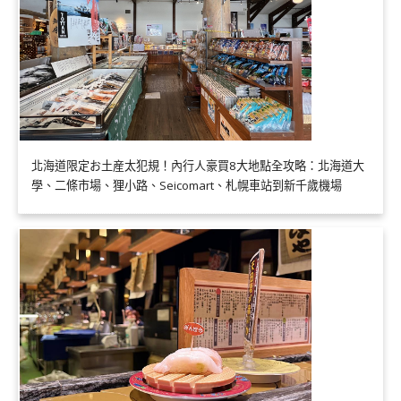
北海道限定お土産太犯規！內行人豪買8大地點全攻略：北海道大
學、二條市場、狸小路、Seicomart、札幌車站到新千歲機場