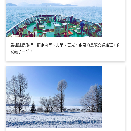
馬祖跳島旅行，搞定南竿、北竿、莒光、東引的島際交通船班，你
就贏了一半！