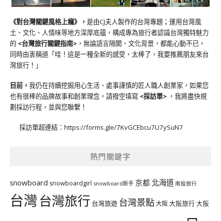
《對台灣關鍵風格上癮》
，
是由CJ夫人製作的台灣專題；運用台灣風
土、文化、人情味等地方深厚底蘊，構成專為旅行者認識台灣獨特魅力
的
<台灣旅行關鍵指南>
，無論語言隔閡、文化背景，都能心動不已，
同時由衷稱道「哇！這是一種全新的感受，太棒了，我要推薦朋友來台
灣旅行！」
目前，
我仍在持續挖掘用心生活、處事謹慎的匠人職人創業家，如果您
也有很棒的品牌故事和創業理念，請撥空填寫
<
採訪單
>
，我將盡快規
劃採訪行程，並與您聯繫！
採訪單超連結：
https://forms.gle/7KvGCEbcu7U7ySuN7
熱門關鍵字
北海道
snowboard
京都
snowboardgirl
snowboard新手
南投旅行
台灣
台灣旅行
台灣景點
台灣旅遊
大阪旅行
大阪
大阪