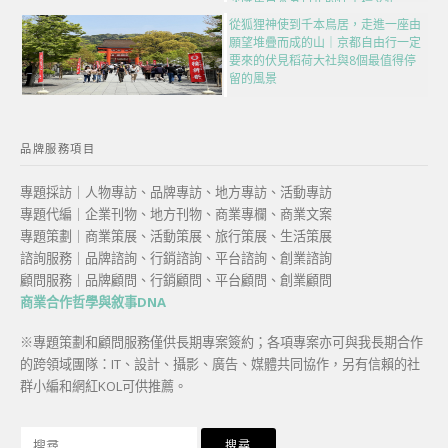
次匯集日本五百年的伴手禮文化
從狐狸神使到千本鳥居，走進一座由
願望堆疊而成的山｜京都自由行一定
要來的伏見稻荷大社與8個最值得停
留的風景
品牌服務項目
專題採訪｜人物專訪、品牌專訪、地方專訪、活動專訪
專題代編｜企業刊物、地方刊物、商業專欄、商業文案
專題策劃｜商業策展、活動策展、旅行策展、生活策展
諮詢服務｜品牌諮詢、行銷諮詢、平台諮詢、創業諮詢
顧問服務｜品牌顧問、行銷顧問、平台顧問、創業顧問
商業合作哲學與敘事DNA
※專題策劃和顧問服務僅供長期專案簽約；各項專案亦可與我長期合作
的跨領域團隊：IT、設計、攝影、廣告、媒體共同協作，另有信賴的社
群小編和網紅KOL可供推薦。
搜