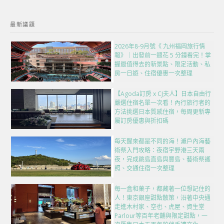
最新議題
2026年8-9月號《 九州福岡旅行情
報》｜出發前一週花 5 分鐘看完！掌
握最值得去的新景點、限定活動、私
房一日遊、住宿優惠一次整理
【Agoda訂房 x CJ夫人】日本自由行
嚴選住宿名單一次看！內行旅行者的
方法挑選日本質感住宿，每周更新專
屬訂房優惠與折扣碼
每天醒來都是不同的海！瀨戶內海藝
術祭入門攻略：夜宿宇野港三天兩
夜，完成跳島直島與豐島、藝術祭護
照、交通住宿一次整理
每一盒和菓子，都藏著一位想記住的
人！東京銀座甜點散策，沿著中央通
走進木村家、空也、虎屋、資生堂
Parlour等百年老舖與限定甜點，一