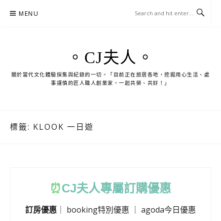
Skip
MENU
to
content
。CJ夫人。
關於當代文化體驗採集與紀錄的一切。「目前正在旅居各地，挖掘用心生活、處
事謹慎的匠人職人創業家，一起共榮、共好！」
標籤:
KLOOK 一日遊
⏰
CJ
夫人專屬訂購優惠
訂房優惠
｜
booking特別優惠
｜
agoda今日優惠