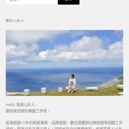
尋
關
鍵
關於CJ夫人
字:
Hello, 我是CJ夫人。
歡迎來到我的專題工作室。
從事超過15年的新創事業、品牌營銷、數位媒體與社群經營等相關工作
領域，現為自有品牌主理人，同時也是自由專欄作家、商業策展人以及