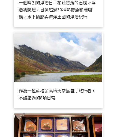
一個晴朗的浮潛日！花蓮豐濱的石梯坪浮
潛初體驗，目測超過30種熱帶魚和珊瑚
礁，水下攝影與海洋王國的浮潛紀行
作為一位蘇格蘭高地天空島自助旅行者，
不該錯過的8項日常