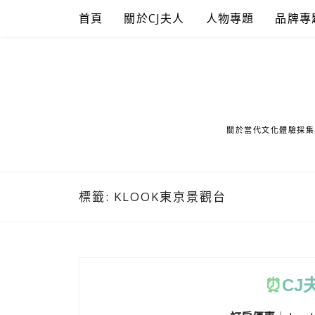
Skip
首頁
關於CJ夫人
人物專題
品牌專
to
content
關於當代文化體驗採集
標籤:
KLOOK東京景觀台
⏰
CJ