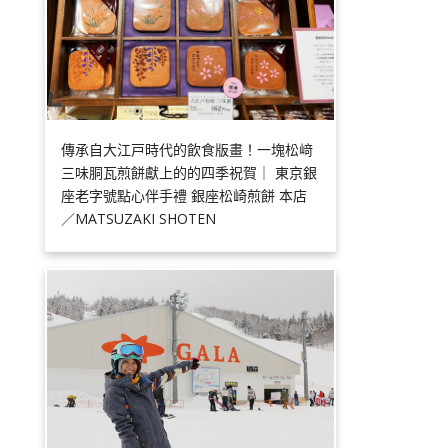
傳承自大江戸時代的飲食版畫！一塊松﨑
三味胴瓦煎餅獻上的的四季祝賀｜ 東京銀
座老字號點心伴手禮 銀座松崎煎餅 本店
／MATSUZAKI SHOTEN