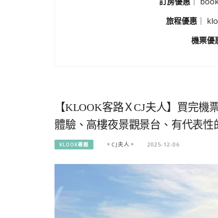
訂房優惠
｜
boo
旅程優惠
｜
k
機票優
【KLOOK客路ＸCJ夫人】買完
體驗、高樓夜景觀景台、有代表性
。CJ夫人。
2025-12-06
KLOOK專題