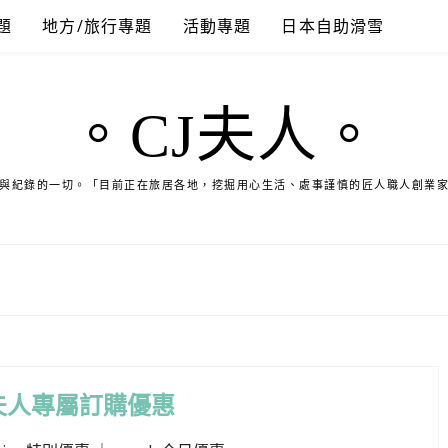
題
地方/旅行專題
活動專題
日本自助滑雪
。CJ夫人。
與紀錄的一切。「目前正在旅居各地，挖掘用心生活、處事謹慎的匠人職人創業
夫人專屬訂購優惠