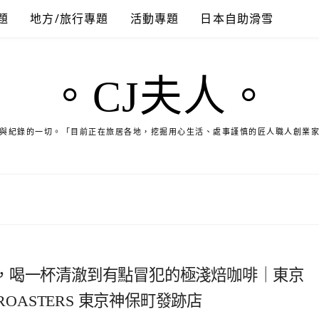
題
地方/旅行專題
活動專題
日本自助滑雪
。CJ夫人。
與紀錄的一切。「目前正在旅居各地，挖掘用心生活、處事謹慎的匠人職人創業
，喝一杯清澈到有點冒犯的極淺焙咖啡｜東京
& ROASTERS 東京神保町發跡店