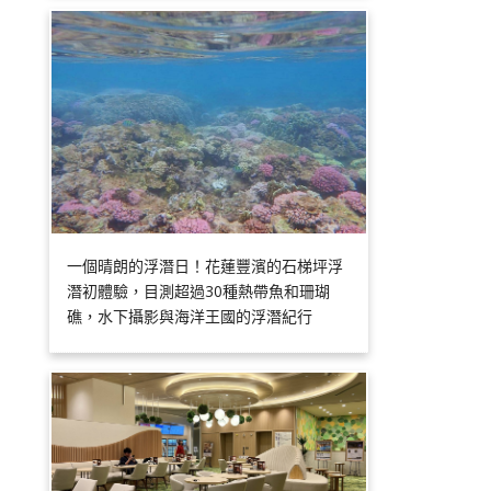
一個晴朗的浮潛日！花蓮豐濱的石梯坪浮
潛初體驗，目測超過30種熱帶魚和珊瑚
礁，水下攝影與海洋王國的浮潛紀行