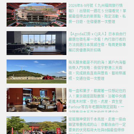
2026年8-9月號《 九州福岡旅行情
報》｜出發前一週花 5 分鐘看完！掌
握最值得去的新景點、限定活動、私
房一日遊、住宿優惠一次整理
【Agoda訂房 x CJ夫人】日本自由行
嚴選住宿名單一次看！內行旅行者的
方法挑選日本質感住宿，每周更新專
屬訂房優惠與折扣碼
每天醒來都是不同的海！瀨戶內海藝
術祭入門攻略：夜宿宇野港三天兩
夜，完成跳島直島與豐島、藝術祭護
照、交通住宿一次整理
每一盒和菓子，都藏著一位想記住的
人！東京銀座甜點散策，沿著中央通
走進木村家、空也、虎屋、資生堂
Parlour等百年老舖與限定甜點，一
次匯集日本五百年的伴手禮文化
從狐狸神使到千本鳥居，走進一座由
願望堆疊而成的山｜京都自由行一定
要來的伏見稻荷大社與8個最值得停