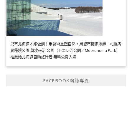
只有北海道才能做到！用藝術重塑自然，用城市擁抱寧靜｜札幌雪
景秘境公園 莫埃來沼 公園（モエレ沼公園／Moerenuma Park）
推薦給北海道自助旅行者 無料免費入場
FACEBOOK粉絲專頁