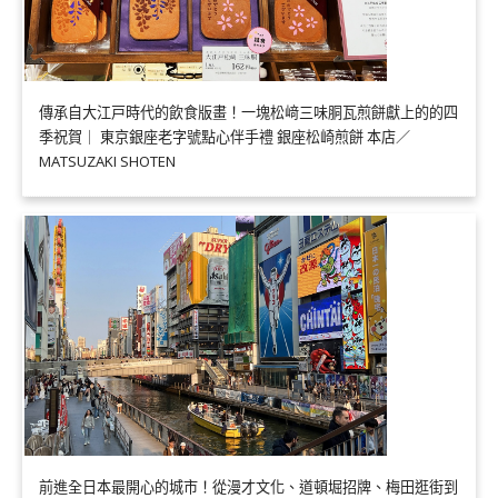
傳承自大江戸時代的飲食版畫！一塊松﨑三味胴瓦煎餅獻上的的四
季祝賀｜ 東京銀座老字號點心伴手禮 銀座松崎煎餅 本店／
MATSUZAKI SHOTEN
前進全日本最開心的城市！從漫才文化、道頓堀招牌、梅田逛街到