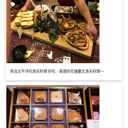
來自太平洋的漁夫料理 好吃、豪邁的花蓮慶文漁夫料理～