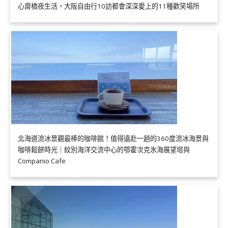
心齋橋夜生活，大阪自由行10訪都會深深愛上的11種歡笑場所
北海道流冰景觀最棒的咖啡館！值得遠赴一趟的360度流冰海景與
咖啡鬆餅時光｜紋別海洋交流中心的鄂霍次克氷海展望塔與
Companio Cafe