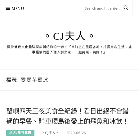
Skip
MENU
to
content
。CJ夫人。
關於當代文化體驗採集與紀錄的一切。「目前正在旅居各地，挖掘用心生活、處
事謹慎的匠人職人創業家，一起共榮、共好！」
標籤:
雯雯芋頭冰
蘭嶼四天三夜美食全紀錄！看日出絕不會錯
過的早餐、騎車環島後愛上的飛魚和冰飲！
地方/旅行專題
。CJ夫人。
2020-06-26