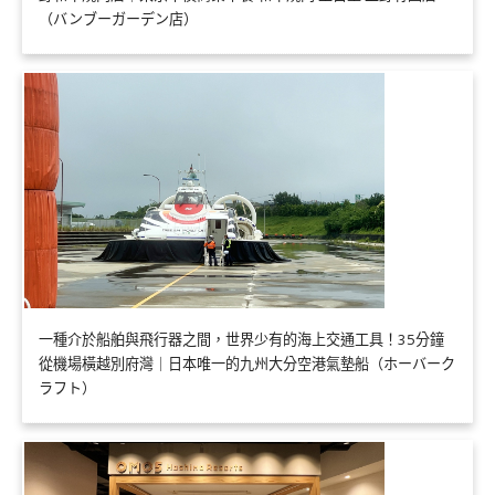
（バンブーガーデン店）
一種介於船舶與飛行器之間，世界少有的海上交通工具！35分鐘
從機場橫越別府灣｜日本唯一的九州大分空港氣墊船（ホーバーク
ラフト）