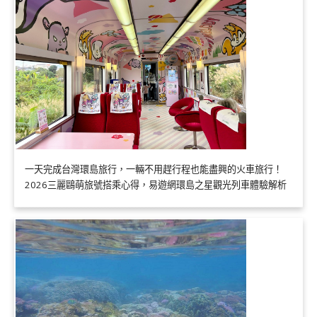
一天完成台灣環島旅行，一輛不用趕行程也能盡興的火車旅行！
2026三麗鷗萌旅號搭乘心得，易遊網環島之星觀光列車體驗解析