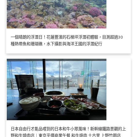
一個晴朗的浮潛日！花蓮豐濱的石梯坪浮潛初體驗，目測超過30
種熱帶魚和珊瑚礁，水下攝影與海洋王國的浮潛紀行
日本自由行才能品嚐到的日本和牛小眾風味！新幹線鐵路景觀的上
野和牛燒肉店｜東京平價商業午餐 和牛焼肉 土古里 上野竹園店