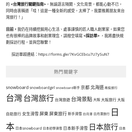
的
<台灣旅行關鍵指南>
，無論語言隔閡、文化背景，都能心動不已，
同時由衷稱道「哇！這是一種全新的感受，太棒了，我要推薦朋友來台
灣旅行！」
目前，
我仍在持續挖掘用心生活、處事謹慎的匠人職人創業家，如果您
也有很棒的品牌故事和創業理念，請撥空填寫
<
採訪單
>
，我將盡快規
劃採訪行程，並與您聯繫！
採訪單超連結：
https://forms.gle/7KvGCEbcu7U7ySuN7
熱門關鍵字
北海道
snowboard
京都
snowboardgirl
snowboard新手
南投旅行
台灣
台灣旅行
台灣景點
台灣旅遊
大阪旅行
大阪
大阪
日
屏東
屏東旅行
女生滑雪
自助旅行
新手滑雪
日月潭旅行
日月潭
本
日本旅行
日本新手滑雪
日本snowboard
日本初學滑雪
日本