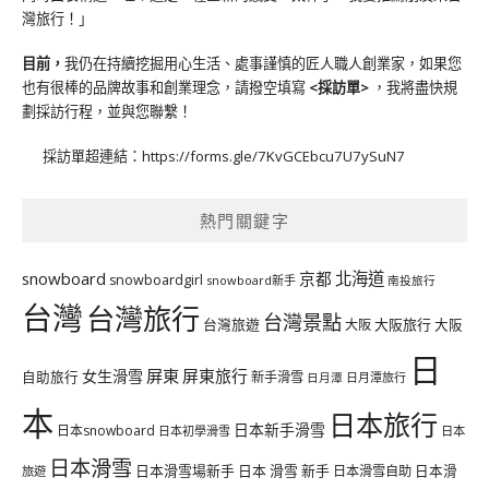
灣旅行！」
目前，
我仍在持續挖掘用心生活、處事謹慎的匠人職人創業家，如果您
也有很棒的品牌故事和創業理念，請撥空填寫
<
採訪單
>
，我將盡快規
劃採訪行程，並與您聯繫！
採訪單超連結：
https://forms.gle/7KvGCEbcu7U7ySuN7
熱門關鍵字
北海道
snowboard
京都
snowboardgirl
snowboard新手
南投旅行
台灣
台灣旅行
台灣景點
台灣旅遊
大阪旅行
大阪
大阪
日
屏東
屏東旅行
女生滑雪
自助旅行
新手滑雪
日月潭旅行
日月潭
本
日本旅行
日本新手滑雪
日本snowboard
日本初學滑雪
日本
日本滑雪
日本滑雪場新手
日本 滑雪 新手
日本滑雪自助
日本滑
旅遊