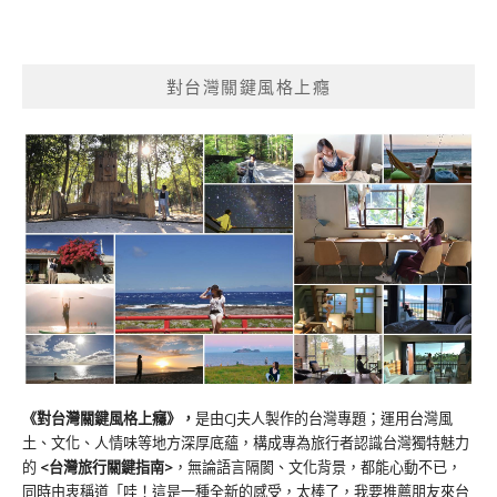
對台灣關鍵風格上癮
《對台灣關鍵風格上癮》
，
是由CJ夫人製作的台灣專題；運用台灣風
土、文化、人情味等地方深厚底蘊，構成專為旅行者認識台灣獨特魅力
的
<台灣旅行關鍵指南>
，無論語言隔閡、文化背景，都能心動不已，
同時由衷稱道「哇！這是一種全新的感受，太棒了，我要推薦朋友來台