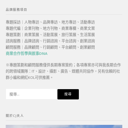
品牌服務項目
專題採訪｜人物專訪、品牌專訪、地方專訪、活動專訪
專題代編｜企業刊物、地方刊物、商業專欄、商業文案
專題策劃｜商業策展、活動策展、旅行策展、生活策展
諮詢服務｜品牌諮詢、行銷諮詢、平台諮詢、創業諮詢
顧問服務｜品牌顧問、行銷顧問、平台顧問、創業顧問
商業合作哲學與敘事DNA
※專題策劃和顧問服務僅供長期專案簽約；各項專案亦可與我長期合作
的跨領域團隊：IT、設計、攝影、廣告、媒體共同協作，另有信賴的社
群小編和網紅KOL可供推薦。
搜
尋
關
鍵
關於CJ夫人
字: