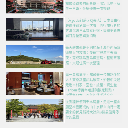
握最值得去的新景點、限定活動、私
房一日遊、住宿優惠一次整理
【Agoda訂房 x CJ夫人】日本自由行
嚴選住宿名單一次看！內行旅行者的
方法挑選日本質感住宿，每周更新專
屬訂房優惠與折扣碼
每天醒來都是不同的海！瀨戶內海藝
術祭入門攻略：夜宿宇野港三天兩
夜，完成跳島直島與豐島、藝術祭護
照、交通住宿一次整理
每一盒和菓子，都藏著一位想記住的
人！東京銀座甜點散策，沿著中央通
走進木村家、空也、虎屋、資生堂
Parlour等百年老舖與限定甜點，一
次匯集日本五百年的伴手禮文化
從狐狸神使到千本鳥居，走進一座由
願望堆疊而成的山｜京都自由行一定
要來的伏見稻荷大社與8個最值得停
留的風景