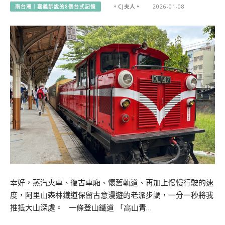
南台灣｜嘉義訴說的8個台式記憶
。CJ夫人。
2026-01-08
幸好，蒸汽火車、復古車廂、懷舊軌道、再加上慢慢行駛的速
度，阿里山森林鐵道保留古意漫遊的老派步調，一分一秒將我
推抵大山深處。 一條登山鐵道 「高山青…