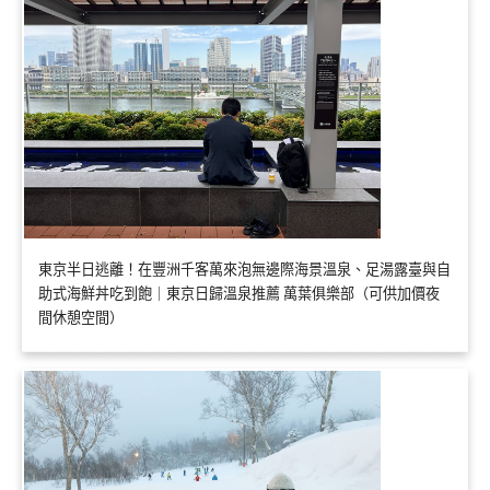
東京半日逃離！在豐洲千客萬來泡無邊際海景溫泉、足湯露臺與自
助式海鮮丼吃到飽｜東京日歸溫泉推薦 萬葉俱樂部（可供加價夜
間休憩空間）