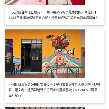
一天完成台灣環島旅行，一輛不用趕行程也能盡興的火車旅行！
2026三麗鷗萌旅號搭乘心得，易遊網環島之星觀光列車體驗解析
一個比IG濾鏡更好拍的文青街區！曼谷文青與年輕人喝咖啡、找餐
館、逛文創、塗鴉彩繪街拍的周末的靈感基地｜ARI AREA（阿里
區）紀行