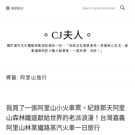
Skip
MENU
to
content
。CJ夫人。
關於當代文化體驗採集與紀錄的一切。「目前正在旅居各地，挖掘用心生活、處
事謹慎的匠人職人創業家，一起共榮、共好！」
標籤:
阿里山旅行
我買了一張阿里山小火車票。紀錄那天阿里
山森林鐵道獻給世界的老派浪漫！台灣嘉義
阿里山林業鐵路蒸汽火車一日旅行