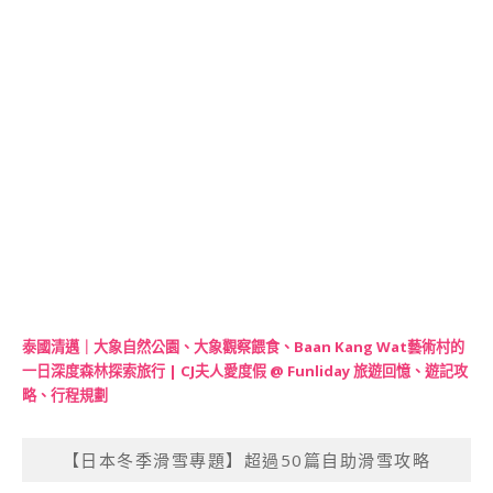
泰國清邁｜大象自然公園、大象觀察餵食、Baan Kang Wat藝術村的
一日深度森林探索旅行 | CJ夫人愛度假 @ Funliday 旅遊回憶、遊記攻
略、行程規劃
【日本冬季滑雪專題】超過50篇自助滑雪攻略