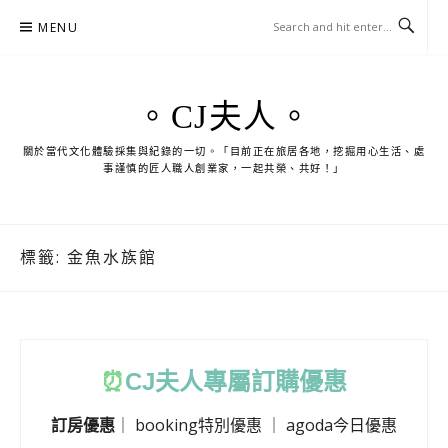
Skip
MENU
to
content
。CJ夫人。
關於當代文化體驗採集與紀錄的一切。「目前正在旅居各地，挖掘用心生活、處
事謹慎的匠人職人創業家，一起共榮、共好！」
標籤:
金魚水族館
⏰
CJ
夫人專屬訂購優惠
訂房優惠
｜
booking特別優惠
｜
agoda今日優惠