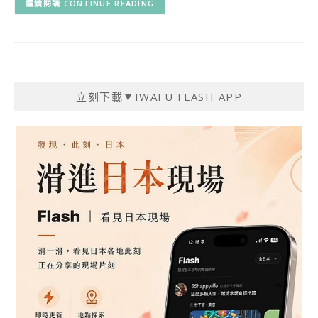
CONTINUE READING
立刻下載▼IWAFU FLASH APP