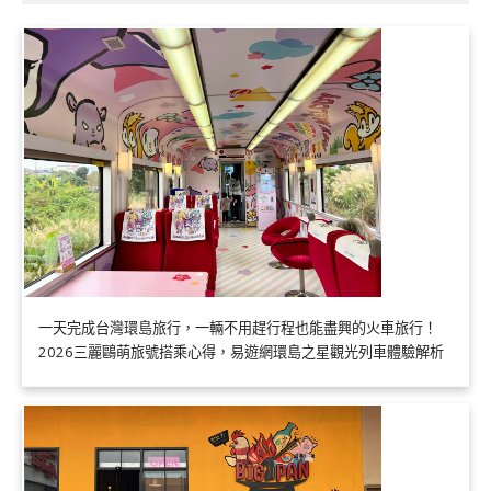
一天完成台灣環島旅行，一輛不用趕行程也能盡興的火車旅行！
2026三麗鷗萌旅號搭乘心得，易遊網環島之星觀光列車體驗解析