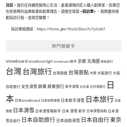
目前，
我仍在持續挖掘用心生活、處事謹慎的匠人職人創業家，如果您
也有很棒的品牌故事和創業理念，請撥空填寫
<
採訪單
>
，我將盡快規
劃採訪行程，並與您聯繫！
採訪單超連結：
https://forms.gle/7KvGCEbcu7U7ySuN7
熱門關鍵字
北海道
snowboard
京都
snowboardgirl
snowboard新手
南投旅行
台灣
台灣旅行
台灣景點
台灣旅遊
大阪旅行
大阪
大阪
日
屏東
屏東旅行
女生滑雪
自助旅行
新手滑雪
日月潭旅行
日月潭
本
日本旅行
日本新手滑雪
日本snowboard
日本初學滑雪
日本
日本滑雪
日本滑雪場新手
日本 滑雪 新手
日本滑雪自助
日本滑
旅遊
日本自由行
日本自助旅行
東京
日本自助滑雪
雪自由行