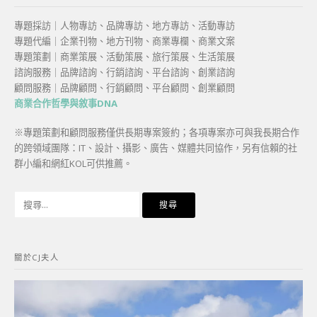
專題採訪｜人物專訪、品牌專訪、地方專訪、活動專訪
專題代編｜企業刊物、地方刊物、商業專欄、商業文案
專題策劃｜商業策展、活動策展、旅行策展、生活策展
諮詢服務｜品牌諮詢、行銷諮詢、平台諮詢、創業諮詢
顧問服務｜品牌顧問、行銷顧問、平台顧問、創業顧問
商業合作哲學與敘事DNA
※專題策劃和顧問服務僅供長期專案簽約；各項專案亦可與我長期合作
的跨領域團隊：IT、設計、攝影、廣告、媒體共同協作，另有信賴的社
群小編和網紅KOL可供推薦。
搜
尋
關
鍵
關於CJ夫人
字: