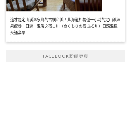
這才是定山溪溫泉鄉的古樸和美！北海道札幌僅一小時的定山溪溫
泉療養一日遊｜溫暖之宿古川（ぬくもりの宿 ふる川）日歸溫泉
交通套票
FACEBOOK粉絲專頁