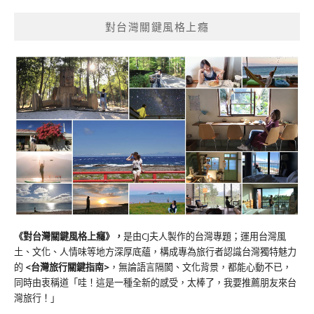
對台灣關鍵風格上癮
《對台灣關鍵風格上癮》
，
是由CJ夫人製作的台灣專題；運用台灣風
土、文化、人情味等地方深厚底蘊，構成專為旅行者認識台灣獨特魅力
的
<台灣旅行關鍵指南>
，無論語言隔閡、文化背景，都能心動不已，
同時由衷稱道「哇！這是一種全新的感受，太棒了，我要推薦朋友來台
灣旅行！」