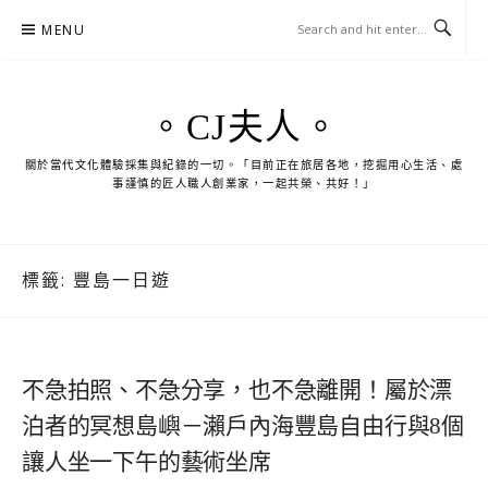
Skip
MENU
to
content
。CJ夫人。
關於當代文化體驗採集與紀錄的一切。「目前正在旅居各地，挖掘用心生活、處
事謹慎的匠人職人創業家，一起共榮、共好！」
標籤:
豐島一日遊
不急拍照、不急分享，也不急離開！屬於漂
泊者的冥想島嶼－瀨戶內海豐島自由行與8個
讓人坐一下午的藝術坐席