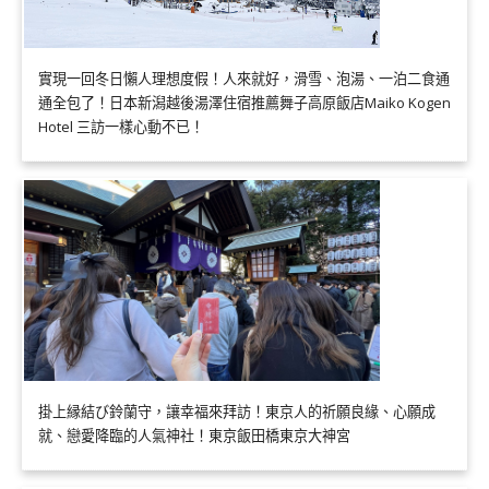
實現一回冬日懶人理想度假！人來就好，滑雪、泡湯、一泊二食通
通全包了！日本新潟越後湯澤住宿推薦舞子高原飯店Maiko Kogen
Hotel 三訪一樣心動不已！
掛上縁結び鈴蘭守，讓幸福來拜訪！東京人的祈願良緣、心願成
就、戀愛降臨的人氣神社！東京飯田橋東京大神宮