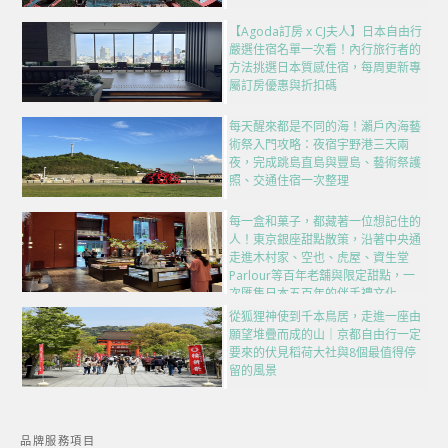
【Agoda訂房 x CJ夫人】日本自由行
嚴選住宿名單一次看！內行旅行者的
方法挑選日本質感住宿，每周更新專
屬訂房優惠與折扣碼
每天醒來都是不同的海！瀨戶內海藝
術祭入門攻略：夜宿宇野港三天兩
夜，完成跳島直島與豐島、藝術祭護
照、交通住宿一次整理
每一盒和菓子，都藏著一位想記住的
人！東京銀座甜點散策，沿著中央通
走進木村家、空也、虎屋、資生堂
Parlour等百年老舖與限定甜點，一
次匯集日本五百年的伴手禮文化
從狐狸神使到千本鳥居，走進一座由
願望堆疊而成的山｜京都自由行一定
要來的伏見稻荷大社與8個最值得停
留的風景
品牌服務項目