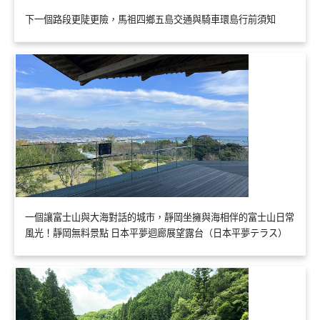
下一個路段更陡更險，馬祖四鄉五島交通與騎車環島行前須知
一個讓富士山與大海對話的城市，靜岡坐擁與海相伴的富士山日常
風光！靜岡無料景點 日本平夢迴廊展望露台（日本平夢テラス）