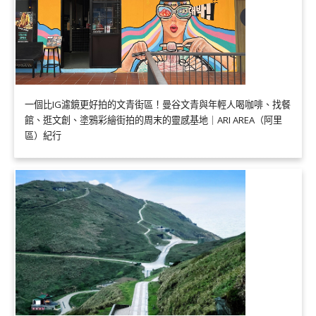
一個比IG濾鏡更好拍的文青街區！曼谷文青與年輕人喝咖啡、找餐
館、逛文創、塗鴉彩繪街拍的周末的靈感基地｜ARI AREA（阿里
區）紀行