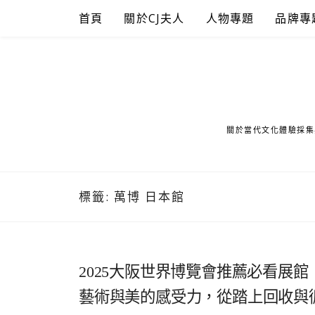
Skip
首頁
關於CJ夫人
人物專題
品牌專
to
content
關於當代文化體驗採集
標籤:
萬博 日本館
2025大阪世界博覽會推薦必看展館：日
藝術與美的感受力，從踏上回收與