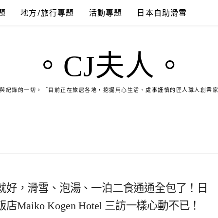
題
地方/旅行專題
活動專題
日本自助滑雪
。CJ夫人。
與紀錄的一切。「目前正在旅居各地，挖掘用心生活、處事謹慎的匠人職人創業
就好，滑雪、泡湯、一泊二食通通全包了！日
iko Kogen Hotel 三訪一樣心動不已！