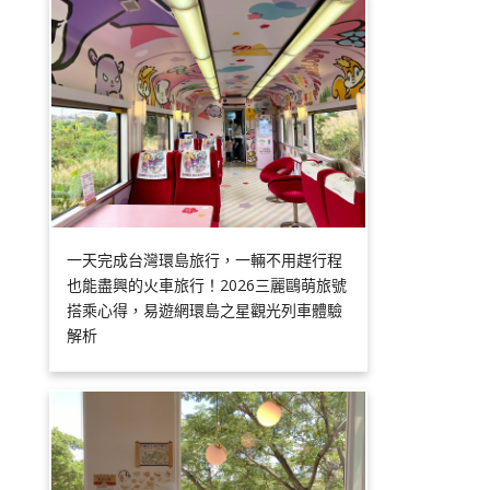
一天完成台灣環島旅行，一輛不用趕行程
也能盡興的火車旅行！2026三麗鷗萌旅號
搭乘心得，易遊網環島之星觀光列車體驗
解析