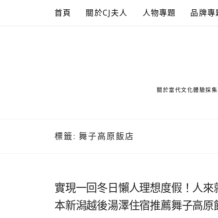
Skip
首頁
關於CJ夫人
人物專題
品牌專
to
content
關於當代文化體驗採集
標籤:
舞子高原飯店
實現一回冬日懶人理想度假！人來
本新潟越後湯澤住宿推薦舞子高原飯店Ma