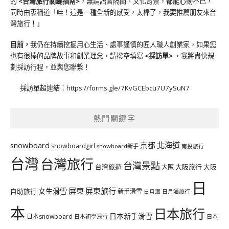
的
<台灣旅行關鍵指南>
，無論語言隔閡、文化背景，都能心動不已，
同時由衷稱道「哇！這是一種全新的感受，太棒了，我要推薦朋友來台
灣旅行！」
目前，
我仍在持續挖掘用心生活、處事謹慎的匠人職人創業家，如果您
也有很棒的品牌故事和創業理念，請撥空填寫
<
採訪單
>
，我將盡快規
劃採訪行程，並與您聯繫！
採訪單超連結：
https://forms.gle/7KvGCEbcu7U7ySuN7
熱門關鍵字
北海道
snowboard
京都
snowboardgirl
snowboard新手
南投旅行
台灣
台灣旅行
台灣景點
台灣旅遊
大阪旅行
大阪
大阪
日
屏東
屏東旅行
女生滑雪
自助旅行
新手滑雪
日月潭旅行
日月潭
本
日本旅行
日本新手滑雪
日本snowboard
日本初學滑雪
日本