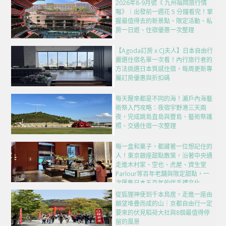
2026年8-9月號《 九州福岡旅行情
報》｜出發前一週花 5 分鐘看完！掌
握最值得去的新景點、限定活動、私
房一日遊、住宿優惠一次整理
【Agoda訂房 x CJ夫人】日本自由行
嚴選住宿名單一次看！內行旅行者的
方法挑選日本質感住宿，每周更新專
屬訂房優惠與折扣碼
每天醒來都是不同的海！瀨戶內海藝
術祭入門攻略：夜宿宇野港三天兩
夜，完成跳島直島與豐島、藝術祭護
照、交通住宿一次整理
每一盒和菓子，都藏著一位想記住的
人！東京銀座甜點散策，沿著中央通
走進木村家、空也、虎屋、資生堂
Parlour等百年老舖與限定甜點，一
次匯集日本五百年的伴手禮文化
從狐狸神使到千本鳥居，走進一座由
願望堆疊而成的山｜京都自由行一定
要來的伏見稻荷大社與8個最值得停
留的風景