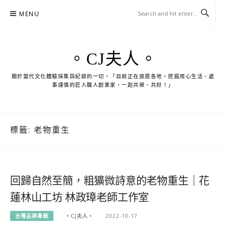
Skip
MENU
to
content
。CJ夫人。
關於當代文化體驗採集與紀錄的一切。「目前正在旅居各地，挖掘用心生活、處
事謹慎的匠人職人創業家，一起共榮、共好！」
標籤:
老物重生
回歸自然至簡，粗獷微詩意的老物重生｜花
蓮林山工坊 林政璋老師工作室
台灣品牌專題
。CJ夫人。
2022-10-17