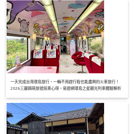
一天完成台灣環島旅行，一輛不用趕行程也能盡興的火車旅行！
2026三麗鷗萌旅號搭乘心得，易遊網環島之星觀光列車體驗解析