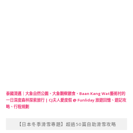
泰國清邁｜大象自然公園、大象觀察餵食、Baan Kang Wat藝術村的
一日深度森林探索旅行 | CJ夫人愛度假 @ Funliday 旅遊回憶、遊記攻
略、行程規劃
【日本冬季滑雪專題】超過50篇自助滑雪攻略