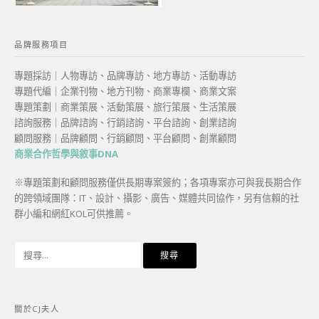
品牌服務項目
專題採訪｜人物專訪、品牌專訪、地方專訪、活動專訪
專題代編｜企業刊物、地方刊物、商業專欄、商業文案
專題策劃｜商業策展、活動策展、旅行策展、生活策展
諮詢服務｜品牌諮詢、行銷諮詢、平台諮詢、創業諮詢
顧問服務｜品牌顧問、行銷顧問、平台顧問、創業顧問
商業合作哲學與敘事DNA
※專題策劃和顧問服務僅供長期專案簽約；各項專案亦可與我長期合作
的跨領域團隊：IT、設計、攝影、廣告、媒體共同協作，另有信賴的社
群小編和網紅KOL可供推薦。
搜
尋
關
鍵
關於CJ夫人
字: