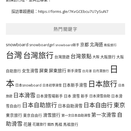
採訪單超連結：
https://forms.gle/7KvGCEbcu7U7ySuN7
熱門關鍵字
北海道
snowboard
京都
snowboardgirl
snowboard新手
南投旅行
台灣
台灣旅行
台灣景點
台灣旅遊
大阪旅行
大阪
大阪
日
屏東
屏東旅行
女生滑雪
自助旅行
新手滑雪
日月潭旅行
日月潭
本
日本旅行
日本新手滑雪
日本snowboard
日本初學滑雪
日本
日本滑雪
日本滑雪場新手
日本 滑雪 新手
日本滑雪自助
日本滑
旅遊
日本自由行
日本自助旅行
東京
日本自助滑雪
雪自由行
自
第一次滑雪
滑雪旅行
東京旅行
東京自由行
第一次日本自助滑雪
助滑雪
花蓮
馬祖
花蓮旅行
馬祖旅行
關西