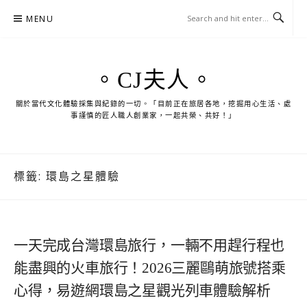
Skip
MENU
to
content
。CJ夫人。
關於當代文化體驗採集與紀錄的一切。「目前正在旅居各地，挖掘用心生活、處
事謹慎的匠人職人創業家，一起共榮、共好！」
標籤:
環島之星體驗
一天完成台灣環島旅行，一輛不用趕行程也
能盡興的火車旅行！2026三麗鷗萌旅號搭乘
心得，易遊網環島之星觀光列車體驗解析