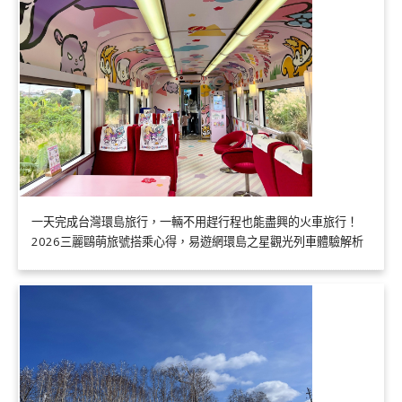
一天完成台灣環島旅行，一輛不用趕行程也能盡興的火車旅行！
2026三麗鷗萌旅號搭乘心得，易遊網環島之星觀光列車體驗解析