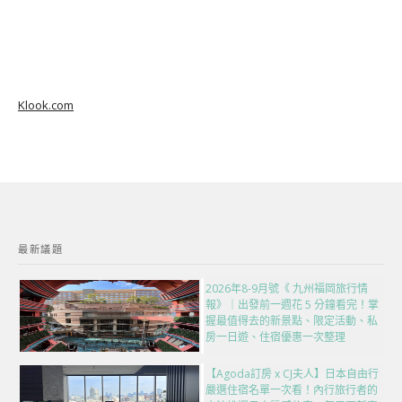
Klook.com
最新議題
2026年8-9月號《 九州福岡旅行情
報》｜出發前一週花 5 分鐘看完！掌
握最值得去的新景點、限定活動、私
房一日遊、住宿優惠一次整理
【Agoda訂房 x CJ夫人】日本自由行
嚴選住宿名單一次看！內行旅行者的