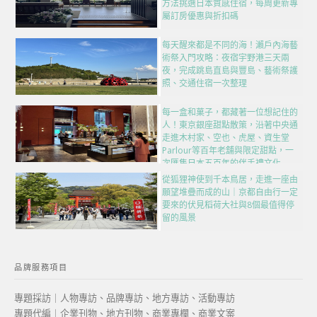
方法挑選日本質感住宿，每周更新專
屬訂房優惠與折扣碼
每天醒來都是不同的海！瀨戶內海藝
術祭入門攻略：夜宿宇野港三天兩
夜，完成跳島直島與豐島、藝術祭護
照、交通住宿一次整理
每一盒和菓子，都藏著一位想記住的
人！東京銀座甜點散策，沿著中央通
走進木村家、空也、虎屋、資生堂
Parlour等百年老舖與限定甜點，一
次匯集日本五百年的伴手禮文化
從狐狸神使到千本鳥居，走進一座由
願望堆疊而成的山｜京都自由行一定
要來的伏見稻荷大社與8個最值得停
留的風景
品牌服務項目
專題採訪｜人物專訪、品牌專訪、地方專訪、活動專訪
專題代編｜企業刊物、地方刊物、商業專欄、商業文案