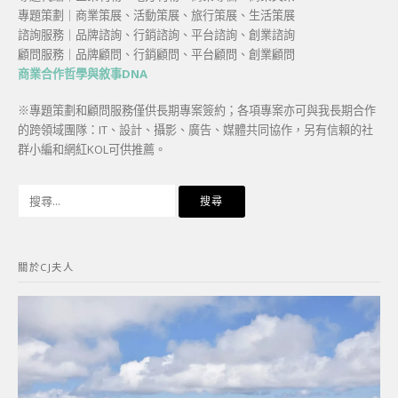
專題策劃｜商業策展、活動策展、旅行策展、生活策展
諮詢服務｜品牌諮詢、行銷諮詢、平台諮詢、創業諮詢
顧問服務｜品牌顧問、行銷顧問、平台顧問、創業顧問
商業合作哲學與敘事DNA
※專題策劃和顧問服務僅供長期專案簽約；各項專案亦可與我長期合作
的跨領域團隊：IT、設計、攝影、廣告、媒體共同協作，另有信賴的社
群小編和網紅KOL可供推薦。
搜
尋
關
鍵
關於CJ夫人
字: