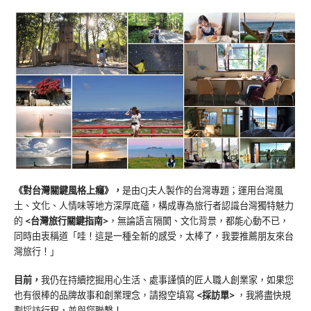
《對台灣關鍵風格上癮》
，
是由CJ夫人製作的台灣專題；運用台灣風
土、文化、人情味等地方深厚底蘊，構成專為旅行者認識台灣獨特魅力
的
<台灣旅行關鍵指南>
，無論語言隔閡、文化背景，都能心動不已，
同時由衷稱道「哇！這是一種全新的感受，太棒了，我要推薦朋友來台
灣旅行！」
目前，
我仍在持續挖掘用心生活、處事謹慎的匠人職人創業家，如果您
也有很棒的品牌故事和創業理念，請撥空填寫
<
採訪單
>
，我將盡快規
劃採訪行程，並與您聯繫！