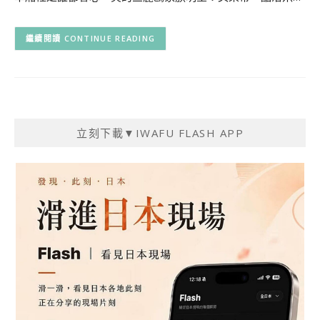
CONTINUE READING
立刻下載▼IWAFU FLASH APP