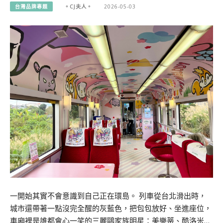
台灣品牌專題
。CJ夫人。
2026-05-03
一開始其實不會意識到自己正在環島。 列車從台北滑出時，
城市還帶著一點沒完全醒的灰藍色，把包包放好、坐進座位，
車廂裡是誰都會心一笑的三麗鷗家族明星：美樂蒂、酷洛米…