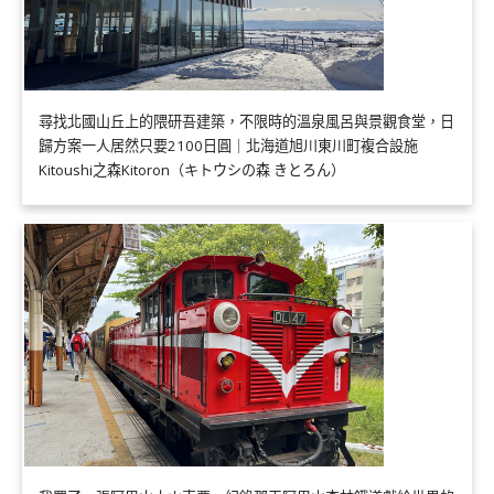
尋找北國山丘上的隈研吾建築，不限時的溫泉風呂與景觀食堂，日
歸方案一人居然只要2100日圓｜北海道旭川東川町複合設施
Kitoushi之森Kitoron（キトウシの森 きとろん）