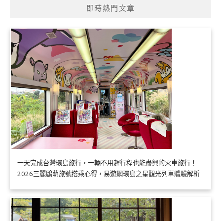
即時熱門文章
一天完成台灣環島旅行，一輛不用趕行程也能盡興的火車旅行！
2026三麗鷗萌旅號搭乘心得，易遊網環島之星觀光列車體驗解析