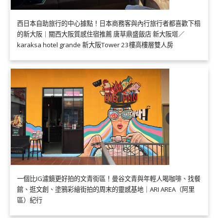
西日本自助旅行的中心據點！日本商務客與內行旅行者都喜歡下榻
的新大阪｜關西大阪質感住宿推薦 唐草鼎盛飯店 新大阪塔／
karaksa hotel grande 新大阪Tower 23樓高樓層雙人房
一個比IG濾鏡更好拍的文青街區！曼谷文青與年輕人喝咖啡、找餐
館、逛文創、塗鴉彩繪街拍的周末的靈感基地｜ARI AREA（阿里
區）紀行