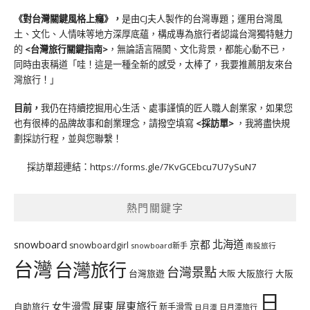
《對台灣關鍵風格上癮》
，
是由CJ夫人製作的台灣專題；運用台灣風
土、文化、人情味等地方深厚底蘊，構成專為旅行者認識台灣獨特魅力
的
<台灣旅行關鍵指南>
，無論語言隔閡、文化背景，都能心動不已，
同時由衷稱道「哇！這是一種全新的感受，太棒了，我要推薦朋友來台
灣旅行！」
目前，
我仍在持續挖掘用心生活、處事謹慎的匠人職人創業家，如果您
也有很棒的品牌故事和創業理念，請撥空填寫
<
採訪單
>
，我將盡快規
劃採訪行程，並與您聯繫！
採訪單超連結：
https://forms.gle/7KvGCEbcu7U7ySuN7
熱門關鍵字
北海道
snowboard
京都
snowboardgirl
snowboard新手
南投旅行
台灣
台灣旅行
台灣景點
台灣旅遊
大阪旅行
大阪
大阪
日
屏東
屏東旅行
女生滑雪
自助旅行
新手滑雪
日月潭旅行
日月潭