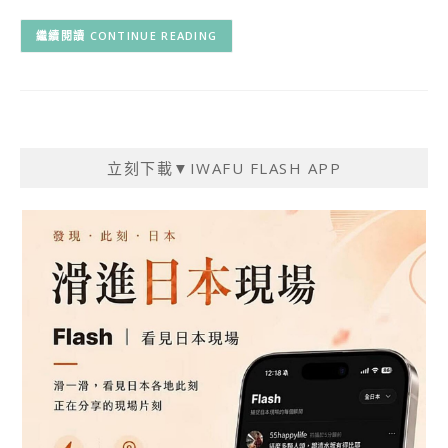
CONTINUE READING
立刻下載▼IWAFU FLASH APP