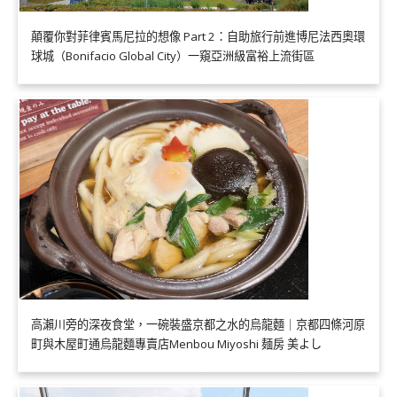
顛覆你對菲律賓馬尼拉的想像 Part 2：自助旅行前進博尼法西奧環
球城（Bonifacio Global City）一窺亞洲級富裕上流街區
高瀨川旁的深夜食堂，一碗裝盛京都之水的烏龍麵｜京都四條河原
町與木屋町通烏龍麵專賣店Menbou Miyoshi 麺房 美よし