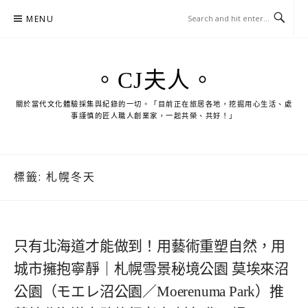
Skip
MENU
to
content
。CJ夫人。
關於當代文化體驗採集與紀錄的一切。「目前正在旅居各地，挖掘用心生活、處
事謹慎的匠人職人創業家，一起共榮、共好！」
標籤:
札幌冬天
只有北海道才能做到！用藝術重塑自然，用
城市擁抱寧靜｜札幌雪景秘境公園 莫埃來沼
公園（モエレ沼公園／Moerenuma Park）推