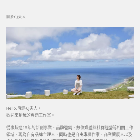
關
鍵
關於CJ夫人
字:
Hello, 我是CJ夫人。
歡迎來到我的專題工作室。
從事超過15年的新創事業、品牌營銷、數位媒體與社群經營等相關工作
領域，現為自有品牌主理人，同時也是自由專欄作家、商業策展人以及