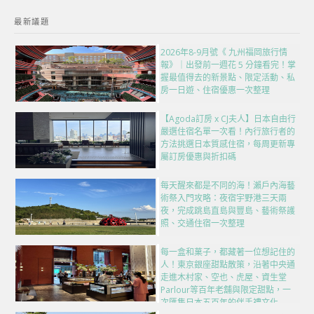
最新議題
2026年8-9月號《 九州福岡旅行情
報》｜出發前一週花 5 分鐘看完！掌
握最值得去的新景點、限定活動、私
房一日遊、住宿優惠一次整理
【Agoda訂房 x CJ夫人】日本自由行
嚴選住宿名單一次看！內行旅行者的
方法挑選日本質感住宿，每周更新專
屬訂房優惠與折扣碼
每天醒來都是不同的海！瀨戶內海藝
術祭入門攻略：夜宿宇野港三天兩
夜，完成跳島直島與豐島、藝術祭護
照、交通住宿一次整理
每一盒和菓子，都藏著一位想記住的
人！東京銀座甜點散策，沿著中央通
走進木村家、空也、虎屋、資生堂
Parlour等百年老舖與限定甜點，一
次匯集日本五百年的伴手禮文化