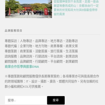
從狐狸神使到千本鳥居，走進一座由
願望堆疊而成的山｜京都自由行一定
要來的伏見稻荷大社與8個最值得停
留的風景
品牌服務項目
專題採訪｜人物專訪、品牌專訪、地方專訪、活動專訪
專題代編｜企業刊物、地方刊物、商業專欄、商業文案
專題策劃｜商業策展、活動策展、旅行策展、生活策展
諮詢服務｜品牌諮詢、行銷諮詢、平台諮詢、創業諮詢
顧問服務｜品牌顧問、行銷顧問、平台顧問、創業顧問
商業合作哲學與敘事DNA
※專題策劃和顧問服務僅供長期專案簽約；各項專案亦可與我長期合作
的跨領域團隊：IT、設計、攝影、廣告、媒體共同協作，另有信賴的社
群小編和網紅KOL可供推薦。
搜
尋