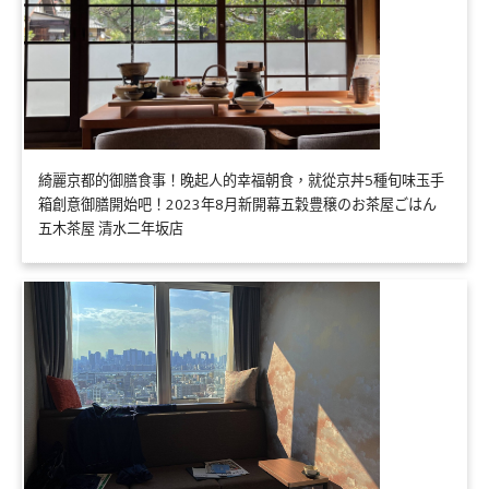
綺麗京都的御膳食事！晚起人的幸福朝食，就從京丼5種旬味玉手
箱創意御膳開始吧！2023年8月新開幕五穀豊穣のお茶屋ごはん
五木茶屋 清水二年坂店