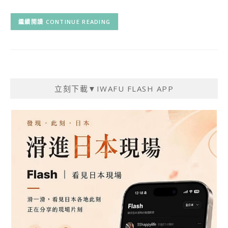
CONTINUE READING
立刻下載▼IWAFU FLASH APP