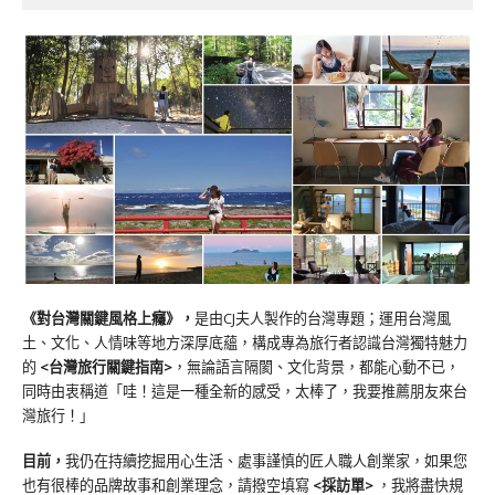
《對台灣關鍵風格上癮》
，
是由CJ夫人製作的台灣專題；運用台灣風
土、文化、人情味等地方深厚底蘊，構成專為旅行者認識台灣獨特魅力
的
<台灣旅行關鍵指南>
，無論語言隔閡、文化背景，都能心動不已，
同時由衷稱道「哇！這是一種全新的感受，太棒了，我要推薦朋友來台
灣旅行！」
目前，
我仍在持續挖掘用心生活、處事謹慎的匠人職人創業家，如果您
也有很棒的品牌故事和創業理念，請撥空填寫
<
採訪單
>
，我將盡快規