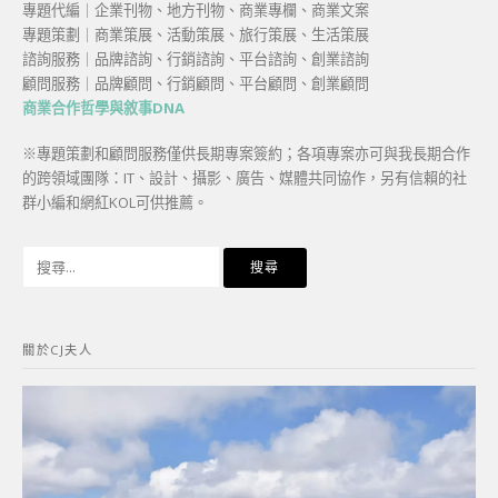
專題代編｜企業刊物、地方刊物、商業專欄、商業文案
專題策劃｜商業策展、活動策展、旅行策展、生活策展
諮詢服務｜品牌諮詢、行銷諮詢、平台諮詢、創業諮詢
顧問服務｜品牌顧問、行銷顧問、平台顧問、創業顧問
商業合作哲學與敘事DNA
※專題策劃和顧問服務僅供長期專案簽約；各項專案亦可與我長期合作
的跨領域團隊：IT、設計、攝影、廣告、媒體共同協作，另有信賴的社
群小編和網紅KOL可供推薦。
搜
尋
關
鍵
關於CJ夫人
字: