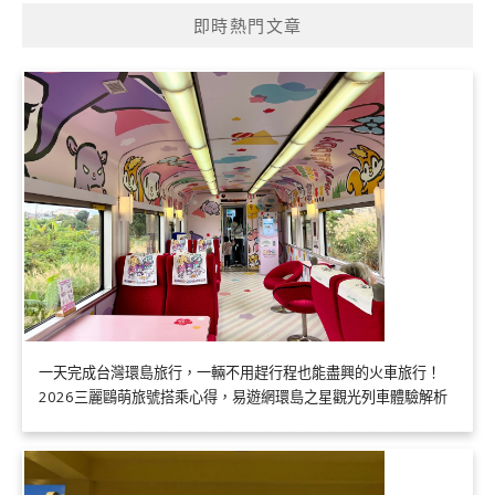
即時熱門文章
一天完成台灣環島旅行，一輛不用趕行程也能盡興的火車旅行！
2026三麗鷗萌旅號搭乘心得，易遊網環島之星觀光列車體驗解析