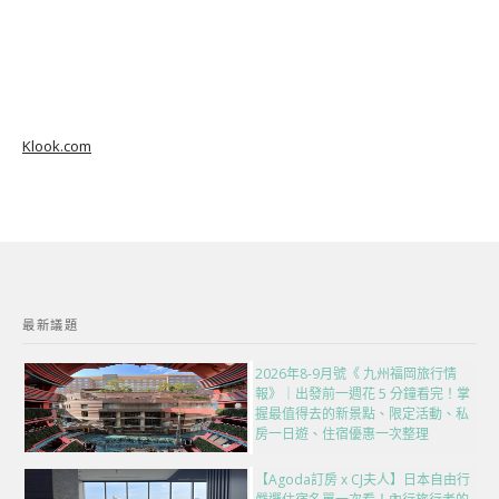
Klook.com
最新議題
2026年8-9月號《 九州福岡旅行情
報》｜出發前一週花 5 分鐘看完！掌
握最值得去的新景點、限定活動、私
房一日遊、住宿優惠一次整理
【Agoda訂房 x CJ夫人】日本自由行