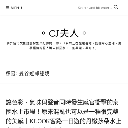
Skip
MENU
to
content
。CJ夫人。
關於當代文化體驗採集與紀錄的一切。「目前正在旅居各地，挖掘用心生活、處
事謹慎的匠人職人創業家，一起共榮、共好！」
標籤:
曼谷近郊秘境
讓色彩、氣味與聲音同時發生感官衝擊的泰
國水上市場！原來混亂也可以是一種很完整
的美感｜KLOOK客路一日遊的丹嫩莎朵水上