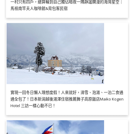
一村只有四戶，總算輪到自己獨佔暗夜一隅靜謐嫻漫的海灣星空｜
馬祖南竿夫人咖啡館&背包客民宿
實現一回冬日懶人理想度假！人來就好，滑雪、泡湯、一泊二食通
通全包了！日本新潟越後湯澤住宿推薦舞子高原飯店Maiko Kogen
Hotel 三訪一樣心動不已！