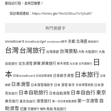
劃採訪行程，並與您聯繫！
採訪單超連結：
https://forms.gle/7KvGCEbcu7U7ySuN7
熱門關鍵字
北海道
snowboard
京都
snowboardgirl
snowboard新手
南投旅行
台灣
台灣旅行
台灣景點
台灣旅遊
大阪旅行
大阪
大阪
日
屏東
屏東旅行
女生滑雪
自助旅行
新手滑雪
日月潭旅行
日月潭
本
日本旅行
日本新手滑雪
日本snowboard
日本初學滑雪
日本
日本滑雪
日本滑雪場新手
日本 滑雪 新手
日本滑雪自助
日本滑
旅遊
日本自由行
日本自助旅行
東京
日本自助滑雪
雪自由行
自
第一次滑雪
滑雪旅行
東京旅行
東京自由行
第一次日本自助滑雪
助滑雪
花蓮
馬祖
花蓮旅行
馬祖旅行
關西