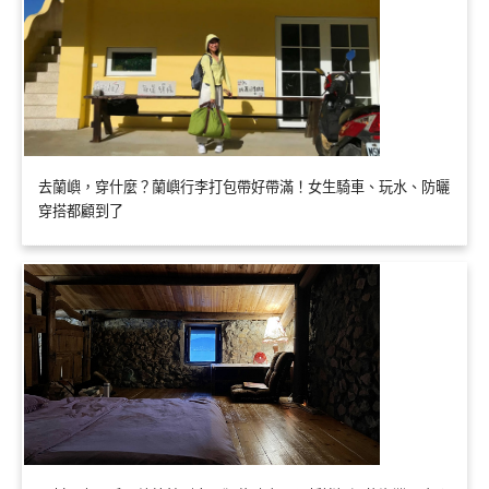
去蘭嶼，穿什麼？蘭嶼行李打包帶好帶滿！女生騎車、玩水、防曬
穿搭都顧到了