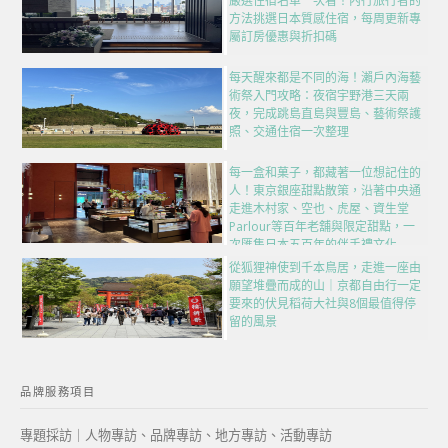
嚴選住宿名單一次看！內行旅行者的
方法挑選日本質感住宿，每周更新專
屬訂房優惠與折扣碼
每天醒來都是不同的海！瀨戶內海藝
術祭入門攻略：夜宿宇野港三天兩
夜，完成跳島直島與豐島、藝術祭護
照、交通住宿一次整理
每一盒和菓子，都藏著一位想記住的
人！東京銀座甜點散策，沿著中央通
走進木村家、空也、虎屋、資生堂
Parlour等百年老舖與限定甜點，一
次匯集日本五百年的伴手禮文化
從狐狸神使到千本鳥居，走進一座由
願望堆疊而成的山｜京都自由行一定
要來的伏見稻荷大社與8個最值得停
留的風景
品牌服務項目
專題採訪｜人物專訪、品牌專訪、地方專訪、活動專訪