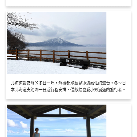
北海道最安靜的冬日一隅，靜得都能聽見冰濤融化的聲音。冬季日
本北海道支笏湖一日遊行程安排，僅獻給喜愛小眾漫遊的旅行者。