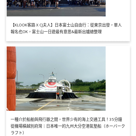
【KLOOK客路 X CJ夫人】日本富士山自由行：從東京出發，單人
報名也OK，富士山一日遊最有意思&最新出爐總整理
一種介於船舶與飛行器之間，世界少有的海上交通工具！35分鐘
從機場橫越別府灣｜日本唯一的九州大分空港氣墊船（ホーバーク
ラフト）