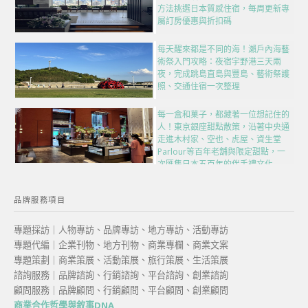
方法挑選日本質感住宿，每周更新專
屬訂房優惠與折扣碼
每天醒來都是不同的海！瀨戶內海藝
術祭入門攻略：夜宿宇野港三天兩
夜，完成跳島直島與豐島、藝術祭護
照、交通住宿一次整理
每一盒和菓子，都藏著一位想記住的
人！東京銀座甜點散策，沿著中央通
走進木村家、空也、虎屋、資生堂
Parlour等百年老舖與限定甜點，一
次匯集日本五百年的伴手禮文化
品牌服務項目
專題採訪｜人物專訪、品牌專訪、地方專訪、活動專訪
專題代編｜企業刊物、地方刊物、商業專欄、商業文案
專題策劃｜商業策展、活動策展、旅行策展、生活策展
諮詢服務｜品牌諮詢、行銷諮詢、平台諮詢、創業諮詢
顧問服務｜品牌顧問、行銷顧問、平台顧問、創業顧問
商業合作哲學與敘事DNA