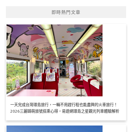
即時熱門文章
一天完成台灣環島旅行，一輛不用趕行程也能盡興的火車旅行！
2026三麗鷗萌旅號搭乘心得，易遊網環島之星觀光列車體驗解析