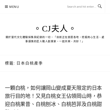
Skip
MENU
to
content
。CJ夫人。
關於當代文化體驗採集與紀錄的一切。「目前正在旅居各地，挖掘用心生活、處
事謹慎的匠人職人創業家，一起共榮、共好！」
標籤:
日本白桃產季
一顆白桃，如何讓岡山變成夏天限定的日本
旅行目的地！又見白桃女王佔領岡山時，恭
迎白桃果昔、白桃刨冰、白桃芭菲及白桃甜