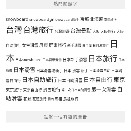
熱門關鍵字
北海道
snowboard
京都
snowboardgirl
snowboard新手
南投旅行
台灣
台灣旅行
台灣景點
台灣旅遊
大阪旅行
大阪
大阪
日
屏東
屏東旅行
女生滑雪
自助旅行
新手滑雪
日月潭旅行
日月潭
本
日本旅行
日本新手滑雪
日本snowboard
日本初學滑雪
日本
日本滑雪
日本滑雪場新手
日本 滑雪 新手
日本滑雪自助
日本滑
旅遊
日本自由行
日本自助旅行
東京
日本自助滑雪
雪自由行
自
第一次滑雪
滑雪旅行
東京旅行
東京自由行
第一次日本自助滑雪
助滑雪
花蓮
馬祖
花蓮旅行
馬祖旅行
關西
點擊一個有趣的廣告