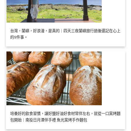
台灣，蘭嶼，好浪漫，是真的｜四天三夜蘭嶼旅行過後還記在心上
的9件事。
培養好的飲食習慣，讓好鹽好油好食材常伴左右，就從一口窯烤麵
包開始｜南投日月潭伴手禮 魚光窯烤手作麵包