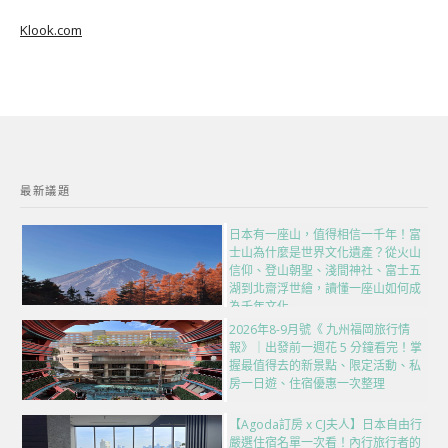
Klook.com
最新議題
日本有一座山，值得相信一千年！富
士山為什麼是世界文化遺產？從火山
信仰、登山朝聖、淺間神社、富士五
湖到北齋浮世繪，讀懂一座山如何成
為千年文化
2026年8-9月號《 九州福岡旅行情
報》｜出發前一週花 5 分鐘看完！掌
握最值得去的新景點、限定活動、私
房一日遊、住宿優惠一次整理
【Agoda訂房 x CJ夫人】日本自由行
嚴選住宿名單一次看！內行旅行者的