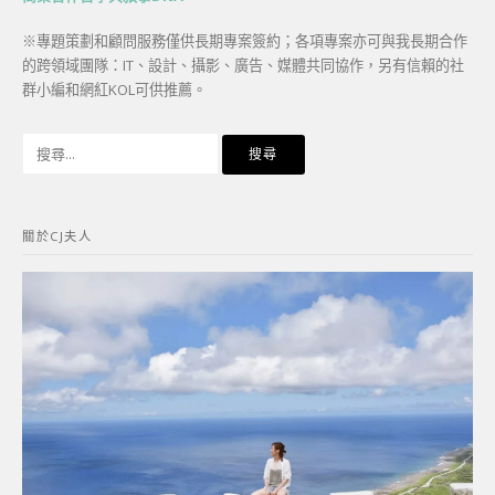
※專題策劃和顧問服務僅供長期專案簽約；各項專案亦可與我長期合作
的跨領域團隊：IT、設計、攝影、廣告、媒體共同協作，另有信賴的社
群小編和網紅KOL可供推薦。
搜
尋
關
鍵
關於CJ夫人
字: