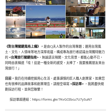
《對台灣關鍵風格上癮》
，
是由CJ夫人製作的台灣專題；運用台灣風
土、文化、人情味等地方深厚底蘊，構成專為旅行者認識台灣獨特魅力
的
<台灣旅行關鍵指南>
，無論語言隔閡、文化背景，都能心動不已，
同時由衷稱道「哇！這是一種全新的感受，太棒了，我要推薦朋友來台
灣旅行！」
目前，
我仍在持續挖掘用心生活、處事謹慎的匠人職人創業家，如果您
也有很棒的品牌故事和創業理念，請撥空填寫
<
採訪單
>
，我將盡快規
劃採訪行程，並與您聯繫！
採訪單超連結：
https://forms.gle/7KvGCEbcu7U7ySuN7