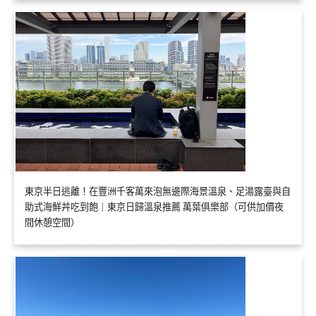
東京半日逃離！在豐洲千客萬來泡無邊際海景溫泉、足湯露臺與自
助式海鮮丼吃到飽｜東京日歸溫泉推薦 萬葉俱樂部（可供加價夜
間休憩空間）