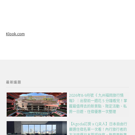
Klook.com
最新議題
2026年8-9月號《 九州福岡旅行情
報》｜出發前一週花 5 分鐘看完！掌
握最值得去的新景點、限定活動、私
房一日遊、住宿優惠一次整理
【Agoda訂房 x CJ夫人】日本自由行
嚴選住宿名單一次看！內行旅行者的
方法挑選日本質感住宿，每周更新專