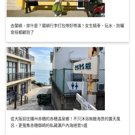
去蘭嶼，穿什麼？蘭嶼行李打包帶好帶滿！女生騎車、玩水、防曬
穿搭都顧到了
從大阪前往播州赤穗的赤穗溫泉鄉！不只沐浴無敵海景的露天風
呂，更蒐集赤穗御崎的私藏瀨戶內海絕景5選