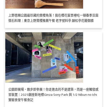
上野恩賜公園最珍藏的賞櫻角落！我在櫻花窗景裡吃一頓春季豆腐
懷石料理｜東京上野賞櫻推薦午餐 老字號料亭 韻松亭花籠御膳
公園即展場、散步即參展！你走進去的不是建築，而是一座觸發感
官裝置｜2025銀座新地標Ginza Sony Park 與 1/2 Nibun no Ichi
實驗食堂午餐食記