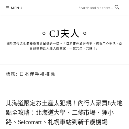
Skip
MENU
to
content
。CJ夫人。
關於當代文化體驗採集與紀錄的一切。「目前正在旅居各地，挖掘用心生活、處
事謹慎的匠人職人創業家，一起共榮、共好！」
標籤:
日本伴手禮推薦
北海道限定お土産太犯規！內行人豪買8大地
點全攻略：北海道大學、二條市場、狸小
路、Seicomart、札幌車站到新千歲機場