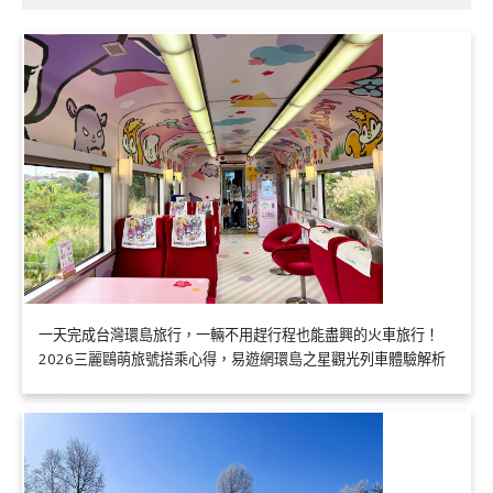
一天完成台灣環島旅行，一輛不用趕行程也能盡興的火車旅行！
2026三麗鷗萌旅號搭乘心得，易遊網環島之星觀光列車體驗解析