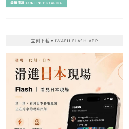
CONTINUE READING
立刻下載▼IWAFU FLASH APP