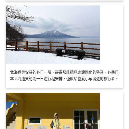
北海道最安靜的冬日一隅，靜得都能聽見冰濤融化的聲音。冬季日
本北海道支笏湖一日遊行程安排，僅獻給喜愛小眾漫遊的旅行者。