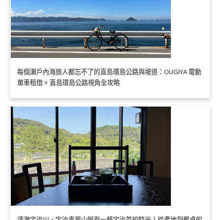
每個瀨戶內海旅人都忘不了的直島環島公路與坡道：OUGIYA 電動
單車租借 × 直島環島公路視角全攻略
清澈宇治川、宇治青翠山脈與一杯宇治茶的時光！從產地到餐桌的