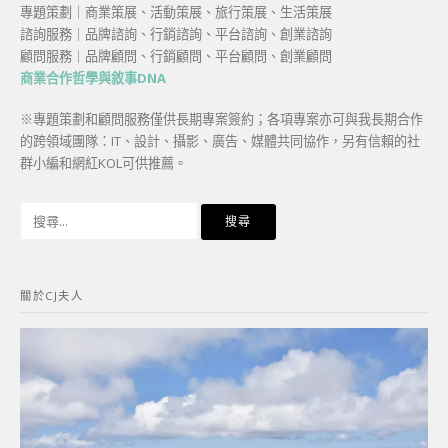
專題策劃｜商業策展、活動策展、旅行策展、生活策展
諮詢服務｜品牌諮詢、行銷諮詢、平台諮詢、創業諮詢
顧問服務｜品牌顧問、行銷顧問、平台顧問、創業顧問
商業合作哲學與敘事DNA
※專題策劃和顧問服務僅供長期專案簽約；各項專案亦可與我長期合作
的跨領域團隊：IT、設計、攝影、廣告、媒體共同協作，另有信賴的社
群小編和網紅KOL可供推薦。
搜
尋
關
鍵
關於CJ夫人
字: