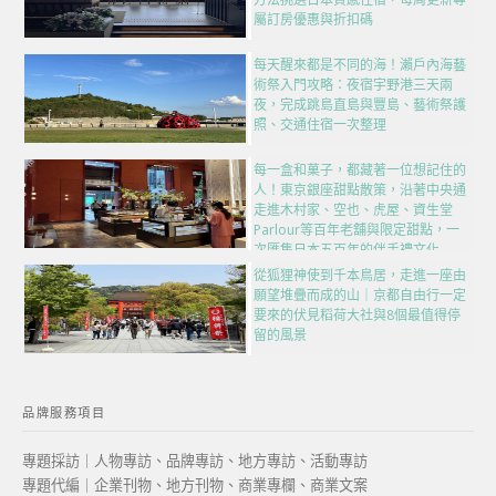
屬訂房優惠與折扣碼
每天醒來都是不同的海！瀨戶內海藝
術祭入門攻略：夜宿宇野港三天兩
夜，完成跳島直島與豐島、藝術祭護
照、交通住宿一次整理
每一盒和菓子，都藏著一位想記住的
人！東京銀座甜點散策，沿著中央通
走進木村家、空也、虎屋、資生堂
Parlour等百年老舖與限定甜點，一
次匯集日本五百年的伴手禮文化
從狐狸神使到千本鳥居，走進一座由
願望堆疊而成的山｜京都自由行一定
要來的伏見稻荷大社與8個最值得停
留的風景
品牌服務項目
專題採訪｜人物專訪、品牌專訪、地方專訪、活動專訪
專題代編｜企業刊物、地方刊物、商業專欄、商業文案