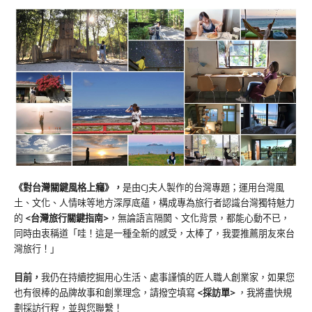
《對台灣關鍵風格上癮》
，
是由CJ夫人製作的台灣專題；運用台灣風
土、文化、人情味等地方深厚底蘊，構成專為旅行者認識台灣獨特魅力
的
<台灣旅行關鍵指南>
，無論語言隔閡、文化背景，都能心動不已，
同時由衷稱道「哇！這是一種全新的感受，太棒了，我要推薦朋友來台
灣旅行！」
目前，
我仍在持續挖掘用心生活、處事謹慎的匠人職人創業家，如果您
也有很棒的品牌故事和創業理念，請撥空填寫
<
採訪單
>
，我將盡快規
劃採訪行程，並與您聯繫！