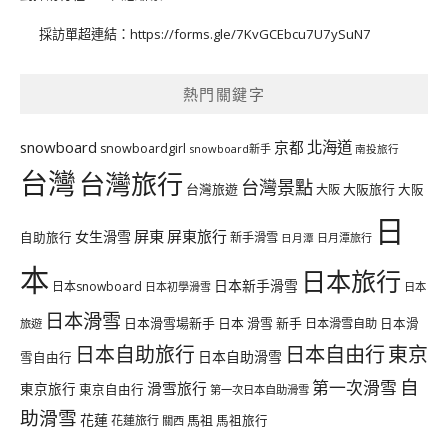
採訪單超連結：
https://forms.gle/7KvGCEbcu7U7ySuN7
熱門關鍵字
北海道
snowboard
京都
snowboardgirl
snowboard新手
南投旅行
台灣
台灣旅行
台灣景點
台灣旅遊
大阪旅行
大阪
大阪
日
屏東
屏東旅行
女生滑雪
自助旅行
新手滑雪
日月潭旅行
日月潭
本
日本旅行
日本新手滑雪
日本snowboard
日本初學滑雪
日本
日本滑雪
日本滑雪場新手
日本 滑雪 新手
日本滑雪自助
日本滑
旅遊
日本自由行
日本自助旅行
東京
日本自助滑雪
雪自由行
自
第一次滑雪
滑雪旅行
東京旅行
東京自由行
第一次日本自助滑雪
助滑雪
花蓮
馬祖
花蓮旅行
馬祖旅行
關西