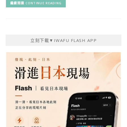
CONTINUE READING
立刻下載▼IWAFU FLASH APP