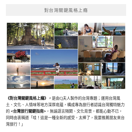
對台灣關鍵風格上癮
《對台灣關鍵風格上癮》
，
是由CJ夫人製作的台灣專題；運用台灣風
土、文化、人情味等地方深厚底蘊，構成專為旅行者認識台灣獨特魅力
的
<台灣旅行關鍵指南>
，無論語言隔閡、文化背景，都能心動不已，
同時由衷稱道「哇！這是一種全新的感受，太棒了，我要推薦朋友來台
灣旅行！」