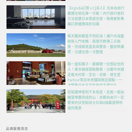
【Agoda訂房 x CJ夫人】日本自由行
嚴選住宿名單一次看！內行旅行者的
方法挑選日本質感住宿，每周更新專
屬訂房優惠與折扣碼
每天醒來都是不同的海！瀨戶內海藝
術祭入門攻略：夜宿宇野港三天兩
夜，完成跳島直島與豐島、藝術祭護
照、交通住宿一次整理
每一盒和菓子，都藏著一位想記住的
人！東京銀座甜點散策，沿著中央通
走進木村家、空也、虎屋、資生堂
Parlour等百年老舖與限定甜點，一
次匯集日本五百年的伴手禮文化
從狐狸神使到千本鳥居，走進一座由
願望堆疊而成的山｜京都自由行一定
要來的伏見稻荷大社與8個最值得停
留的風景
品牌服務項目