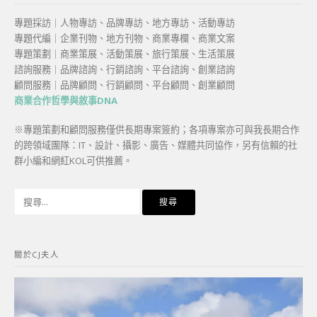
專題採訪｜人物專訪、品牌專訪、地方專訪、活動專訪
專題代編｜企業刊物、地方刊物、商業專欄、商業文案
專題策劃｜商業策展、活動策展、旅行策展、生活策展
諮詢服務｜品牌諮詢、行銷諮詢、平台諮詢、創業諮詢
顧問服務｜品牌顧問、行銷顧問、平台顧問、創業顧問
商業合作哲學與敘事DNA
※專題策劃和顧問服務僅供長期專案簽約；各項專案亦可與我長期合作
的跨領域團隊：IT、設計、攝影、廣告、媒體共同協作，另有信賴的社
群小編和網紅KOL可供推薦。
搜
尋
關
鍵
關於CJ夫人
字: