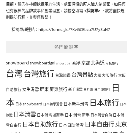
目前，
我仍在持續挖掘用心生活、處事謹慎的匠人職人創業家，如果您
也有很棒的品牌故事和創業理念，請撥空填寫
<
採訪單
>
，我將盡快規
劃採訪行程，並與您聯繫！
採訪單超連結：
https://forms.gle/7KvGCEbcu7U7ySuN7
熱門關鍵字
北海道
snowboard
京都
snowboardgirl
snowboard新手
南投旅行
台灣
台灣旅行
台灣景點
台灣旅遊
大阪旅行
大阪
大阪
日
屏東
屏東旅行
女生滑雪
自助旅行
新手滑雪
日月潭旅行
日月潭
本
日本旅行
日本新手滑雪
日本snowboard
日本初學滑雪
日本
日本滑雪
日本滑雪場新手
日本 滑雪 新手
日本滑雪自助
日本滑
旅遊
日本自由行
日本自助旅行
東京
日本自助滑雪
雪自由行