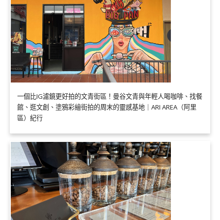
一個比IG濾鏡更好拍的文青街區！曼谷文青與年輕人喝咖啡、找餐
館、逛文創、塗鴉彩繪街拍的周末的靈感基地｜ARI AREA（阿里
區）紀行