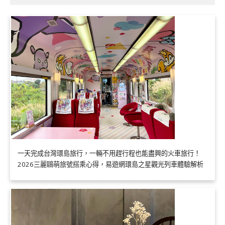
一天完成台灣環島旅行，一輛不用趕行程也能盡興的火車旅行！
2026三麗鷗萌旅號搭乘心得，易遊網環島之星觀光列車體驗解析