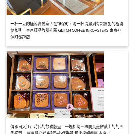
一杯一豆的極簡實驗室！在神保町，喝一杯清澈到有點冒犯的極淺
焙咖啡｜東京精品咖啡推薦 GLITCH COFFEE & ROASTERS 東京神
保町發跡店
傳承自大江戸時代的飲食版畫！一塊松﨑三味胴瓦煎餅獻上的的四
季祝賀｜ 東京銀座老字號點心伴手禮 銀座松崎煎餅 本店／