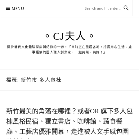
Skip
MENU
to
content
。CJ夫人。
關於當代文化體驗採集與紀錄的一切。「目前正在旅居各地，挖掘用心生活、處
事謹慎的匠人職人創業家，一起共榮、共好！」
標籤:
新竹市 多人包棟
新竹最美的角落在哪裡？或者OR 旗下多人包
棟風格民宿、獨立書店、咖啡館、蔬食餐
廳、工藝店優雅開幕，走進被人文手感包圍