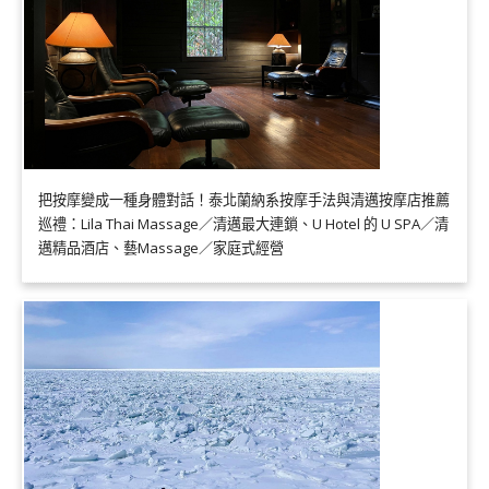
把按摩變成一種身體對話！泰北蘭納系按摩手法與清邁按摩店推薦
巡禮：Lila Thai Massage／清邁最大連鎖、U Hotel 的 U SPA／清
邁精品酒店、藝Massage／家庭式經營