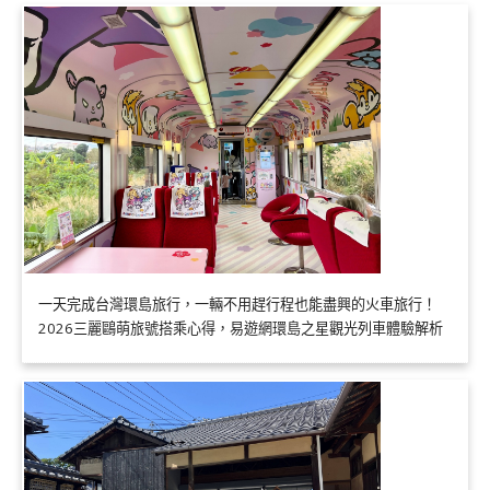
一天完成台灣環島旅行，一輛不用趕行程也能盡興的火車旅行！
2026三麗鷗萌旅號搭乘心得，易遊網環島之星觀光列車體驗解析