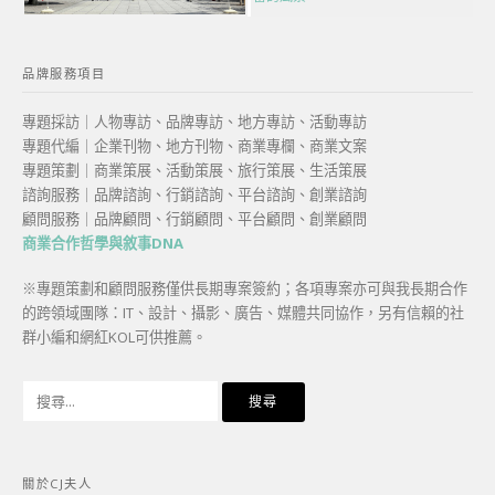
品牌服務項目
專題採訪｜人物專訪、品牌專訪、地方專訪、活動專訪
專題代編｜企業刊物、地方刊物、商業專欄、商業文案
專題策劃｜商業策展、活動策展、旅行策展、生活策展
諮詢服務｜品牌諮詢、行銷諮詢、平台諮詢、創業諮詢
顧問服務｜品牌顧問、行銷顧問、平台顧問、創業顧問
商業合作哲學與敘事DNA
※專題策劃和顧問服務僅供長期專案簽約；各項專案亦可與我長期合作
的跨領域團隊：IT、設計、攝影、廣告、媒體共同協作，另有信賴的社
群小編和網紅KOL可供推薦。
搜
尋
關
鍵
關於CJ夫人
字: