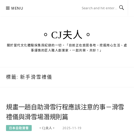
Skip
MENU
to
content
。CJ夫人。
關於當代文化體驗採集與紀錄的一切。「目前正在旅居各地，挖掘用心生活、處
事謹慎的匠人職人創業家，一起共榮、共好！」
標籤:
新手滑雪禮儀
規畫一趟自助滑雪行程應該注意的事－滑雪
禮儀與滑雪場潛規則篇
日本自助滑雪
。CJ夫人。
2025-11-19