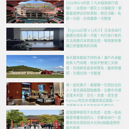
2026年8-9月號《 九州福岡旅行情
報》｜出發前一週花 5 分鐘看完！掌
握最值得去的新景點、限定活動、私
房一日遊、住宿優惠一次整理
【Agoda訂房 x CJ夫人】日本自由行
嚴選住宿名單一次看！內行旅行者的
方法挑選日本質感住宿，每周更新專
屬訂房優惠與折扣碼
每天醒來都是不同的海！瀨戶內海藝
術祭入門攻略：夜宿宇野港三天兩
夜，完成跳島直島與豐島、藝術祭護
照、交通住宿一次整理
每一盒和菓子，都藏著一位想記住的
人！東京銀座甜點散策，沿著中央通
走進木村家、空也、虎屋、資生堂
Parlour等百年老舖與限定甜點，一
次匯集日本五百年的伴手禮文化
從狐狸神使到千本鳥居，走進一座由
願望堆疊而成的山｜京都自由行一定
要來的伏見稻荷大社與8個最值得停
留的風景