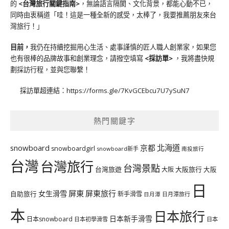
的
<台灣旅行關鍵指南>
，無論語言隔閡、文化背景，都能心動不已，
同時由衷稱道「哇！這是一種全新的感受，太棒了，我要推薦朋友來台
灣旅行！」
目前，
我仍在持續挖掘用心生活、處事謹慎的匠人職人創業家，如果您
也有很棒的品牌故事和創業理念，請撥空填寫
<
採訪單
>
，我將盡快規
劃採訪行程，並與您聯繫！
採訪單超連結：
https://forms.gle/7KvGCEbcu7U7ySuN7
熱門關鍵字
北海道
snowboard
京都
snowboardgirl
snowboard新手
南投旅行
台灣
台灣旅行
台灣景點
台灣旅遊
大阪旅行
大阪
大阪
日
屏東
屏東旅行
女生滑雪
自助旅行
新手滑雪
日月潭旅行
日月潭
本
日本旅行
日本新手滑雪
日本snowboard
日本初學滑雪
日本