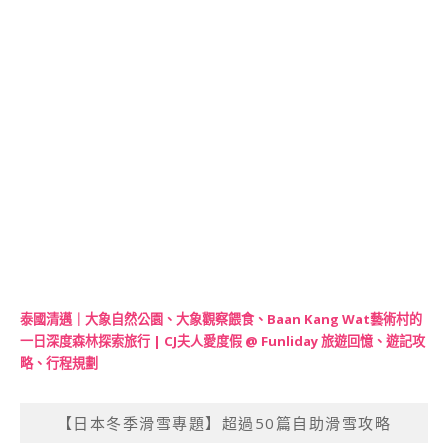
泰國清邁｜大象自然公園、大象觀察餵食、Baan Kang Wat藝術村的
一日深度森林探索旅行 | CJ夫人愛度假 @ Funliday 旅遊回憶、遊記攻
略、行程規劃
【日本冬季滑雪專題】超過50篇自助滑雪攻略