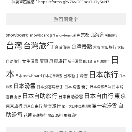
採訪單超連結：
https://forms.gle/7KvGCEbcu7U7ySuN7
熱門關鍵字
北海道
snowboard
京都
snowboardgirl
snowboard新手
南投旅行
台灣
台灣旅行
台灣景點
台灣旅遊
大阪旅行
大阪
大阪
日
屏東
屏東旅行
女生滑雪
自助旅行
新手滑雪
日月潭旅行
日月潭
本
日本旅行
日本新手滑雪
日本snowboard
日本初學滑雪
日本
日本滑雪
日本滑雪場新手
日本 滑雪 新手
日本滑雪自助
日本滑
旅遊
日本自由行
日本自助旅行
東京
日本自助滑雪
雪自由行
自
第一次滑雪
滑雪旅行
東京旅行
東京自由行
第一次日本自助滑雪
助滑雪
花蓮
馬祖
花蓮旅行
馬祖旅行
關西