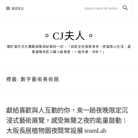
Skip
MENU
to
content
。CJ夫人。
關於當代文化體驗採集與紀錄的一切。「目前正在旅居各地，挖掘用心生活、處
事謹慎的匠人職人創業家，一起共榮、共好！」
標籤:
數字藝術美術館
獻給喜歡與人互動的你，來一趟夜晚限定沉
浸式藝術展覽，感受無聲之夜的能量鼓動｜
大阪長居植物園夜間常設展 teamLab