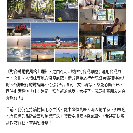
《對台灣關鍵風格上癮》
，
是由CJ夫人製作的台灣專題；運用台灣風
土、文化、人情味等地方深厚底蘊，構成專為旅行者認識台灣獨特魅力
的
<台灣旅行關鍵指南>
，無論語言隔閡、文化背景，都能心動不已，
同時由衷稱道「哇！這是一種全新的感受，太棒了，我要推薦朋友來台
灣旅行！」
目前，
我仍在持續挖掘用心生活、處事謹慎的匠人職人創業家，如果您
也有很棒的品牌故事和創業理念，請撥空填寫
<
採訪單
>
，我將盡快規
劃採訪行程，並與您聯繫！