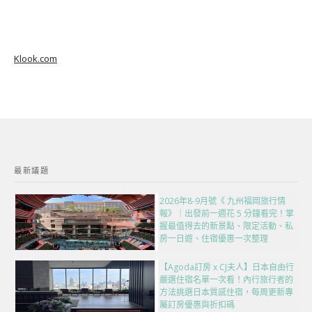
Klook.com
最新議題
2026年8-9月號《 九州福岡旅行情
報》｜出發前一週花 5 分鐘看完！掌
握最值得去的新景點、限定活動、私
房一日遊、住宿優惠一次整理
【Agoda訂房 x CJ夫人】日本自由行
嚴選住宿名單一次看！內行旅行者的
方法挑選日本質感住宿，每周更新專
屬訂房優惠與折扣碼