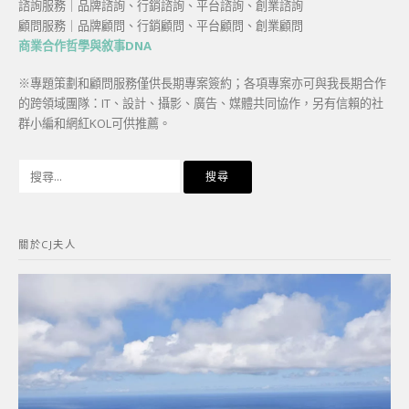
諮詢服務｜品牌諮詢、行銷諮詢、平台諮詢、創業諮詢
顧問服務｜品牌顧問、行銷顧問、平台顧問、創業顧問
商業合作哲學與敘事DNA
※專題策劃和顧問服務僅供長期專案簽約；各項專案亦可與我長期合作
的跨領域團隊：IT、設計、攝影、廣告、媒體共同協作，另有信賴的社
群小編和網紅KOL可供推薦。
搜
尋
關
鍵
關於CJ夫人
字: