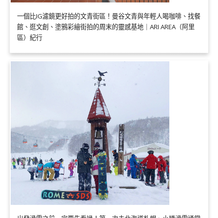
一個比IG濾鏡更好拍的文青街區！曼谷文青與年輕人喝咖啡、找餐
館、逛文創、塗鴉彩繪街拍的周末的靈感基地｜ARI AREA（阿里
區）紀行