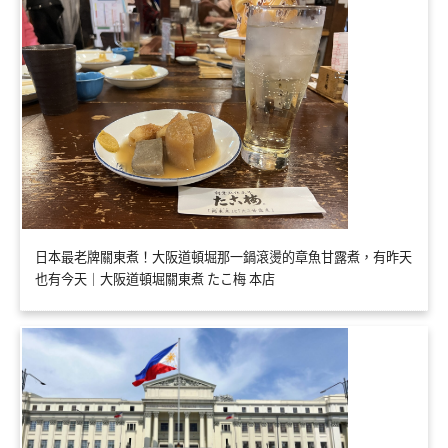
日本最老牌關東煮！大阪道頓堀那一鍋滾燙的章魚甘露煮，有昨天
也有今天｜大阪道頓堀關東煮 たこ梅 本店