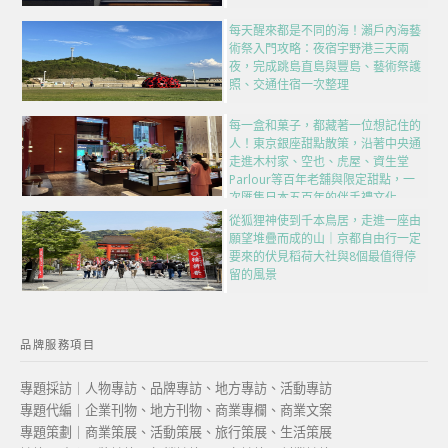
每天醒來都是不同的海！瀨戶內海藝
術祭入門攻略：夜宿宇野港三天兩
夜，完成跳島直島與豐島、藝術祭護
照、交通住宿一次整理
每一盒和菓子，都藏著一位想記住的
人！東京銀座甜點散策，沿著中央通
走進木村家、空也、虎屋、資生堂
Parlour等百年老舖與限定甜點，一
次匯集日本五百年的伴手禮文化
從狐狸神使到千本鳥居，走進一座由
願望堆疊而成的山｜京都自由行一定
要來的伏見稻荷大社與8個最值得停
留的風景
品牌服務項目
專題採訪｜人物專訪、品牌專訪、地方專訪、活動專訪
專題代編｜企業刊物、地方刊物、商業專欄、商業文案
專題策劃｜商業策展、活動策展、旅行策展、生活策展