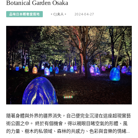
Botanical Garden Osaka
品味日本輕奢度假地
。CJ夫人。
2024-04-27
隨著身體與外界的疆界消失，自己便完全沉浸在這座超現實藝
術公園之中。 終於有個機會，得以親眼目睹空氣的形體、風
的力量、樹木的私領域、森林的共感力、色彩與音樂的情緒…