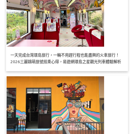
一天完成台灣環島旅行，一輛不用趕行程也能盡興的火車旅行！
2026三麗鷗萌旅號搭乘心得，易遊網環島之星觀光列車體驗解析