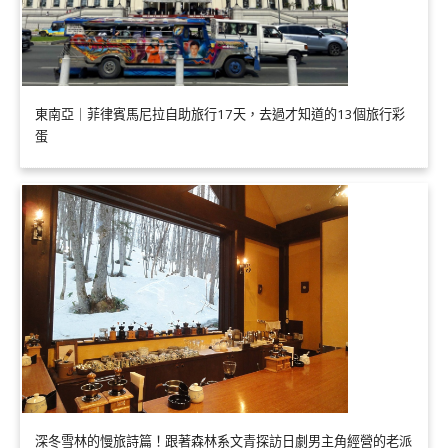
東南亞｜菲律賓馬尼拉自助旅行17天，去過才知道的13個旅行彩
蛋
深冬雪林的慢旅詩篇！跟著森林系文青探訪日劇男主角經營的老派