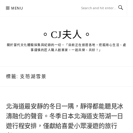
Skip
MENU
to
content
。CJ夫人。
關於當代文化體驗採集與紀錄的一切。「目前正在旅居各地，挖掘用心生活、處
事謹慎的匠人職人創業家，一起共榮、共好！」
標籤:
支笏湖雪景
北海道最安靜的冬日一隅，靜得都能聽見冰
濤融化的聲音。冬季日本北海道支笏湖一日
遊行程安排，僅獻給喜愛小眾漫遊的旅行