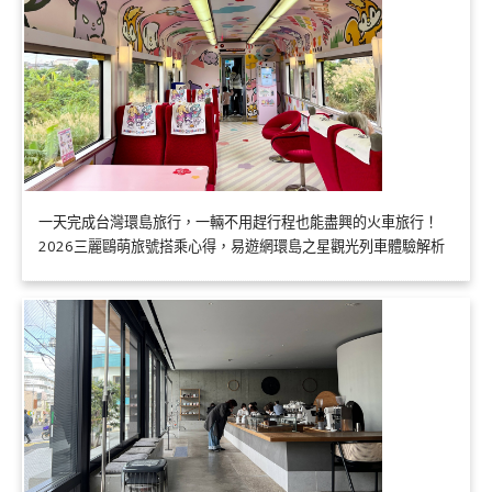
一天完成台灣環島旅行，一輛不用趕行程也能盡興的火車旅行！
2026三麗鷗萌旅號搭乘心得，易遊網環島之星觀光列車體驗解析