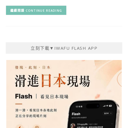
CONTINUE READING
立刻下載▼IWAFU FLASH APP