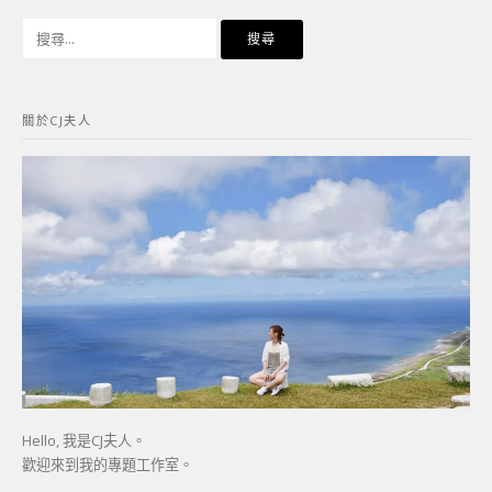
搜
尋
關
鍵
關於CJ夫人
字:
Hello, 我是CJ夫人。
歡迎來到我的專題工作室。