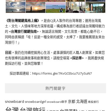
《對台灣關鍵風格上癮》
，
是由CJ夫人製作的台灣專題；運用台灣風
土、文化、人情味等地方深厚底蘊，構成專為旅行者認識台灣獨特魅力
的
<台灣旅行關鍵指南>
，無論語言隔閡、文化背景，都能心動不已，
同時由衷稱道「哇！這是一種全新的感受，太棒了，我要推薦朋友來台
灣旅行！」
目前，
我仍在持續挖掘用心生活、處事謹慎的匠人職人創業家，如果您
也有很棒的品牌故事和創業理念，請撥空填寫
<
採訪單
>
，我將盡快規
劃採訪行程，並與您聯繫！
採訪單超連結：
https://forms.gle/7KvGCEbcu7U7ySuN7
熱門關鍵字
北海道
snowboard
京都
snowboardgirl
snowboard新手
南投旅行
台灣
台灣旅行