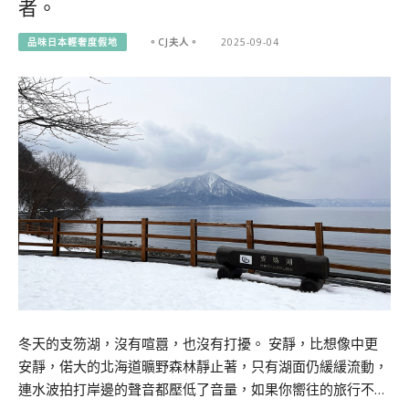
者。
品味日本輕奢度假地
。CJ夫人。
2025-09-04
冬天的支笏湖，沒有喧囂，也沒有打擾。 安靜，比想像中更
安靜，偌大的北海道曠野森林靜止著，只有湖面仍緩緩流動，
連水波拍打岸邊的聲音都壓低了音量，如果你嚮往的旅行不…