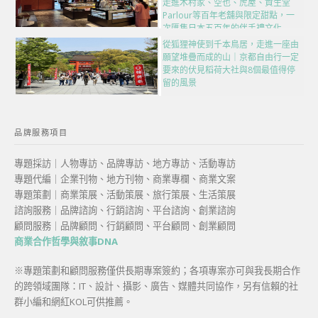
走進木村家、空也、虎屋、資生堂
Parlour等百年老舖與限定甜點，一
次匯集日本五百年的伴手禮文化
從狐狸神使到千本鳥居，走進一座由
願望堆疊而成的山｜京都自由行一定
要來的伏見稻荷大社與8個最值得停
留的風景
品牌服務項目
專題採訪｜人物專訪、品牌專訪、地方專訪、活動專訪
專題代編｜企業刊物、地方刊物、商業專欄、商業文案
專題策劃｜商業策展、活動策展、旅行策展、生活策展
諮詢服務｜品牌諮詢、行銷諮詢、平台諮詢、創業諮詢
顧問服務｜品牌顧問、行銷顧問、平台顧問、創業顧問
商業合作哲學與敘事DNA
※專題策劃和顧問服務僅供長期專案簽約；各項專案亦可與我長期合作
的跨領域團隊：IT、設計、攝影、廣告、媒體共同協作，另有信賴的社
群小編和網紅KOL可供推薦。