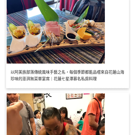
以阿美族部落傳統風味手藝之名，每個季節都能品嚐來自花蓮山海
珍味的澎湃無菜單宴席｜花蓮七星潭慕名私房料理