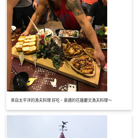
來自太平洋的漁夫料理 好吃、豪邁的花蓮慶文漁夫料理～