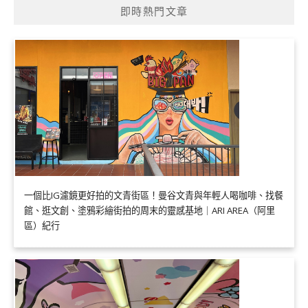
即時熱門文章
一個比IG濾鏡更好拍的文青街區！曼谷文青與年輕人喝咖啡、找餐
館、逛文創、塗鴉彩繪街拍的周末的靈感基地｜ARI AREA（阿里
區）紀行