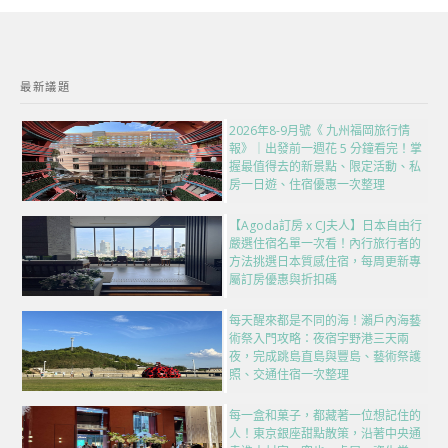
最新議題
2026年8-9月號《 九州福岡旅行情
報》｜出發前一週花 5 分鐘看完！掌
握最值得去的新景點、限定活動、私
房一日遊、住宿優惠一次整理
【Agoda訂房 x CJ夫人】日本自由行
嚴選住宿名單一次看！內行旅行者的
方法挑選日本質感住宿，每周更新專
屬訂房優惠與折扣碼
每天醒來都是不同的海！瀨戶內海藝
術祭入門攻略：夜宿宇野港三天兩
夜，完成跳島直島與豐島、藝術祭護
照、交通住宿一次整理
每一盒和菓子，都藏著一位想記住的
人！東京銀座甜點散策，沿著中央通