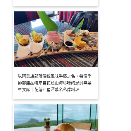
以阿美族部落傳統風味手藝之名，每個季
節都能品嚐來自花蓮山海珍味的澎湃無菜
單宴席｜花蓮七星潭慕名私房料理