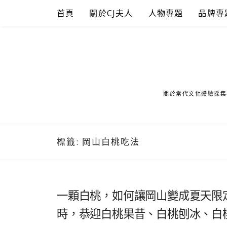
Skip
首頁
關於CJ夫人
人物專題
品牌專
to
content
關於當代文化體驗採集
標籤:
岡山白桃吃法
一顆白桃，如何讓岡山變成夏天限
時，恭迎白桃果昔、白桃刨冰、白