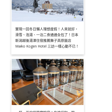
實現一回冬日懶人理想度假！人來就好，
滑雪、泡湯、一泊二食通通全包了！日本
新潟越後湯澤住宿推薦舞子高原飯店
Maiko Kogen Hotel 三訪一樣心動不已！