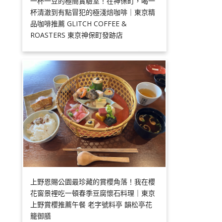
一杯一豆的極簡實驗室！在神保町，喝一
杯清澈到有點冒犯的極淺焙咖啡｜東京精
品咖啡推薦 GLITCH COFFEE &
ROASTERS 東京神保町發跡店
上野恩賜公園最珍藏的賞櫻角落！我在櫻
花窗景裡吃一頓春季豆腐懷石料理｜東京
上野賞櫻推薦午餐 老字號料亭 韻松亭花
籠御膳