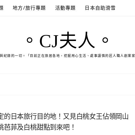
題
地方/旅行專題
活動專題
日本自助滑雪
。CJ夫人。
與紀錄的一切。「目前正在旅居各地，挖掘用心生活、處事謹慎的匠人職人創業
定的日本旅行目的地！又見白桃女王佔領岡山
桃芭菲及白桃甜點到來吧！