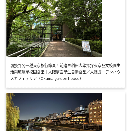
切換到另一種東京旅行節奏！前進早稻田大學探探東京藝文校園生
活與玻璃屋校園食堂｜大隈庭園學生自助食堂／大隈ガーデンハウ
スカフェテリア（Okuma garden house）