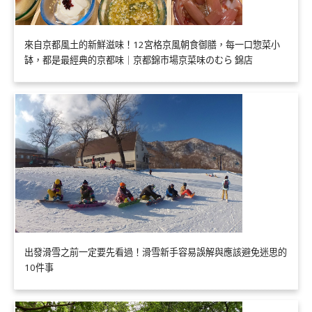
來自京都風土的新鮮滋味！12宮格京風朝食御膳，每一口惣菜小
缽，都是最經典的京都味｜京都錦市場京菜味のむら 錦店
出發滑雪之前一定要先看過！滑雪新手容易誤解與應該避免迷思的
10件事