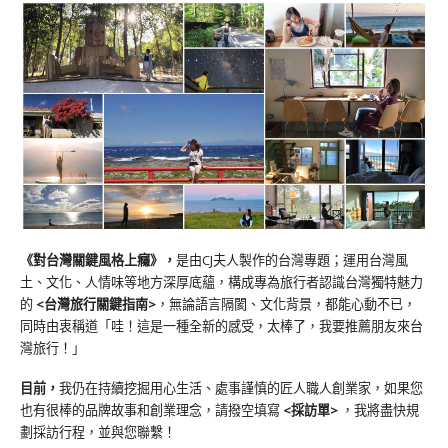
《對台灣關鍵風格上癮》
，
是由CJ夫人製作的台灣專題；運用台灣風
土、文化、人情味等地方深厚底蘊，構成專為旅行者認識台灣獨特魅力
的
<台灣旅行關鍵指南>
，無論語言隔閡、文化背景，都能心動不已，
同時由衷稱道「哇！這是一種全新的感受，太棒了，我要推薦朋友來台
灣旅行！」
目前，
我仍在持續挖掘用心生活、處事謹慎的匠人職人創業家，如果您
也有很棒的品牌故事和創業理念，請撥空填寫
<
採訪單
>
，我將盡快規
劃採訪行程，並與您聯繫！