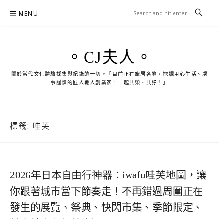
Skip
MENU
to
content
。CJ夫人。
關於當代文化體驗採集與紀錄的一切。「目前正在旅居各地，挖掘用心生活、處
事謹慎的匠人職人創業家，一起共榮、共好！」
標籤:
哇芙
2026年日本自由行神器：iwafu哇芙地圖，讓
你跟著城市當下節奏走！不再錯過周圍正在
發生的展覽、祭典、快閃市集、季節限定、