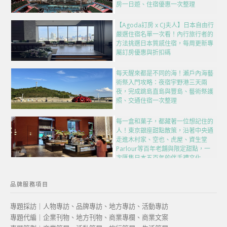
房一日遊、住宿優惠一次整理
【Agoda訂房 x CJ夫人】日本自由行
嚴選住宿名單一次看！內行旅行者的
方法挑選日本質感住宿，每周更新專
屬訂房優惠與折扣碼
每天醒來都是不同的海！瀨戶內海藝
術祭入門攻略：夜宿宇野港三天兩
夜，完成跳島直島與豐島、藝術祭護
照、交通住宿一次整理
每一盒和菓子，都藏著一位想記住的
人！東京銀座甜點散策，沿著中央通
走進木村家、空也、虎屋、資生堂
Parlour等百年老舖與限定甜點，一
次匯集日本五百年的伴手禮文化
品牌服務項目
專題採訪｜人物專訪、品牌專訪、地方專訪、活動專訪
專題代編｜企業刊物、地方刊物、商業專欄、商業文案