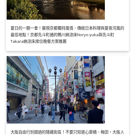
夏日的一期一會！展現京都獨特風情、傳統日本料理與夏夜河風的
最佳地點！京都先斗町通的鴨川納涼床Noryo-yuka與先斗町
Takara納涼床席位晚餐方案推薦
大阪自由行別錯過的隱藏街區！不要只知道心齋橋、梅田，大阪人