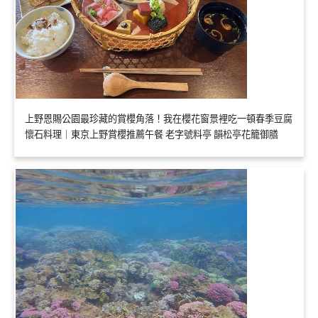
上野恩賜公園最珍藏的賞櫻角落！我在櫻花窗景裡吃一頓春季豆腐
懷石料理｜東京上野賞櫻推薦午餐 老字號料亭 韻松亭花籠御膳