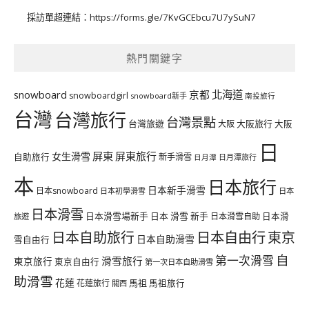
採訪單超連結：
https://forms.gle/7KvGCEbcu7U7ySuN7
熱門關鍵字
北海道
snowboard
京都
snowboardgirl
snowboard新手
南投旅行
台灣
台灣旅行
台灣景點
台灣旅遊
大阪旅行
大阪
大阪
日
屏東
屏東旅行
女生滑雪
自助旅行
新手滑雪
日月潭旅行
日月潭
本
日本旅行
日本新手滑雪
日本snowboard
日本初學滑雪
日本
日本滑雪
日本滑雪場新手
日本 滑雪 新手
日本滑雪自助
日本滑
旅遊
日本自由行
日本自助旅行
東京
日本自助滑雪
雪自由行
自
第一次滑雪
滑雪旅行
東京旅行
東京自由行
第一次日本自助滑雪
助滑雪
花蓮
馬祖
花蓮旅行
馬祖旅行
關西