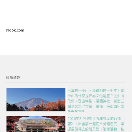
Klook.com
最新議題
日本有一座山，值得相信一千年！富
士山為什麼是世界文化遺產？從火山
信仰、登山朝聖、淺間神社、富士五
湖到北齋浮世繪，讀懂一座山如何成
為千年文化
2026年8-9月號《 九州福岡旅行情
報》｜出發前一週花 5 分鐘看完！掌
握最值得去的新景點、限定活動、私