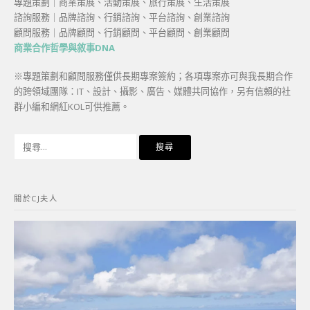
專題策劃｜商業策展、活動策展、旅行策展、生活策展
諮詢服務｜品牌諮詢、行銷諮詢、平台諮詢、創業諮詢
顧問服務｜品牌顧問、行銷顧問、平台顧問、創業顧問
商業合作哲學與敘事DNA
※專題策劃和顧問服務僅供長期專案簽約；各項專案亦可與我長期合作
的跨領域團隊：IT、設計、攝影、廣告、媒體共同協作，另有信賴的社
群小編和網紅KOL可供推薦。
搜
尋
關
鍵
關於CJ夫人
字: