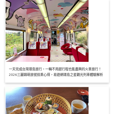
一天完成台灣環島旅行，一輛不用趕行程也能盡興的火車旅行！
2026三麗鷗萌旅號搭乘心得，易遊網環島之星觀光列車體驗解析