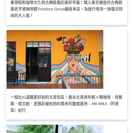
重現昭和咖啡文化與古典歐風的美好早晨！踏入東京銀座的古典歐
風老字號咖啡館Tricolore Ginza銀座本店，為旅行增添一抹復古時
尚的大人風！
一個比IG濾鏡更好拍的文青街區！曼谷文青與年輕人喝咖啡、找餐
館、逛文創、塗鴉彩繪街拍的周末的靈感基地｜ARI AREA（阿里
區）紀行