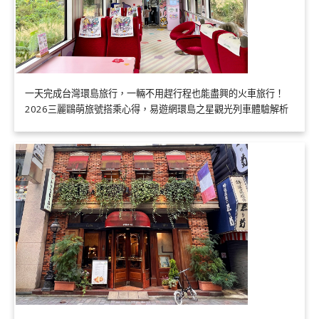
一天完成台灣環島旅行，一輛不用趕行程也能盡興的火車旅行！
2026三麗鷗萌旅號搭乘心得，易遊網環島之星觀光列車體驗解析