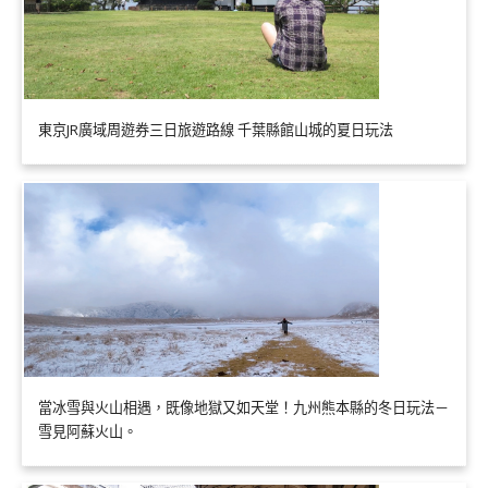
東京JR廣域周遊券三日旅遊路線 千葉縣館山城的夏日玩法
當冰雪與火山相遇，既像地獄又如天堂！九州熊本縣的冬日玩法－
雪見阿蘇火山。