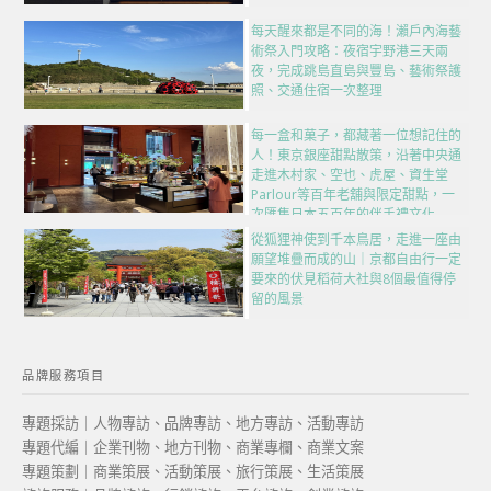
每天醒來都是不同的海！瀨戶內海藝
術祭入門攻略：夜宿宇野港三天兩
夜，完成跳島直島與豐島、藝術祭護
照、交通住宿一次整理
每一盒和菓子，都藏著一位想記住的
人！東京銀座甜點散策，沿著中央通
走進木村家、空也、虎屋、資生堂
Parlour等百年老舖與限定甜點，一
次匯集日本五百年的伴手禮文化
從狐狸神使到千本鳥居，走進一座由
願望堆疊而成的山｜京都自由行一定
要來的伏見稻荷大社與8個最值得停
留的風景
品牌服務項目
專題採訪｜人物專訪、品牌專訪、地方專訪、活動專訪
專題代編｜企業刊物、地方刊物、商業專欄、商業文案
專題策劃｜商業策展、活動策展、旅行策展、生活策展