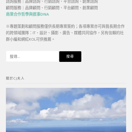
諮詢服務｜品牌諮詢、行銷諮詢、平台諮詢、創業諮詢
顧問服務｜品牌顧問、行銷顧問、平台顧問、創業顧問
商業合作哲學與敘事DNA
※專題策劃和顧問服務僅供長期專案簽約；各項專案亦可與我長期合作
的跨領域團隊：IT、設計、攝影、廣告、媒體共同協作，另有信賴的社
群小編和網紅KOL可供推薦。
搜
尋
關
鍵
關於CJ夫人
字: