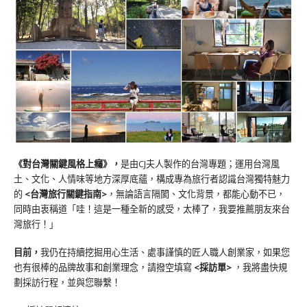
《對台灣關鍵風格上癮》
，
是由CJ夫人製作的台灣專題；運用台灣風
土、文化、人情味等地方深厚底蘊，構成專為旅行者認識台灣獨特魅力
的
<台灣旅行關鍵指南>
，無論語言隔閡、文化背景，都能心動不已，
同時由衷稱道「哇！這是一種全新的感受，太棒了，我要推薦朋友來台
灣旅行！」
目前，
我仍在持續挖掘用心生活、處事謹慎的匠人職人創業家，如果您
也有很棒的品牌故事和創業理念，請撥空填寫
<
採訪單
>
，我將盡快規
劃採訪行程，並與您聯繫！