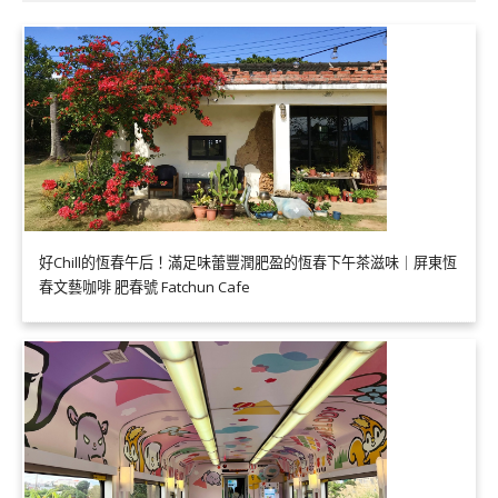
好Chill的恆春午后！滿足味蕾豐潤肥盈的恆春下午茶滋味｜屏東恆
春文藝咖啡 肥春號 Fatchun Cafe