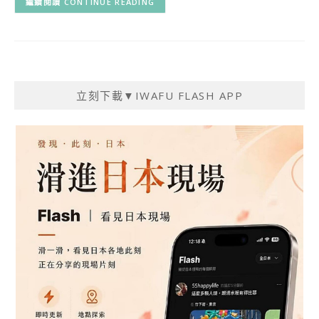
CONTINUE READING
立刻下載▼IWAFU FLASH APP