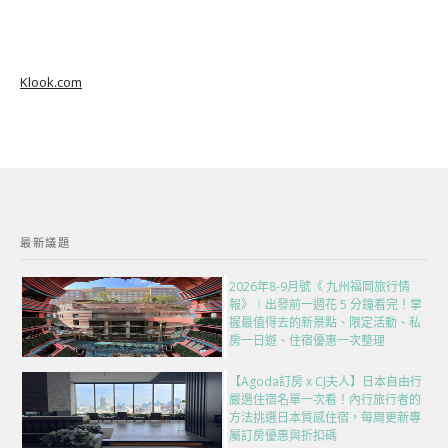
Klook.com
最新議題
2026年8-9月號《 九州福岡旅行情
報》｜出發前一週花 5 分鐘看完！掌
握最值得去的新景點、限定活動、私
房一日遊、住宿優惠一次整理
【Agoda訂房 x CJ夫人】日本自由行
嚴選住宿名單一次看！內行旅行者的
方法挑選日本質感住宿，每周更新專
屬訂房優惠與折扣碼