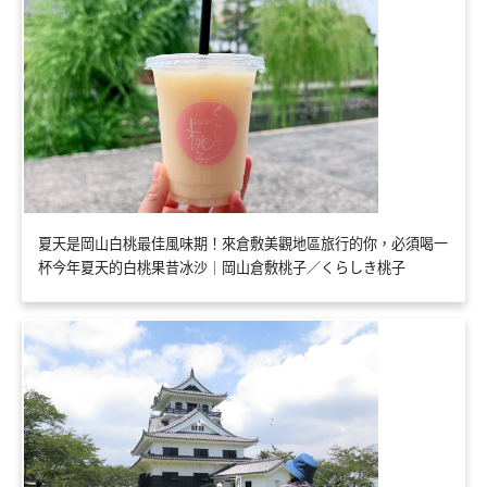
夏天是岡山白桃最佳風味期！來倉敷美觀地區旅行的你，必須喝一
杯今年夏天的白桃果昔冰沙｜岡山倉敷桃子／くらしき桃子