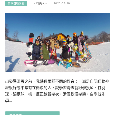
日本自助滑雪
。CJ夫人。
2023-03-10
出發學滑雪之前，我聽過兩種不同的聲音：一派是自認運動神
經很好或平常有在衝浪的人，說學習滑雪就跟學投籃、打羽
球、踢足球一樣，反正練習幾次，滑雪跌個幾遍，自學就能
學…