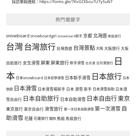
採訪單超連結：
https://forms.gle/7KvGCEbcu7U7ySuN7
熱門關鍵字
北海道
snowboard
京都
snowboardgirl
snowboard新手
南投旅行
台灣
台灣旅行
台灣景點
台灣旅遊
大阪旅行
大阪
大阪
日
屏東
屏東旅行
女生滑雪
自助旅行
新手滑雪
日月潭旅行
日月潭
本
日本旅行
日本新手滑雪
日本snowboard
日本初學滑雪
日本
日本滑雪
日本滑雪場新手
日本 滑雪 新手
日本滑雪自助
日本滑
旅遊
日本自由行
日本自助旅行
東京
日本自助滑雪
雪自由行
自
第一次滑雪
滑雪旅行
東京旅行
東京自由行
第一次日本自助滑雪
助滑雪
花蓮
馬祖
花蓮旅行
馬祖旅行
關西