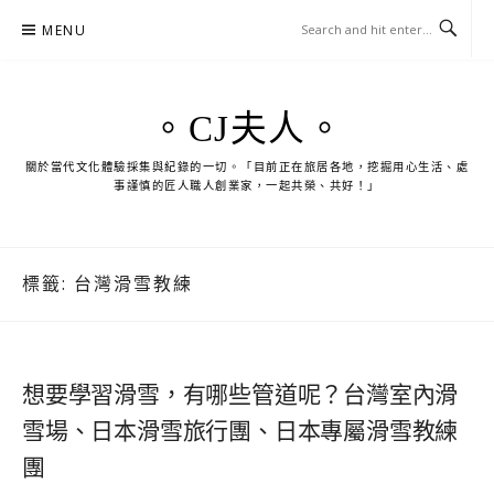
Skip
MENU
to
content
。CJ夫人。
關於當代文化體驗採集與紀錄的一切。「目前正在旅居各地，挖掘用心生活、處
事謹慎的匠人職人創業家，一起共榮、共好！」
標籤:
台灣滑雪教練
想要學習滑雪，有哪些管道呢？台灣室內滑
雪場、日本滑雪旅行團、日本專屬滑雪教練
團