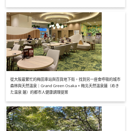
從大阪最繁忙的梅田車站與百貨地下街，找到另一座會呼吸的城市
森林與天然溫泉｜Grand Green Osaka × 梅北天然溫泉蓮（めき
た温泉 蓮）的都市人健康調理提案