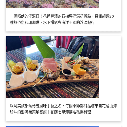
一個晴朗的浮潛日！花蓮豐濱的石梯坪浮潛初體驗，目測超過30
種熱帶魚和珊瑚礁，水下攝影與海洋王國的浮潛紀行
以阿美族部落傳統風味手藝之名，每個季節都能品嚐來自花蓮山海
珍味的澎湃無菜單宴席｜花蓮七星潭慕名私房料理