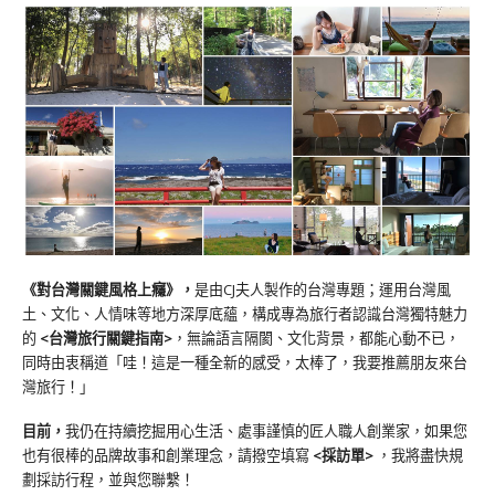
《對台灣關鍵風格上癮》
，
是由CJ夫人製作的台灣專題；運用台灣風
土、文化、人情味等地方深厚底蘊，構成專為旅行者認識台灣獨特魅力
的
<台灣旅行關鍵指南>
，無論語言隔閡、文化背景，都能心動不已，
同時由衷稱道「哇！這是一種全新的感受，太棒了，我要推薦朋友來台
灣旅行！」
目前，
我仍在持續挖掘用心生活、處事謹慎的匠人職人創業家，如果您
也有很棒的品牌故事和創業理念，請撥空填寫
<
採訪單
>
，我將盡快規
劃採訪行程，並與您聯繫！