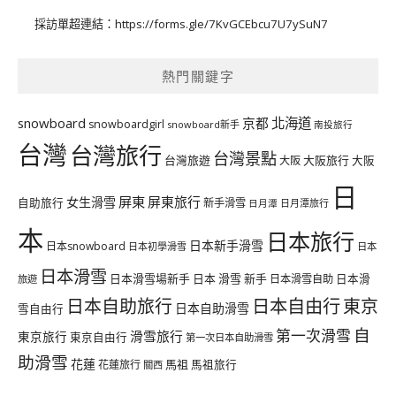
採訪單超連結：
https://forms.gle/7KvGCEbcu7U7ySuN7
熱門關鍵字
北海道
snowboard
京都
snowboardgirl
snowboard新手
南投旅行
台灣
台灣旅行
台灣景點
台灣旅遊
大阪旅行
大阪
大阪
日
屏東
屏東旅行
女生滑雪
自助旅行
新手滑雪
日月潭旅行
日月潭
本
日本旅行
日本新手滑雪
日本snowboard
日本初學滑雪
日本
日本滑雪
日本滑雪場新手
日本 滑雪 新手
日本滑雪自助
日本滑
旅遊
日本自由行
日本自助旅行
東京
日本自助滑雪
雪自由行
自
第一次滑雪
滑雪旅行
東京旅行
東京自由行
第一次日本自助滑雪
助滑雪
花蓮
馬祖
花蓮旅行
馬祖旅行
關西