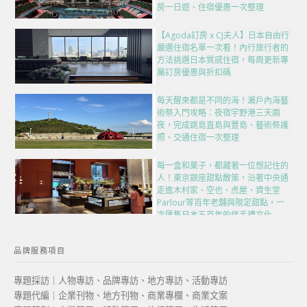
房一日遊、住宿優惠一次整理
【Agoda訂房 x CJ夫人】日本自由行
嚴選住宿名單一次看！內行旅行者的
方法挑選日本質感住宿，每周更新專
屬訂房優惠與折扣碼
每天醒來都是不同的海！瀨戶內海藝
術祭入門攻略：夜宿宇野港三天兩
夜，完成跳島直島與豐島、藝術祭護
照、交通住宿一次整理
每一盒和菓子，都藏著一位想記住的
人！東京銀座甜點散策，沿著中央通
走進木村家、空也、虎屋、資生堂
Parlour等百年老舖與限定甜點，一
次匯集日本五百年的伴手禮文化
品牌服務項目
專題採訪｜人物專訪、品牌專訪、地方專訪、活動專訪
專題代編｜企業刊物、地方刊物、商業專欄、商業文案