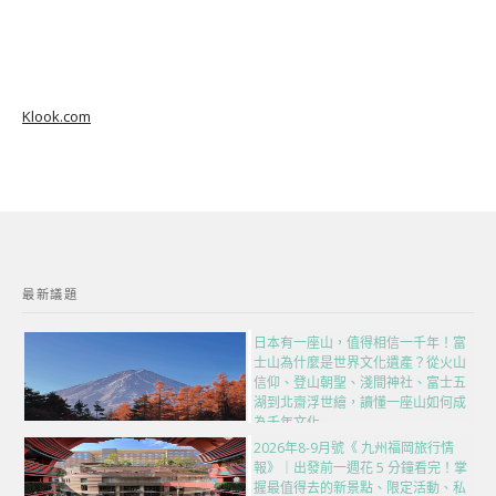
Klook.com
最新議題
日本有一座山，值得相信一千年！富
士山為什麼是世界文化遺產？從火山
信仰、登山朝聖、淺間神社、富士五
湖到北齋浮世繪，讀懂一座山如何成
為千年文化
2026年8-9月號《 九州福岡旅行情
報》｜出發前一週花 5 分鐘看完！掌
握最值得去的新景點、限定活動、私