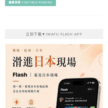
CONTINUE READING
立刻下載▼IWAFU FLASH APP