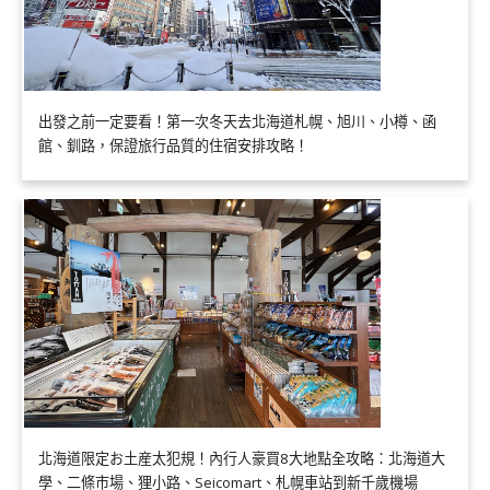
出發之前一定要看！第一次冬天去北海道札幌、旭川、小樽、函
館、釧路，保證旅行品質的住宿安排攻略！
北海道限定お土産太犯規！內行人豪買8大地點全攻略：北海道大
學、二條市場、狸小路、Seicomart、札幌車站到新千歲機場