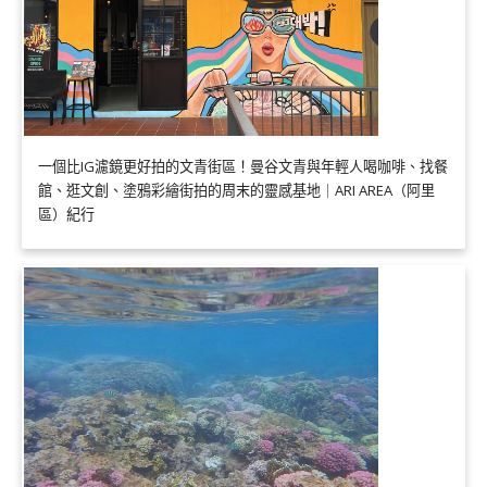
一個比IG濾鏡更好拍的文青街區！曼谷文青與年輕人喝咖啡、找餐
館、逛文創、塗鴉彩繪街拍的周末的靈感基地｜ARI AREA（阿里
區）紀行