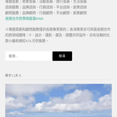
專題策劃｜商業策展、活動策展、旅行策展、生活策展
諮詢服務｜品牌諮詢、行銷諮詢、平台諮詢、創業諮詢
顧問服務｜品牌顧問、行銷顧問、平台顧問、創業顧問
商業合作哲學與敘事DNA
※專題策劃和顧問服務僅供長期專案簽約；各項專案亦可與我長期合作
的跨領域團隊：IT、設計、攝影、廣告、媒體共同協作，另有信賴的社
群小編和網紅KOL可供推薦。
搜
尋
關
鍵
關於CJ夫人
字: