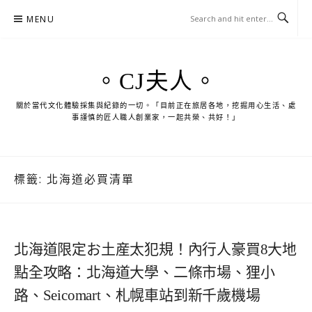
Skip
MENU
to
content
。CJ夫人。
關於當代文化體驗採集與紀錄的一切。「目前正在旅居各地，挖掘用心生活、處
事謹慎的匠人職人創業家，一起共榮、共好！」
標籤:
北海道必買清單
北海道限定お土産太犯規！內行人豪買8大地
點全攻略：北海道大學、二條市場、狸小
路、Seicomart、札幌車站到新千歲機場