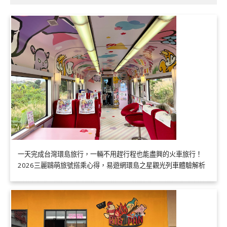
一天完成台灣環島旅行，一輛不用趕行程也能盡興的火車旅行！
2026三麗鷗萌旅號搭乘心得，易遊網環島之星觀光列車體驗解析