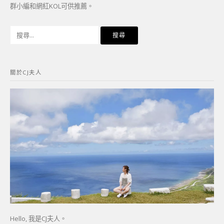
群小編和網紅KOL可供推薦。
搜
尋
關
鍵
關於CJ夫人
字:
Hello, 我是CJ夫人。