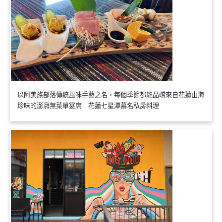
以阿美族部落傳統風味手藝之名，每個季節都能品嚐來自花蓮山海
珍味的澎湃無菜單宴席｜花蓮七星潭慕名私房料理