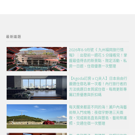
最新議題
2026年8-9月號《 九州福岡旅行情
報》｜出發前一週花 5 分鐘看完！掌
握最值得去的新景點、限定活動、私
房一日遊、住宿優惠一次整理
【Agoda訂房 x CJ夫人】日本自由行
嚴選住宿名單一次看！內行旅行者的
方法挑選日本質感住宿，每周更新專
屬訂房優惠與折扣碼
每天醒來都是不同的海！瀨戶內海藝
術祭入門攻略：夜宿宇野港三天兩
夜，完成跳島直島與豐島、藝術祭護
照、交通住宿一次整理