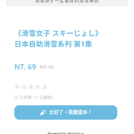
滑雪新手一定要買的滑雪筆記