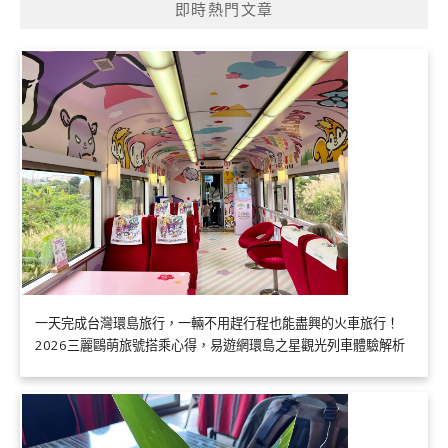
即時熱門文章
一天完成台灣環島旅行，一輛不用趕行程也能盡興的火車旅行！
2026三麗鷗萌旅號搭乘心得，易遊網環島之星觀光列車體驗解析