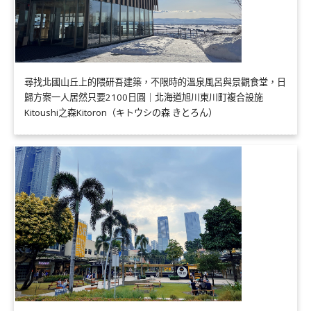
尋找北國山丘上的隈研吾建築，不限時的溫泉風呂與景觀食堂，日
歸方案一人居然只要2100日圓｜北海道旭川東川町複合設施
Kitoushi之森Kitoron（キトウシの森 きとろん）