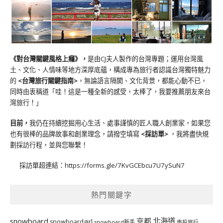
《對台灣關鍵風格上癮》
，
是由CJ夫人製作的台灣專題；運用台灣風
土、文化、人情味等地方深厚底蘊，構成專為旅行者認識台灣獨特魅力
的
<台灣旅行關鍵指南>
，無論語言隔閡、文化背景，都能心動不已，
同時由衷稱道「哇！這是一種全新的感受，太棒了，我要推薦朋友來台
灣旅行！」
目前，
我仍在持續挖掘用心生活、處事謹慎的匠人職人創業家，如果您
也有很棒的品牌故事和創業理念，請撥空填寫
<
採訪單
>
，我將盡快規
劃採訪行程，並與您聯繫！
採訪單超連結：
https://forms.gle/7KvGCEbcu7U7ySuN7
熱門關鍵字
北海道
snowboard
京都
snowboardgirl
snowboard新手
南投旅行