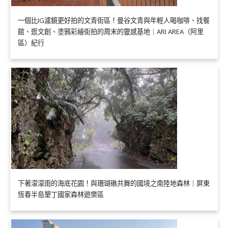
一個比IG濾鏡更好拍的文青街區！曼谷文青與年輕人喝咖啡、找餐
館、逛文創、塗鴉彩繪街拍的周末的靈感基地｜ARI AREA（阿里
區）紀行
下著濛濛雨的海底花園！與珊瑚礁共舞的國境之南陸地森林｜屏東
恆春半島墾丁國家森林遊樂區