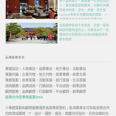
每一盒和菓子，都藏著一位想記住的
人！東京銀座甜點散策，沿著中央通
走進木村家、空也、虎屋、資生堂
Parlour等百年老舖與限定甜點，一
次匯集日本五百年的伴手禮文化
從狐狸神使到千本鳥居，走進一座由
願望堆疊而成的山｜京都自由行一定
要來的伏見稻荷大社與8個最值得停
留的風景
品牌服務項目
專題採訪｜人物專訪、品牌專訪、地方專訪、活動專訪
專題代編｜企業刊物、地方刊物、商業專欄、商業文案
專題策劃｜商業策展、活動策展、旅行策展、生活策展
諮詢服務｜品牌諮詢、行銷諮詢、平台諮詢、創業諮詢
顧問服務｜品牌顧問、行銷顧問、平台顧問、創業顧問
商業合作哲學與敘事DNA
※專題策劃和顧問服務僅供長期專案簽約；各項專案亦可與我長期合作
的跨領域團隊：IT、設計、攝影、廣告、媒體共同協作，另有信賴的社