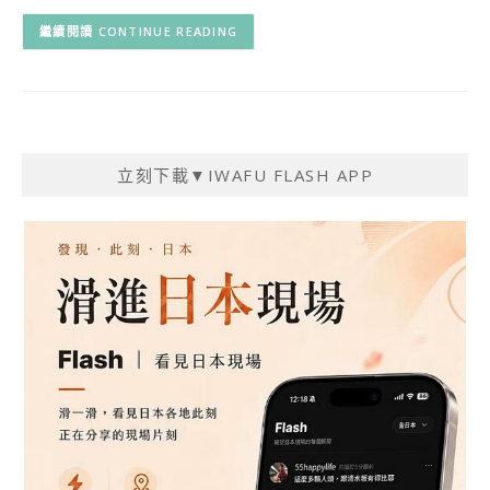
CONTINUE READING
立刻下載▼IWAFU FLASH APP