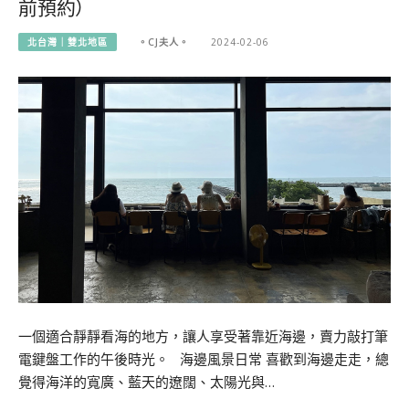
前預約）
北台灣｜雙北地區
。CJ夫人。
2024-02-06
一個適合靜靜看海的地方，讓人享受著靠近海邊，賣力敲打筆
電鍵盤工作的午後時光。 海邊風景日常 喜歡到海邊走走，總
覺得海洋的寬廣、藍天的遼闊、太陽光與…