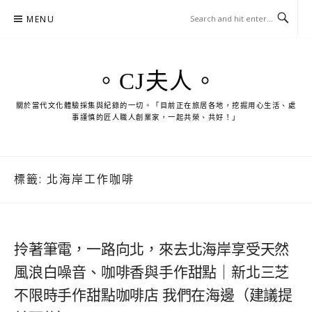
Skip
MENU
to
content
。CJ夫人。
關於當代文化體驗採集與紀錄的一切。「目前正在旅居各地，挖掘用心生活、處
事謹慎的匠人職人創業家，一起共榮、共好！」
標籤:
北海岸工作咖啡
拎著筆電，一路向北，來去北海岸享受天然
風浪白噪音、咖啡香與手作甜點｜新北三芝
不限時手作甜點咖啡店 我們在海邊（建議提