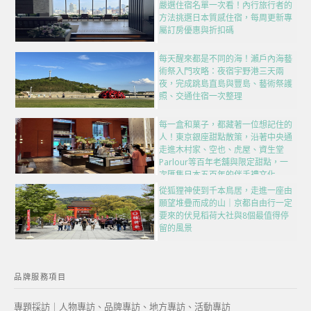
嚴選住宿名單一次看！內行旅行者的
方法挑選日本質感住宿，每周更新專
屬訂房優惠與折扣碼
每天醒來都是不同的海！瀨戶內海藝
術祭入門攻略：夜宿宇野港三天兩
夜，完成跳島直島與豐島、藝術祭護
照、交通住宿一次整理
每一盒和菓子，都藏著一位想記住的
人！東京銀座甜點散策，沿著中央通
走進木村家、空也、虎屋、資生堂
Parlour等百年老舖與限定甜點，一
次匯集日本五百年的伴手禮文化
從狐狸神使到千本鳥居，走進一座由
願望堆疊而成的山｜京都自由行一定
要來的伏見稻荷大社與8個最值得停
留的風景
品牌服務項目
專題採訪｜人物專訪、品牌專訪、地方專訪、活動專訪