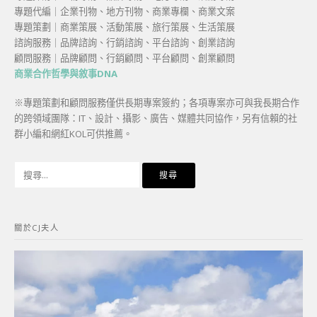
專題代編｜企業刊物、地方刊物、商業專欄、商業文案
專題策劃｜商業策展、活動策展、旅行策展、生活策展
諮詢服務｜品牌諮詢、行銷諮詢、平台諮詢、創業諮詢
顧問服務｜品牌顧問、行銷顧問、平台顧問、創業顧問
商業合作哲學與敘事DNA
※專題策劃和顧問服務僅供長期專案簽約；各項專案亦可與我長期合作
的跨領域團隊：IT、設計、攝影、廣告、媒體共同協作，另有信賴的社
群小編和網紅KOL可供推薦。
搜
尋
關
鍵
關於CJ夫人
字: