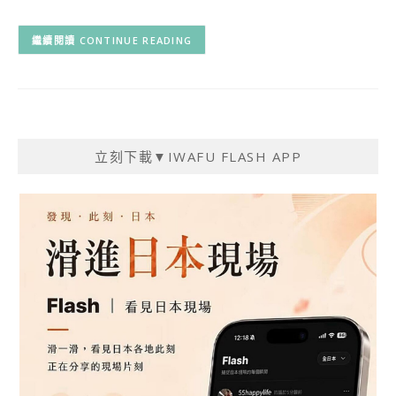
CONTINUE READING
立刻下載▼IWAFU FLASH APP