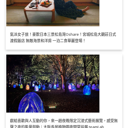
氣派女子旅！豪歎日本三景松島灣Oshare！宮城松島大觀莊日式
渡假飯店 無敵海景和洋房 一泊二食華麗登場！
獻給喜歡與人互動的你，來一趟夜晚限定沉浸式藝術展覽，感受無
聲之夜的能量鼓動｜大阪長居植物園夜間常設展 teamLab