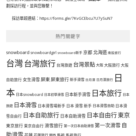
劃採訪行程，並與您聯繫！
採訪單超連結：
https://forms.gle/7KvGCEbcu7U7ySuN7
熱門關鍵字
北海道
snowboard
京都
snowboardgirl
snowboard新手
南投旅行
台灣
台灣旅行
台灣景點
台灣旅遊
大阪旅行
大阪
大阪
日
屏東
屏東旅行
女生滑雪
自助旅行
新手滑雪
日月潭旅行
日月潭
本
日本旅行
日本新手滑雪
日本snowboard
日本初學滑雪
日本
日本滑雪
日本滑雪場新手
日本 滑雪 新手
日本滑雪自助
日本滑
旅遊
日本自由行
日本自助旅行
東京
日本自助滑雪
雪自由行
自
第一次滑雪
滑雪旅行
東京旅行
東京自由行
第一次日本自助滑雪
助滑雪
花蓮
馬祖
花蓮旅行
馬祖旅行
關西