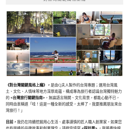
《對台灣關鍵風格上癮》
，
是由CJ夫人製作的台灣專題；運用台灣風
土、文化、人情味等地方深厚底蘊，構成專為旅行者認識台灣獨特魅力
的
<台灣旅行關鍵指南>
，無論語言隔閡、文化背景，都能心動不已，
同時由衷稱道「哇！這是一種全新的感受，太棒了，我要推薦朋友來台
灣旅行！」
目前，
我仍在持續挖掘用心生活、處事謹慎的匠人職人創業家，如果您
也有很棒的品牌故事和創業理念，請撥空填寫
<
採訪單
>
，我將盡快規