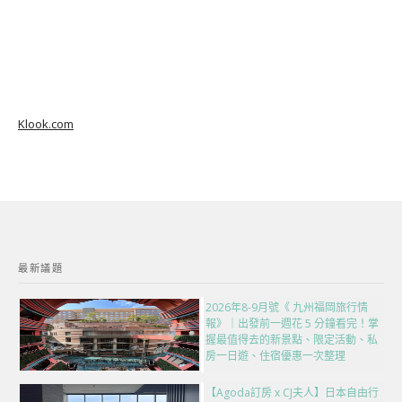
Klook.com
最新議題
2026年8-9月號《 九州福岡旅行情
報》｜出發前一週花 5 分鐘看完！掌
握最值得去的新景點、限定活動、私
房一日遊、住宿優惠一次整理
【Agoda訂房 x CJ夫人】日本自由行