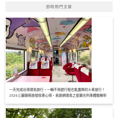
即時熱門文章
一天完成台灣環島旅行，一輛不用趕行程也能盡興的火車旅行！
2026三麗鷗萌旅號搭乘心得，易遊網環島之星觀光列車體驗解析