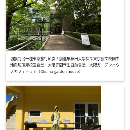
切換到另一種東京旅行節奏！前進早稻田大學探探東京藝文校園生
活與玻璃屋校園食堂｜大隈庭園學生自助食堂／大隈ガーデンハウ
スカフェテリア（Okuma garden house）