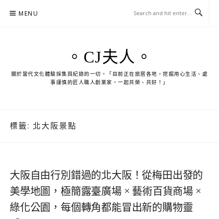
Skip
MENU
to
content
。CJ夫人。
關於當代文化體驗採集與紀錄的一切。「目前正在旅居各地，挖掘用心生活、處
事謹慎的匠人職人創業家，一起共榮、共好！」
標籤:
北大阪景點
大阪自由行別錯過的北大阪！從梅田出發的
美學地圖，極簡露臺廣場 × 藝術百貨商場 ×
綠化公園，每個轉角都能冒出新的購物靈