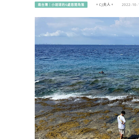
。CJ夫人。
2022-10-
南台灣｜小琉球的6處悠閒角落