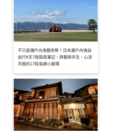
不只是瀨戶內海藝術祭！日本瀨戶內海自
由行8天7夜跳島筆記，與藝術共生、心流
共振的27段島嶼小劇場