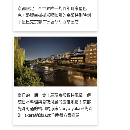
京都限定！全世界唯一的百年町家星巴
克，盤腿坐榻榻米喝咖啡的京都特別時刻
｜星巴克京都二寧坂ヤサカ茶屋店
夏日的一期一會！展現京都獨特風情、傳
統日本料理與夏夜河風的最佳地點！京都
先斗町通的鴨川納涼床Noryo-yuka與先斗
町Takara納涼床席位晚餐方案推薦