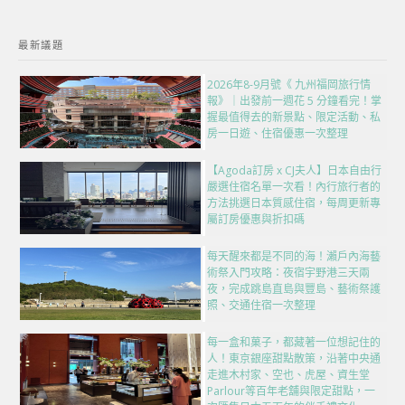
最新議題
2026年8-9月號《 九州福岡旅行情
報》｜出發前一週花 5 分鐘看完！掌
握最值得去的新景點、限定活動、私
房一日遊、住宿優惠一次整理
【Agoda訂房 x CJ夫人】日本自由行
嚴選住宿名單一次看！內行旅行者的
方法挑選日本質感住宿，每周更新專
屬訂房優惠與折扣碼
每天醒來都是不同的海！瀨戶內海藝
術祭入門攻略：夜宿宇野港三天兩
夜，完成跳島直島與豐島、藝術祭護
照、交通住宿一次整理
每一盒和菓子，都藏著一位想記住的
人！東京銀座甜點散策，沿著中央通
走進木村家、空也、虎屋、資生堂
Parlour等百年老舖與限定甜點，一