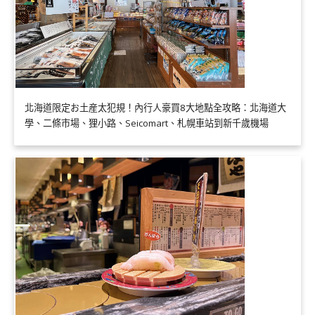
北海道限定お土産太犯規！內行人豪買8大地點全攻略：北海道大
學、二條市場、狸小路、Seicomart、札幌車站到新千歲機場