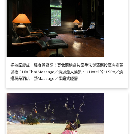
把按摩變成一種身體對話！泰北蘭納系按摩手法與清邁按摩店推薦
巡禮：Lila Thai Massage／清邁最大連鎖、U Hotel 的 U SPA／清
邁精品酒店、藝Massage／家庭式經營