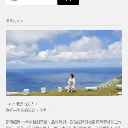
尋
關
鍵
關於CJ夫人
字:
Hello, 我是CJ夫人。
歡迎來到我的專題工作室。
從事超過15年的新創事業、品牌營銷、數位媒體與社群經營等相關工作