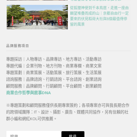
次匯集日本五百年的伴手禮文化
從狐狸神使到千本鳥居，走進一座由
願望堆疊而成的山｜京都自由行一定
要來的伏見稻荷大社與8個最值得停
留的風景
品牌服務項目
專題採訪｜人物專訪、品牌專訪、地方專訪、活動專訪
專題代編｜企業刊物、地方刊物、商業專欄、商業文案
專題策劃｜商業策展、活動策展、旅行策展、生活策展
諮詢服務｜品牌諮詢、行銷諮詢、平台諮詢、創業諮詢
顧問服務｜品牌顧問、行銷顧問、平台顧問、創業顧問
商業合作哲學與敘事DNA
※專題策劃和顧問服務僅供長期專案簽約；各項專案亦可與我長期合作
的跨領域團隊：IT、設計、攝影、廣告、媒體共同協作，另有信賴的社
群小編和網紅KOL可供推薦。
搜