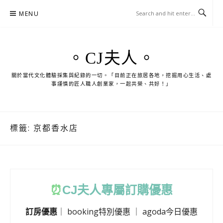
Skip
MENU
to
content
。CJ夫人。
關於當代文化體驗採集與紀錄的一切。「目前正在旅居各地，挖掘用心生活、處
事謹慎的匠人職人創業家，一起共榮、共好！」
標籤:
京都香水店
⏰
CJ
夫人專屬訂購優惠
訂房優惠
｜
booking特別優惠
｜
agoda今日優惠