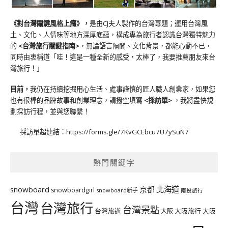
《對台灣關鍵風格上癮》
，
是由CJ夫人製作的台灣專題；運用台灣風
土、文化、人情味等地方深厚底蘊，構成專為旅行者認識台灣獨特魅力
的
<台灣旅行關鍵指南>
，無論語言隔閡、文化背景，都能心動不已，
同時由衷稱道「哇！這是一種全新的感受，太棒了，我要推薦朋友來台
灣旅行！」
目前，
我仍在持續挖掘用心生活、處事謹慎的匠人職人創業家，如果您
也有很棒的品牌故事和創業理念，請撥空填寫
<
採訪單
>
，我將盡快規
劃採訪行程，並與您聯繫！
採訪單超連結：
https://forms.gle/7KvGCEbcu7U7ySuN7
熱門關鍵字
北海道
snowboard
京都
snowboardgirl
snowboard新手
南投旅行
台灣
台灣旅行
台灣景點
台灣旅遊
大阪旅行
大阪
大阪