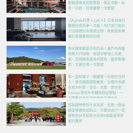
握最值得去的新景點、限定活動、私
房一日遊、住宿優惠一次整理
【Agoda訂房 x CJ夫人】日本自由行
嚴選住宿名單一次看！內行旅行者的
方法挑選日本質感住宿，每周更新專
屬訂房優惠與折扣碼
每天醒來都是不同的海！瀨戶內海藝
術祭入門攻略：夜宿宇野港三天兩
夜，完成跳島直島與豐島、藝術祭護
照、交通住宿一次整理
每一盒和菓子，都藏著一位想記住的
人！東京銀座甜點散策，沿著中央通
走進木村家、空也、虎屋、資生堂
Parlour等百年老舖與限定甜點，一
次匯集日本五百年的伴手禮文化
從狐狸神使到千本鳥居，走進一座由
願望堆疊而成的山｜京都自由行一定
要來的伏見稻荷大社與8個最值得停
留的風景