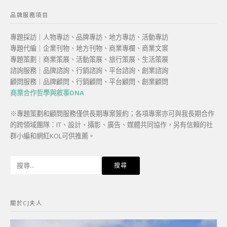
品牌服務項目
專題採訪｜人物專訪、品牌專訪、地方專訪、活動專訪
專題代編｜企業刊物、地方刊物、商業專欄、商業文案
專題策劃｜商業策展、活動策展、旅行策展、生活策展
諮詢服務｜品牌諮詢、行銷諮詢、平台諮詢、創業諮詢
顧問服務｜品牌顧問、行銷顧問、平台顧問、創業顧問
商業合作哲學與敘事DNA
※專題策劃和顧問服務僅供長期專案簽約；各項專案亦可與我長期合作
的跨領域團隊：IT、設計、攝影、廣告、媒體共同協作，另有信賴的社
群小編和網紅KOL可供推薦。
搜
尋
關
鍵
關於CJ夫人
字: