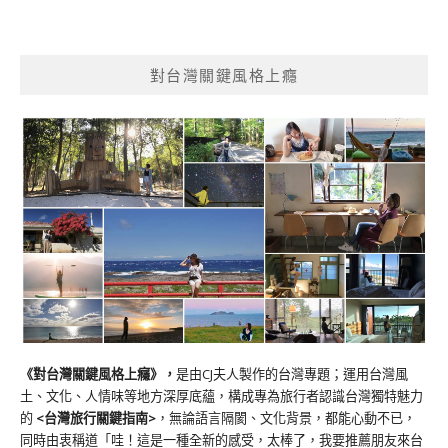
對台灣關鍵風格上癮
《對台灣關鍵風格上癮》
，
是由CJ夫人製作的台灣專題；運用台灣風
土、文化、人情味等地方深厚底蘊，構成專為旅行者認識台灣獨特魅力
的
<台灣旅行關鍵指南>
，無論語言隔閡、文化背景，都能心動不已，
同時由衷稱道「哇！這是一種全新的感受，太棒了，我要推薦朋友來台