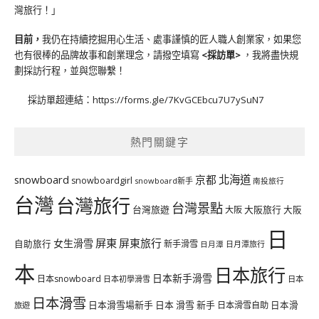
灣旅行！」
目前，
我仍在持續挖掘用心生活、處事謹慎的匠人職人創業家，如果您
也有很棒的品牌故事和創業理念，請撥空填寫
<
採訪單
>
，我將盡快規
劃採訪行程，並與您聯繫！
採訪單超連結：
https://forms.gle/7KvGCEbcu7U7ySuN7
熱門關鍵字
北海道
snowboard
京都
snowboardgirl
snowboard新手
南投旅行
台灣
台灣旅行
台灣景點
台灣旅遊
大阪旅行
大阪
大阪
日
屏東
屏東旅行
女生滑雪
自助旅行
新手滑雪
日月潭旅行
日月潭
本
日本旅行
日本新手滑雪
日本snowboard
日本初學滑雪
日本
日本滑雪
日本滑雪場新手
日本 滑雪 新手
日本滑雪自助
日本滑
旅遊