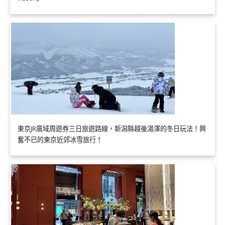
東京JR廣域周遊券三日旅遊路線，新潟縣越後湯澤的冬日玩法！興
奮不已的東京近郊冰雪旅行！