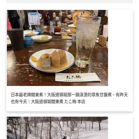
日本最老牌關東煮！大阪道頓堀那一鍋滾燙的章魚甘露煮，有昨天
也有今天｜大阪道頓堀關東煮 たこ梅 本店