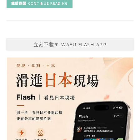
CONTINUE READING
立刻下載▼IWAFU FLASH APP