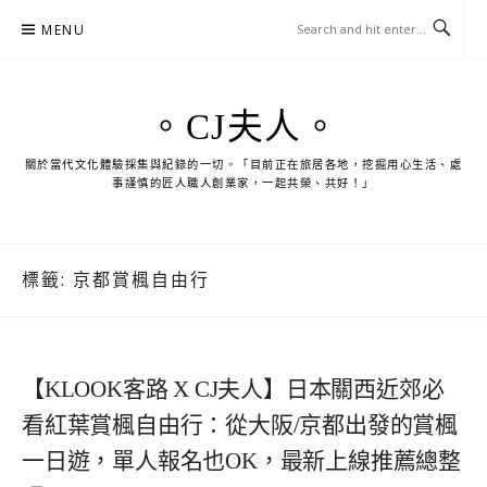
Skip
MENU
to
content
。CJ夫人。
關於當代文化體驗採集與紀錄的一切。「目前正在旅居各地，挖掘用心生活、處
事謹慎的匠人職人創業家，一起共榮、共好！」
標籤:
京都賞楓自由行
【KLOOK客路 X CJ夫人】日本關西近郊必
看紅葉賞楓自由行：從大阪/京都出發的賞楓
一日遊，單人報名也OK，最新上線推薦總整