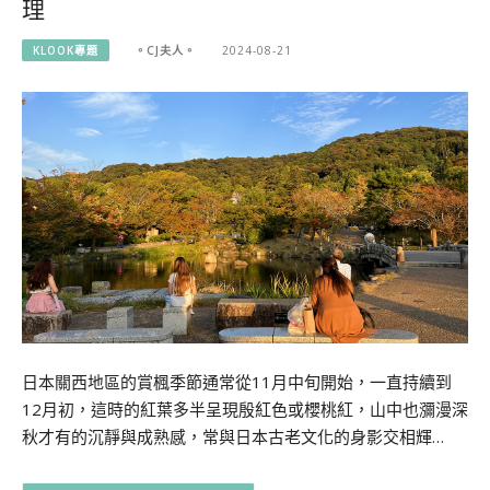
理
KLOOK專題
。CJ夫人。
2024-08-21
日本關西地區的賞楓季節通常從11月中旬開始，一直持續到
12月初，這時的紅葉多半呈現殷紅色或櫻桃紅，山中也瀰漫深
秋才有的沉靜與成熟感，常與日本古老文化的身影交相輝…