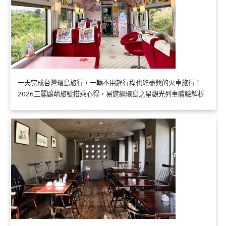
一天完成台灣環島旅行，一輛不用趕行程也能盡興的火車旅行！
2026三麗鷗萌旅號搭乘心得，易遊網環島之星觀光列車體驗解析