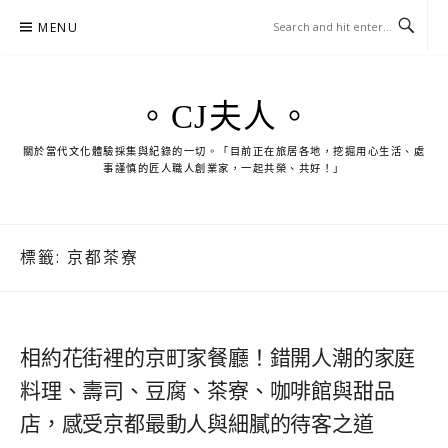
Skip
MENU
to
content
。CJ夫人。
關於當代文化體驗採集與紀錄的一切。「目前正在旅居各地，挖掘用心生活、處
事謹慎的匠人職人創業家，一起共榮、共好！」
標籤:
京都茶寮
相約花街裡的京町家餐廳！錯開人潮的家庭
料理、壽司、豆腐、茶寮、咖啡館與甜品
店，感受京都最動人與細膩的待客之道