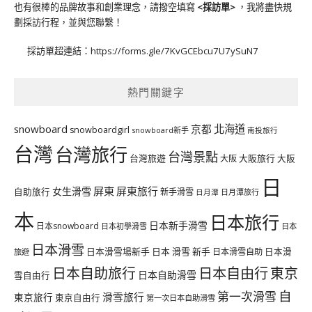
也有很棒的品牌故事和創業理念，請撥空填寫
<
採訪單
>
，我將盡快規
劃採訪行程，並與您聯繫！
採訪單超連結：
https://forms.gle/7KvGCEbcu7U7ySuN7
熱門關鍵字
北海道
snowboard
京都
snowboardgirl
snowboard新手
南投旅行
台灣
台灣旅行
台灣景點
台灣旅遊
大阪旅行
大阪
大阪
日
屏東
屏東旅行
女生滑雪
自助旅行
新手滑雪
日月潭旅行
日月潭
本
日本旅行
日本新手滑雪
日本snowboard
日本初學滑雪
日本
日本滑雪
日本滑雪場新手
日本 滑雪 新手
日本滑雪自助
日本滑
旅遊
日本自由行
日本自助旅行
東京
日本自助滑雪
雪自由行
自
第一次滑雪
滑雪旅行
東京旅行
東京自由行
第一次日本自助滑雪