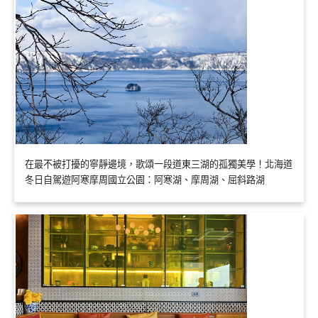
在最不被打擾的寧靜邊境，歌頌一段道東三湖的孤獨美學！北海道
冬日自駕遊阿寒摩周國立公園：阿寒湖、摩周湖、屈斜路湖