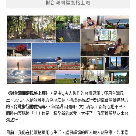
對台灣關鍵風格上癮
《對台灣關鍵風格上癮》
，
是由CJ夫人製作的台灣專題；運用台灣風
土、文化、人情味等地方深厚底蘊，構成專為旅行者認識台灣獨特魅力
的
<台灣旅行關鍵指南>
，無論語言隔閡、文化背景，都能心動不已，
同時由衷稱道「哇！這是一種全新的感受，太棒了，我要推薦朋友來台
灣旅行！」
目前，
我仍在持續挖掘用心生活、處事謹慎的匠人職人創業家，如果您