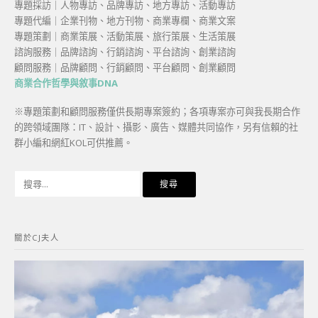
專題採訪｜人物專訪、品牌專訪、地方專訪、活動專訪
專題代編｜企業刊物、地方刊物、商業專欄、商業文案
專題策劃｜商業策展、活動策展、旅行策展、生活策展
諮詢服務｜品牌諮詢、行銷諮詢、平台諮詢、創業諮詢
顧問服務｜品牌顧問、行銷顧問、平台顧問、創業顧問
商業合作哲學與敘事DNA
※專題策劃和顧問服務僅供長期專案簽約；各項專案亦可與我長期合作
的跨領域團隊：IT、設計、攝影、廣告、媒體共同協作，另有信賴的社
群小編和網紅KOL可供推薦。
搜
尋
關
鍵
關於CJ夫人
字: