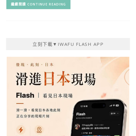
CONTINUE READING
立刻下載▼IWAFU FLASH APP