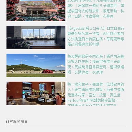
2026年8-9月號《 九州福岡旅行情
報》｜出發前一週花 5 分鐘看完！掌
握最值得去的新景點、限定活動、私
房一日遊、住宿優惠一次整理
【Agoda訂房 x CJ夫人】日本自由行
嚴選住宿名單一次看！內行旅行者的
方法挑選日本質感住宿，每周更新專
屬訂房優惠與折扣碼
每天醒來都是不同的海！瀨戶內海藝
術祭入門攻略：夜宿宇野港三天兩
夜，完成跳島直島與豐島、藝術祭護
照、交通住宿一次整理
每一盒和菓子，都藏著一位想記住的
人！東京銀座甜點散策，沿著中央通
走進木村家、空也、虎屋、資生堂
Parlour等百年老舖與限定甜點，一
次匯集日本五百年的伴手禮文化
品牌服務項目