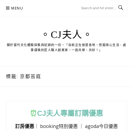
Skip
MENU
to
content
。CJ夫人。
關於當代文化體驗採集與紀錄的一切。「目前正在旅居各地，挖掘用心生活、處
事謹慎的匠人職人創業家，一起共榮、共好！」
標籤:
京都苔庭
⏰
CJ
夫人專屬訂購優惠
訂房優惠
｜
booking特別優惠
｜
agoda今日優惠