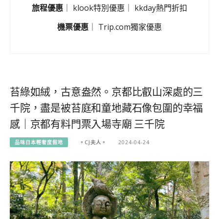
旅程優惠
｜
klook特別優惠
｜
kkday熱門折扣
機票優惠
｜
Trip.com獨家優惠
苔綠如絨，古意盎然。京都比叡山深處的三
千院，盡是被苔庭和童地藏石像包圍的幸福
感｜京都有料門票入場寺廟 三千院
品味日本輕奢度假地
。CJ夫人。
2024-04-24