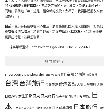
土、文化、人情味等地方深厚底蘊，構成專為旅行者認識台灣獨特魅力
的
<台灣旅行關鍵指南>
，無論語言隔閡、文化背景，都能心動不已，
同時由衷稱道「哇！這是一種全新的感受，太棒了，我要推薦朋友來台
灣旅行！」
目前，
我仍在持續挖掘用心生活、處事謹慎的匠人職人創業家，如果您
也有很棒的品牌故事和創業理念，請撥空填寫
<
採訪單
>
，我將盡快規
劃採訪行程，並與您聯繫！
採訪單超連結：
https://forms.gle/7KvGCEbcu7U7ySuN7
熱門關鍵字
北海道
snowboard
京都
snowboardgirl
snowboard新手
南投旅行
台灣
台灣旅行
台灣景點
台灣旅遊
大阪旅行
大阪
大阪
日
屏東
屏東旅行
女生滑雪
自助旅行
新手滑雪
日月潭旅行
日月潭
本
日本旅行
日本新手滑雪
日本snowboard
日本初學滑雪
日本