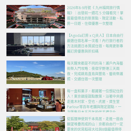
2026年8-9月號《 九州福岡旅行情
報》｜出發前一週花 5 分鐘看完！掌
握最值得去的新景點、限定活動、私
房一日遊、住宿優惠一次整理
【Agoda訂房 x CJ夫人】日本自由行
嚴選住宿名單一次看！內行旅行者的
方法挑選日本質感住宿，每周更新專
屬訂房優惠與折扣碼
每天醒來都是不同的海！瀨戶內海藝
術祭入門攻略：夜宿宇野港三天兩
夜，完成跳島直島與豐島、藝術祭護
照、交通住宿一次整理
每一盒和菓子，都藏著一位想記住的
人！東京銀座甜點散策，沿著中央通
走進木村家、空也、虎屋、資生堂
Parlour等百年老舖與限定甜點，一
次匯集日本五百年的伴手禮文化
從狐狸神使到千本鳥居，走進一座由
願望堆疊而成的山｜京都自由行一定
要來的伏見稻荷大社與8個最值得停