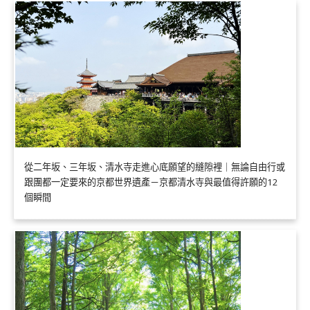
從二年坂、三年坂、清水寺走進心底願望的縫隙裡｜無論自由行或
跟團都一定要來的京都世界遺產－京都清水寺與最值得許願的12
個瞬間