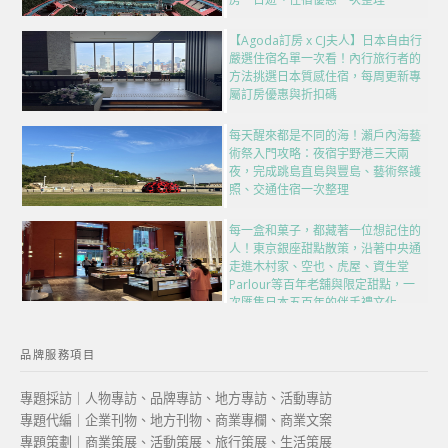
【Agoda訂房 x CJ夫人】日本自由行
嚴選住宿名單一次看！內行旅行者的
方法挑選日本質感住宿，每周更新專
屬訂房優惠與折扣碼
每天醒來都是不同的海！瀨戶內海藝
術祭入門攻略：夜宿宇野港三天兩
夜，完成跳島直島與豐島、藝術祭護
照、交通住宿一次整理
每一盒和菓子，都藏著一位想記住的
人！東京銀座甜點散策，沿著中央通
走進木村家、空也、虎屋、資生堂
Parlour等百年老舖與限定甜點，一
次匯集日本五百年的伴手禮文化
品牌服務項目
專題採訪｜人物專訪、品牌專訪、地方專訪、活動專訪
專題代編｜企業刊物、地方刊物、商業專欄、商業文案
專題策劃｜商業策展、活動策展、旅行策展、生活策展