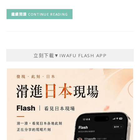
CONTINUE READING
立刻下載▼IWAFU FLASH APP