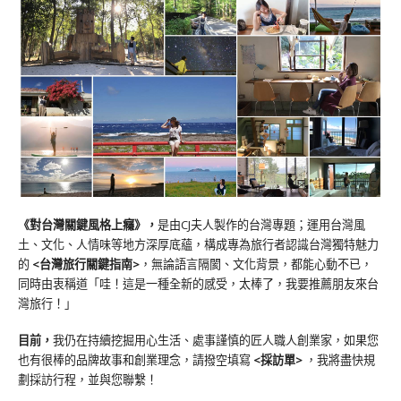
《對台灣關鍵風格上癮》
，
是由CJ夫人製作的台灣專題；運用台灣風
土、文化、人情味等地方深厚底蘊，構成專為旅行者認識台灣獨特魅力
的
<台灣旅行關鍵指南>
，無論語言隔閡、文化背景，都能心動不已，
同時由衷稱道「哇！這是一種全新的感受，太棒了，我要推薦朋友來台
灣旅行！」
目前，
我仍在持續挖掘用心生活、處事謹慎的匠人職人創業家，如果您
也有很棒的品牌故事和創業理念，請撥空填寫
<
採訪單
>
，我將盡快規
劃採訪行程，並與您聯繫！