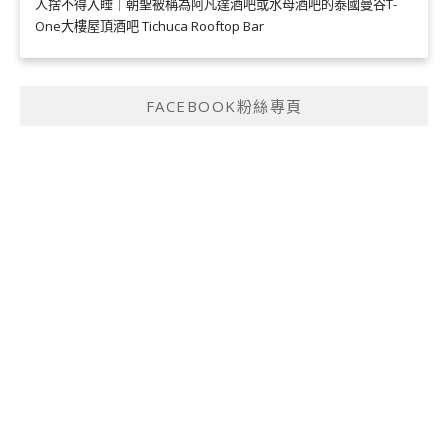
人捨不得入睡｜朝聖被稱為阿凡達酒吧或水母酒吧的泰國曼谷T-
One大樓屋頂酒吧 Tichuca Rooftop Bar
FACEBOOK粉絲專頁