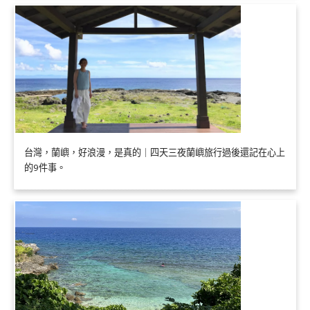
台灣，蘭嶼，好浪漫，是真的｜四天三夜蘭嶼旅行過後還記在心上
的9件事。