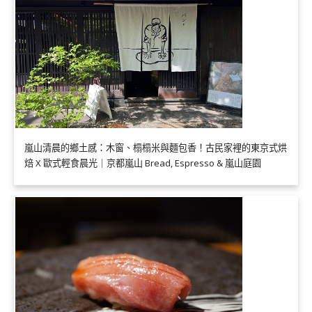
嵐山清晨的鄉土感：木窗、榻榻米與麵包香！古民家裡的東京式烘
焙 X 歐式輕食晨光｜京都嵐山 Bread, Espresso & 嵐山庭園