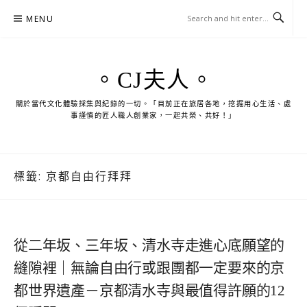
Skip
MENU
to
content
。CJ夫人。
關於當代文化體驗採集與紀錄的一切。「目前正在旅居各地，挖掘用心生活、處
事謹慎的匠人職人創業家，一起共榮、共好！」
標籤:
京都自由行拜拜
從二年坂、三年坂、清水寺走進心底願望的
縫隙裡｜無論自由行或跟團都一定要來的京
都世界遺產－京都清水寺與最值得許願的12