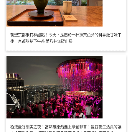
朝聖京都米其林甜點！今天，是屬於一杯抹茶芭菲的料亭級甘味午
後｜京都甜點下午茶 菊乃井無碍山房
極致曼谷網美之夜！當熱帶原始遇上摩登都會！曼谷夜生活真的讓