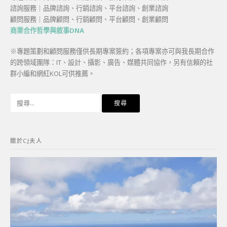
諮詢服務｜品牌諮詢、行銷諮詢、平台諮詢、創業諮詢
顧問服務｜品牌顧問、行銷顧問、平台顧問、創業顧問
商業合作哲學與敘事DNA
※專題策劃和顧問服務僅供長期專案簽約；各項專案亦可與我長期合作
的跨領域團隊：IT、設計、攝影、廣告、媒體共同協作，另有信賴的社
群小編和網紅KOL可供推薦。
搜
尋
關
鍵
關於CJ夫人
字: