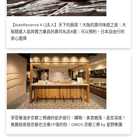
【AutoReserve X CJ夫人】天下的廚房！大阪的壽司味道之旅｜大
阪精選人氣與實力兼具的壽司名店8選｜可以預約，日本自由行的
安心選擇
享受著漫步京都三條通的徒步旅行、購物、美食散策，直至深夜！
推薦給夜宿京都也注重CP值的你｜OMO5 京都三條 by 星野集團