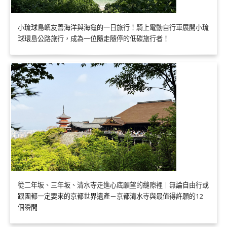
小琉球島嶼友善海洋與海龜的一日旅行！騎上電動自行車展開小琉
球環島公路旅行，成為一位隨走隨停的低碳旅行者！
從二年坂、三年坂、清水寺走進心底願望的縫隙裡｜無論自由行或
跟團都一定要來的京都世界遺產－京都清水寺與最值得許願的12
個瞬間