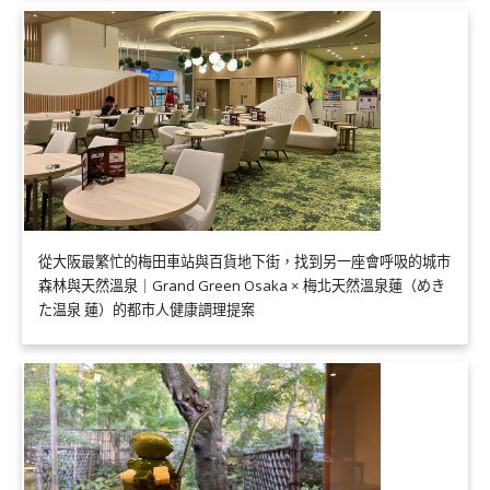
從大阪最繁忙的梅田車站與百貨地下街，找到另一座會呼吸的城市
森林與天然溫泉｜Grand Green Osaka × 梅北天然溫泉蓮（めき
た温泉 蓮）的都市人健康調理提案