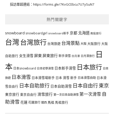
採訪單超連結：
https://forms.gle/7KvGCEbcu7U7ySuN7
熱門關鍵字
北海道
snowboard
京都
snowboardgirl
snowboard新手
南投旅行
台灣
台灣旅行
台灣景點
台灣旅遊
大阪旅行
大阪
大阪
日
屏東
屏東旅行
女生滑雪
自助旅行
新手滑雪
日月潭旅行
日月潭
本
日本旅行
日本新手滑雪
日本snowboard
日本初學滑雪
日本
日本滑雪
日本滑雪場新手
日本 滑雪 新手
日本滑雪自助
日本滑
旅遊
日本自由行
日本自助旅行
東京
日本自助滑雪
雪自由行
自
第一次滑雪
滑雪旅行
東京旅行
東京自由行
第一次日本自助滑雪
助滑雪
花蓮
馬祖
花蓮旅行
馬祖旅行
關西