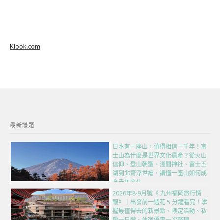
Klook.com
最新議題
日本有一座山，值得相信一千年！富
士山為什麼是世界文化遺產？從火山
信仰、登山朝聖、淺間神社、富士五
湖到北齋浮世繪，讀懂一座山如何成
為千年文化
2026年8-9月號《 九州福岡旅行情
報》｜出發前一週花 5 分鐘看完！掌
握最值得去的新景點、限定活動、私
房一日遊、住宿優惠一次整理