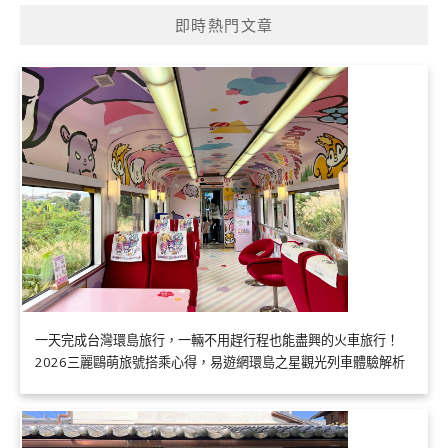
即時熱門文章
一天完成台灣環島旅行，一輛不用趕行程也能盡興的火車旅行！
2026三麗鷗萌旅號搭乘心得，易遊網環島之星觀光列車體驗解析