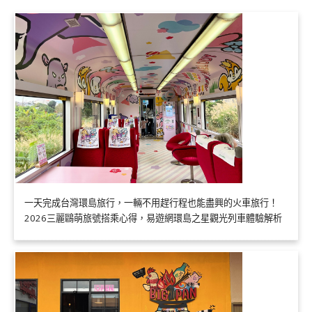
一天完成台灣環島旅行，一輛不用趕行程也能盡興的火車旅行！
2026三麗鷗萌旅號搭乘心得，易遊網環島之星觀光列車體驗解析