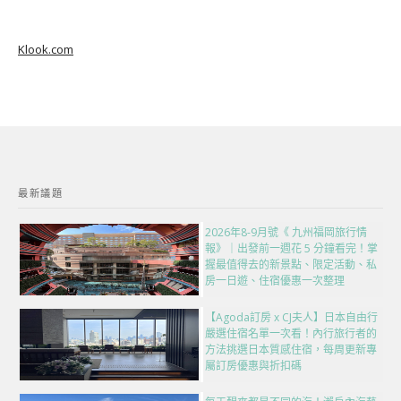
Klook.com
最新議題
2026年8-9月號《 九州福岡旅行情
報》｜出發前一週花 5 分鐘看完！掌
握最值得去的新景點、限定活動、私
房一日遊、住宿優惠一次整理
【Agoda訂房 x CJ夫人】日本自由行
嚴選住宿名單一次看！內行旅行者的
方法挑選日本質感住宿，每周更新專
屬訂房優惠與折扣碼