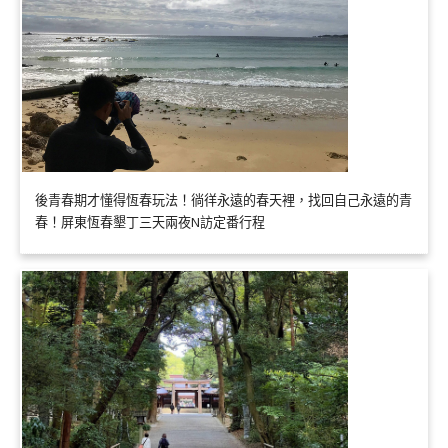
後青春期才懂得恆春玩法！徜徉永遠的春天裡，找回自己永遠的青
春！屏東恆春墾丁三天兩夜N訪定番行程