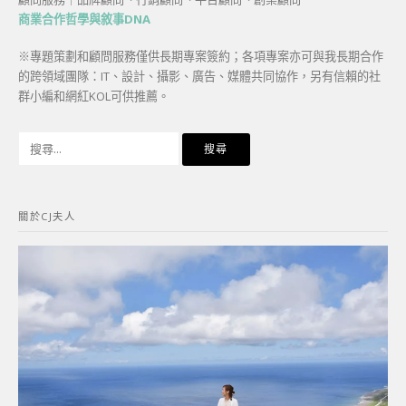
商業合作哲學與敘事DNA
※專題策劃和顧問服務僅供長期專案簽約；各項專案亦可與我長期合作
的跨領域團隊：IT、設計、攝影、廣告、媒體共同協作，另有信賴的社
群小編和網紅KOL可供推薦。
搜
尋
關
鍵
關於CJ夫人
字: