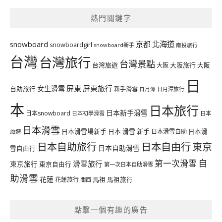
熱門關鍵字
北海道
snowboard
京都
snowboardgirl
snowboard新手
南投旅行
台灣
台灣旅行
台灣景點
台灣旅遊
大阪旅行
大阪
大阪
日
屏東
屏東旅行
女生滑雪
自助旅行
新手滑雪
日月潭旅行
日月潭
本
日本旅行
日本新手滑雪
日本snowboard
日本初學滑雪
日本
日本滑雪
日本滑雪場新手
日本 滑雪 新手
日本滑雪自助
日本滑
旅遊
日本自由行
日本自助旅行
東京
日本自助滑雪
雪自由行
自
第一次滑雪
滑雪旅行
東京旅行
東京自由行
第一次日本自助滑雪
助滑雪
花蓮
馬祖
花蓮旅行
馬祖旅行
關西
點擊一個有趣的廣告