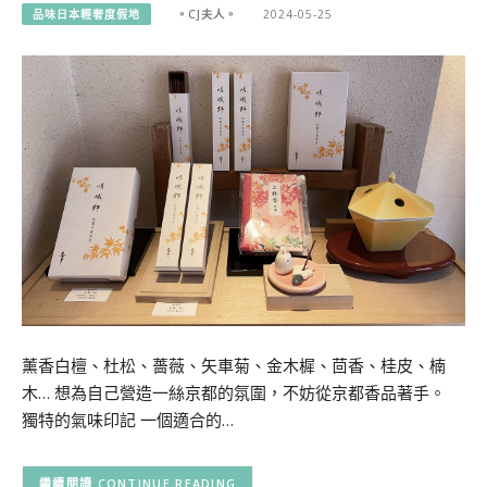
品味日本輕奢度假地
。CJ夫人。
2024-05-25
薰香白檀、杜松、薔薇、矢車菊、金木樨、茴香、桂皮、楠
木… 想為自己營造一絲京都的氛圍，不妨從京都香品著手。
獨特的氣味印記 一個適合的…
CONTINUE READING