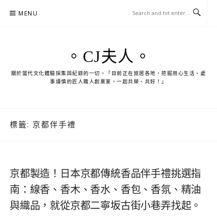
Skip
MENU
to
content
。CJ夫人。
關於當代文化體驗採集與紀錄的一切。「目前正在旅居各地，挖掘用心生活、處
事謹慎的匠人職人創業家，一起共榮、共好！」
標籤:
京都伴手禮
京都製造！日本京都傳統香品伴手禮挑選指
南：線香、香木、香水、香包、香氛、精油
與織品，就從京都二寧坂古街小巷弄找起。