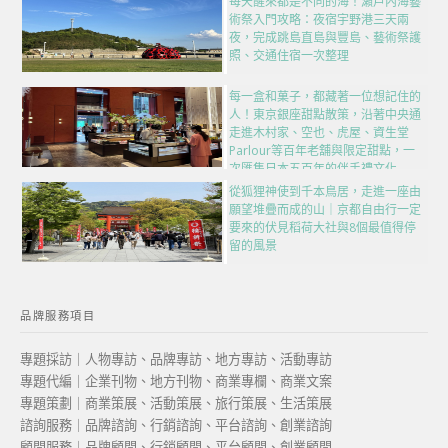
每天醒來都是不同的海！瀨戶內海藝
術祭入門攻略：夜宿宇野港三天兩
夜，完成跳島直島與豐島、藝術祭護
照、交通住宿一次整理
每一盒和菓子，都藏著一位想記住的
人！東京銀座甜點散策，沿著中央通
走進木村家、空也、虎屋、資生堂
Parlour等百年老舖與限定甜點，一
次匯集日本五百年的伴手禮文化
從狐狸神使到千本鳥居，走進一座由
願望堆疊而成的山｜京都自由行一定
要來的伏見稻荷大社與8個最值得停
留的風景
品牌服務項目
專題採訪｜人物專訪、品牌專訪、地方專訪、活動專訪
專題代編｜企業刊物、地方刊物、商業專欄、商業文案
專題策劃｜商業策展、活動策展、旅行策展、生活策展
諮詢服務｜品牌諮詢、行銷諮詢、平台諮詢、創業諮詢
顧問服務｜品牌顧問、行銷顧問、平台顧問、創業顧問