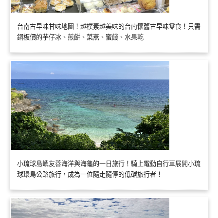
台南古早味甘味地圖！越樸素越美味的台南懷舊古早味零食！只需
銅板價的芋仔冰、煎餅、菜燕、蜜餞、水果乾
小琉球島嶼友善海洋與海龜的一日旅行！騎上電動自行車展開小琉
球環島公路旅行，成為一位隨走隨停的低碳旅行者！