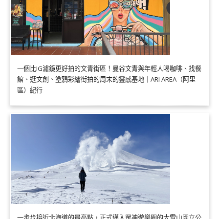
一個比IG濾鏡更好拍的文青街區！曼谷文青與年輕人喝咖啡、找餐
館、逛文創、塗鴉彩繪街拍的周末的靈感基地｜ARI AREA（阿里
區）紀行
一步步接近北海道的最高點，正式邁入眾神遊樂園的大雪山國立公