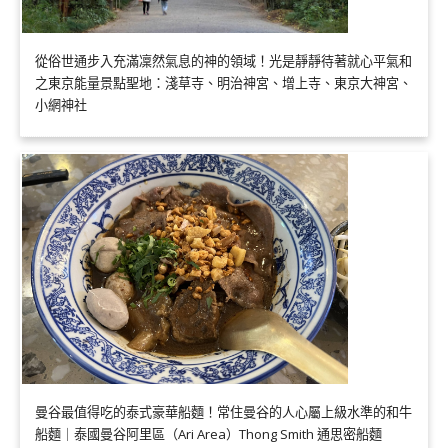
從俗世通步入充滿凜然氣息的神的領域！光是靜靜待著就心平氣和
之東京能量景點聖地：淺草寺、明治神宮、增上寺、東京大神宮、
小網神社
曼谷最值得吃的泰式豪華船麵！常住曼谷的人心屬上級水準的和牛
船麵｜泰國曼谷阿里區（Ari Area）Thong Smith 通思密船麵