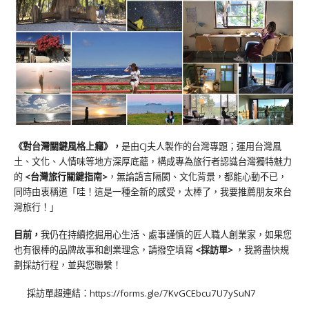
《對台灣關鍵風格上癮》
，
是由CJ夫人製作的台灣專題；運用台灣風
土、文化、人情味等地方深厚底蘊，構成專為旅行者認識台灣獨特魅力
的
<台灣旅行關鍵指南>
，無論語言隔閡、文化背景，都能心動不已，
同時由衷稱道「哇！這是一種全新的感受，太棒了，我要推薦朋友來台
灣旅行！」
目前，
我仍在持續挖掘用心生活、處事謹慎的匠人職人創業家，如果您
也有很棒的品牌故事和創業理念，請撥空填寫
<
採訪單
>
，我將盡快規
劃採訪行程，並與您聯繫！
採訪單超連結：
https://forms.gle/7KvGCEbcu7U7ySuN7