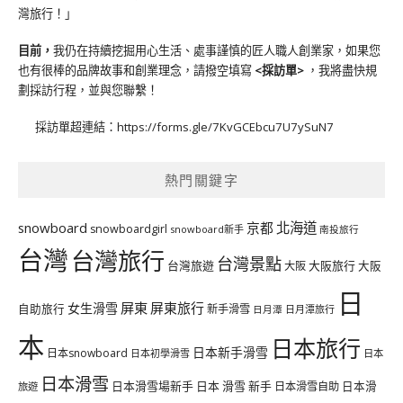
灣旅行！」
目前，
我仍在持續挖掘用心生活、處事謹慎的匠人職人創業家，如果您
也有很棒的品牌故事和創業理念，請撥空填寫
<
採訪單
>
，我將盡快規
劃採訪行程，並與您聯繫！
採訪單超連結：
https://forms.gle/7KvGCEbcu7U7ySuN7
熱門關鍵字
北海道
snowboard
京都
snowboardgirl
snowboard新手
南投旅行
台灣
台灣旅行
台灣景點
台灣旅遊
大阪旅行
大阪
大阪
日
屏東
屏東旅行
女生滑雪
自助旅行
新手滑雪
日月潭旅行
日月潭
本
日本旅行
日本新手滑雪
日本snowboard
日本初學滑雪
日本
日本滑雪
日本滑雪場新手
日本 滑雪 新手
日本滑雪自助
日本滑
旅遊