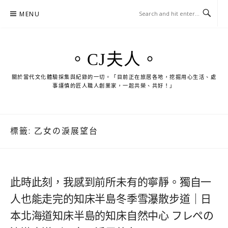
Skip
MENU
to
content
。CJ夫人。
關於當代文化體驗採集與紀錄的一切。「目前正在旅居各地，挖掘用心生活、處
事謹慎的匠人職人創業家，一起共榮、共好！」
標籤:
乙女の淚展望台
此時此刻，我感到前所未有的寧靜。獨自一
人也能走完的知床半島冬季雪瀑散步道｜日
本北海道知床半島的知床自然中心 フレペの