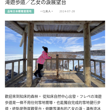
滝遊歩道／乙女の淚展望台
品味日本輕奢度假地
。CJ夫人。
2024-07-28
歡迎來到知床的森林。 從知床自然中心出發，フレペの滝遊
歩道是一條不用任何雪地嚮導，也能獨自完成的雪地健行步
道，終點是懸崖觀景台，俯瞰雪瀑布的乙女の淚、滿佈流冰