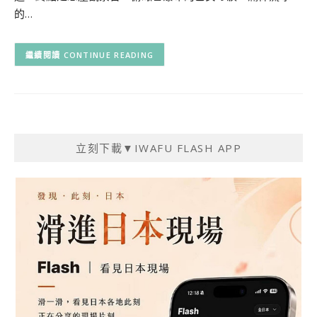
的…
CONTINUE READING
立刻下載▼IWAFU FLASH APP