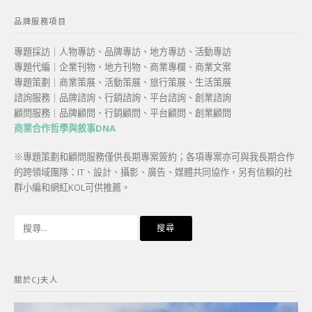
品牌服務項目
專題採訪｜人物專訪、品牌專訪、地方專訪、活動專訪
專題代編｜企業刊物、地方刊物、商業專欄、商業文案
專題策劃｜商業策展、活動策展、旅行策展、生活策展
諮詢服務｜品牌諮詢、行銷諮詢、平台諮詢、創業諮詢
顧問服務｜品牌顧問、行銷顧問、平台顧問、創業顧問
商業合作哲學與敘事DNA
※專題策劃和顧問服務僅供長期專案簽約；各項專案亦可與我長期合作
的跨領域團隊：IT、設計、攝影、廣告、媒體共同協作，另有信賴的社
群小編和網紅KOL可供推薦。
搜
尋
關
鍵
關於CJ夫人
字: