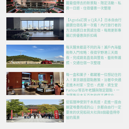
握最值得去的新景點、限定活動、私
房一日遊、住宿優惠一次整理
【Agoda訂房 x CJ夫人】日本自由行
嚴選住宿名單一次看！內行旅行者的
方法挑選日本質感住宿，每周更新專
屬訂房優惠與折扣碼
每天醒來都是不同的海！瀨戶內海藝
術祭入門攻略：夜宿宇野港三天兩
夜，完成跳島直島與豐島、藝術祭護
照、交通住宿一次整理
每一盒和菓子，都藏著一位想記住的
人！東京銀座甜點散策，沿著中央通
走進木村家、空也、虎屋、資生堂
Parlour等百年老舖與限定甜點，一
次匯集日本五百年的伴手禮文化
從狐狸神使到千本鳥居，走進一座由
願望堆疊而成的山｜京都自由行一定
要來的伏見稻荷大社與8個最值得停
留的風景