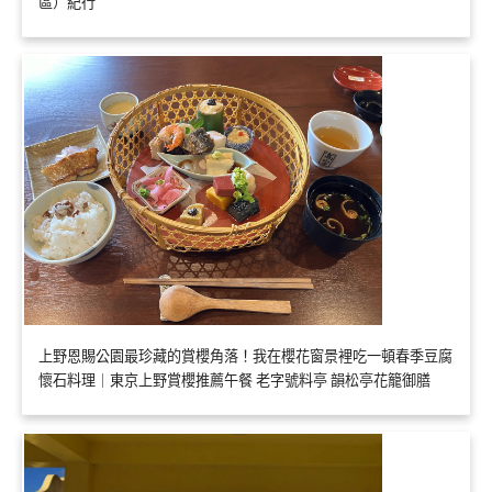
區）紀行
上野恩賜公園最珍藏的賞櫻角落！我在櫻花窗景裡吃一頓春季豆腐
懷石料理｜東京上野賞櫻推薦午餐 老字號料亭 韻松亭花籠御膳