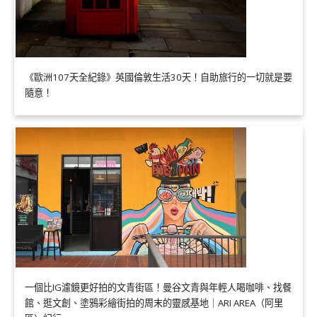
《歐洲107天全紀錄》英國倫敦生活30天！自助旅行的一切就是要
隨意！
一個比IG濾鏡更好拍的文青街區！曼谷文青與年輕人喝咖啡、找餐
館、逛文創、塗鴉彩繪街拍的周末的靈感基地｜ARI AREA（阿里