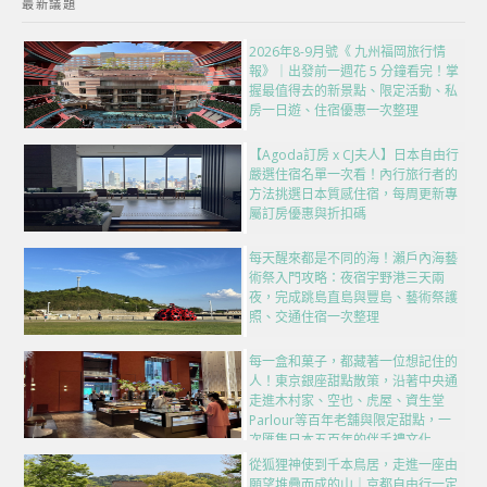
最新議題
2026年8-9月號《 九州福岡旅行情
報》｜出發前一週花 5 分鐘看完！掌
握最值得去的新景點、限定活動、私
房一日遊、住宿優惠一次整理
【Agoda訂房 x CJ夫人】日本自由行
嚴選住宿名單一次看！內行旅行者的
方法挑選日本質感住宿，每周更新專
屬訂房優惠與折扣碼
每天醒來都是不同的海！瀨戶內海藝
術祭入門攻略：夜宿宇野港三天兩
夜，完成跳島直島與豐島、藝術祭護
照、交通住宿一次整理
每一盒和菓子，都藏著一位想記住的
人！東京銀座甜點散策，沿著中央通
走進木村家、空也、虎屋、資生堂
Parlour等百年老舖與限定甜點，一
次匯集日本五百年的伴手禮文化
從狐狸神使到千本鳥居，走進一座由
願望堆疊而成的山｜京都自由行一定