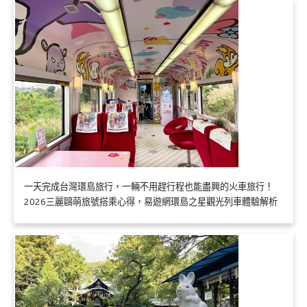
一天完成台灣環島旅行，一輛不用趕行程也能盡興的火車旅行！
2026三麗鷗萌旅號搭乘心得，易遊網環島之星觀光列車體驗解析