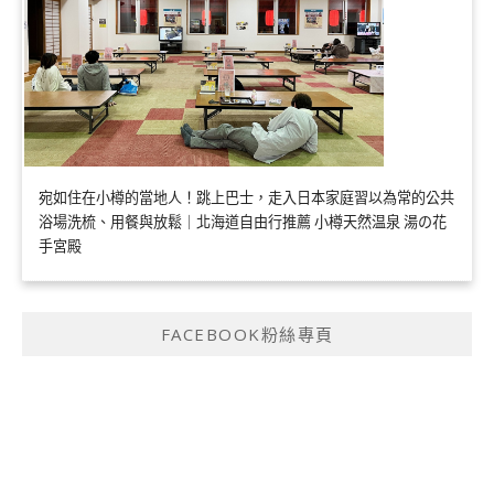
宛如住在小樽的當地人！跳上巴士，走入日本家庭習以為常的公共
浴場洗梳、用餐與放鬆｜北海道自由行推薦 小樽天然温泉 湯の花
手宮殿
FACEBOOK粉絲專頁