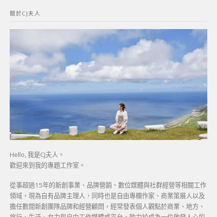
鍵
關於CJ夫人
字:
Hello, 我是CJ夫人。
歡迎來到我的專題工作室。
從事超過15年的新創事業、品牌營銷、數位媒體與社群經營等相關工作
領域，現為自有品牌主理人，同時也是自由專欄作家、商業策展人以及
擔任數間新創團隊品牌和經營顧問，經常發表個人觀點於商業、地方、
旅行、生活、女力與自由工作媒體或平台，致力於成為一位啟發人心的