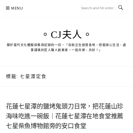
Skip
MENU
to
content
。CJ夫人。
關於當代文化體驗採集與紀錄的一切。「目前正在旅居各地，挖掘用心生活、處
事謹慎的匠人職人創業家，一起共榮、共好！」
標籤:
七星潭定食
花蓮七星潭的鹽烤鬼頭刀日常，把花蓮山珍
海味吃進一碗飯｜花蓮七星潭在地食堂推薦
七星柴魚博物館旁的安口食堂