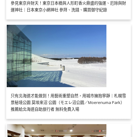
參見東京弁財天！東京日本橋與人形町香火鼎盛的強運、厄除與財
運神社｜日本東京小網神社 參拜、洗錢、購買御守紀錄
只有北海道才能做到！用藝術重塑自然，用城市擁抱寧靜｜札幌雪
景秘境公園 莫埃來沼 公園（モエレ沼公園／Moerenuma Park）
推薦給北海道自助旅行者 無料免費入場