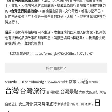
《對台灣關鍵風格上癮》
，
是由CJ夫人製作的台灣專題；運用台灣風
土、文化、人情味等地方深厚底蘊，構成專為旅行者認識台灣獨特魅力
的
<台灣旅行關鍵指南>
，無論語言隔閡、文化背景，都能心動不已，
同時由衷稱道「哇！這是一種全新的感受，太棒了，我要推薦朋友來台
灣旅行！」
目前，
我仍在持續挖掘用心生活、處事謹慎的匠人職人創業家，如果您
也有很棒的品牌故事和創業理念，請撥空填寫
<
採訪單
>
，我將盡快規
劃採訪行程，並與您聯繫！
採訪單超連結：
https://forms.gle/7KvGCEbcu7U7ySuN7
熱門關鍵字
北海道
snowboard
京都
snowboardgirl
snowboard新手
南投旅行
台灣
台灣旅行
台灣景點
台灣旅遊
大阪旅行
大阪
大阪
日
屏東
屏東旅行
女生滑雪
自助旅行
新手滑雪
日月潭旅行
日月潭