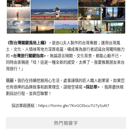
《對台灣關鍵風格上癮》
，
是由CJ夫人製作的台灣專題；運用台灣風
土、文化、人情味等地方深厚底蘊，構成專為旅行者認識台灣獨特魅力
的
<台灣旅行關鍵指南>
，無論語言隔閡、文化背景，都能心動不已，
同時由衷稱道「哇！這是一種全新的感受，太棒了，我要推薦朋友來台
灣旅行！」
目前，
我仍在持續挖掘用心生活、處事謹慎的匠人職人創業家，如果您
也有很棒的品牌故事和創業理念，請撥空填寫
<
採訪單
>
，我將盡快規
劃採訪行程，並與您聯繫！
採訪單超連結：
https://forms.gle/7KvGCEbcu7U7ySuN7
熱門關鍵字