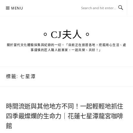
Skip
MENU
to
content
。CJ夫人。
關於當代文化體驗採集與紀錄的一切。「目前正在旅居各地，挖掘用心生活、處
事謹慎的匠人職人創業家，一起共榮、共好！」
標籤:
七星潭
時間流逝與其他地方不同！一起輕輕地抓住
四季最燦爛的生命力｜花蓮七星潭龍宮咖啡
館