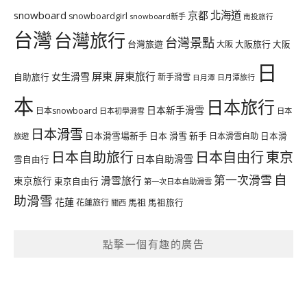
北海道
snowboard
京都
snowboardgirl
snowboard新手
南投旅行
台灣
台灣旅行
台灣景點
台灣旅遊
大阪旅行
大阪
大阪
日
屏東
屏東旅行
女生滑雪
自助旅行
新手滑雪
日月潭旅行
日月潭
本
日本旅行
日本新手滑雪
日本snowboard
日本初學滑雪
日本
日本滑雪
日本滑雪場新手
日本 滑雪 新手
日本滑雪自助
日本滑
旅遊
日本自由行
日本自助旅行
東京
日本自助滑雪
雪自由行
自
第一次滑雪
滑雪旅行
東京旅行
東京自由行
第一次日本自助滑雪
助滑雪
花蓮
馬祖
花蓮旅行
馬祖旅行
關西
點擊一個有趣的廣告