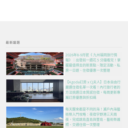
最新議題
2026年8-9月號《 九州福岡旅行情
報》｜出發前一週花 5 分鐘看完！掌
握最值得去的新景點、限定活動、私
房一日遊、住宿優惠一次整理
【Agoda訂房 x CJ夫人】日本自由行
嚴選住宿名單一次看！內行旅行者的
方法挑選日本質感住宿，每周更新專
屬訂房優惠與折扣碼
每天醒來都是不同的海！瀨戶內海藝
術祭入門攻略：夜宿宇野港三天兩
夜，完成跳島直島與豐島、藝術祭護
照、交通住宿一次整理