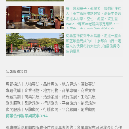
每一盒和菓子，都藏著一位想記住的
人！東京銀座甜點散策，沿著中央通
走進木村家、空也、虎屋、資生堂
Parlour等百年老舖與限定甜點，一
次匯集日本五百年的伴手禮文化
從狐狸神使到千本鳥居，走進一座由
願望堆疊而成的山｜京都自由行一定
要來的伏見稻荷大社與8個最值得停
留的風景
品牌服務項目
專題採訪｜人物專訪、品牌專訪、地方專訪、活動專訪
專題代編｜企業刊物、地方刊物、商業專欄、商業文案
專題策劃｜商業策展、活動策展、旅行策展、生活策展
諮詢服務｜品牌諮詢、行銷諮詢、平台諮詢、創業諮詢
顧問服務｜品牌顧問、行銷顧問、平台顧問、創業顧問
商業合作哲學與敘事DNA
※專題策劃和顧問服務僅供長期專案簽約；各項專案亦可與我長期合作