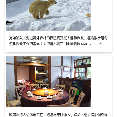
宛如踏入北海道野外森林的探險真實感！靜靜欣賞北極熊散步是冬
遊札幌最美好的畫面｜北海道札幌市円山動物園 Maruyama Zoo
願南國的人情溫暖常在！嚐嚐屏東師傅ㄟ手路菜，也珍惜那個與你