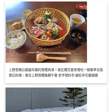
上野恩賜公園最珍藏的賞櫻角落！我在櫻花窗景裡吃一頓春季豆腐
懷石料理｜東京上野賞櫻推薦午餐 老字號料亭 韻松亭花籠御膳