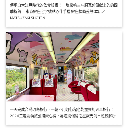
傳承自大江戸時代的飲食版畫！一塊松﨑三味胴瓦煎餅獻上的的四
季祝賀｜ 東京銀座老字號點心伴手禮 銀座松崎煎餅 本店／
MATSUZAKI SHOTEN
一天完成台灣環島旅行，一輛不用趕行程也能盡興的火車旅行！
2026三麗鷗萌旅號搭乘心得，易遊網環島之星觀光列車體驗解析