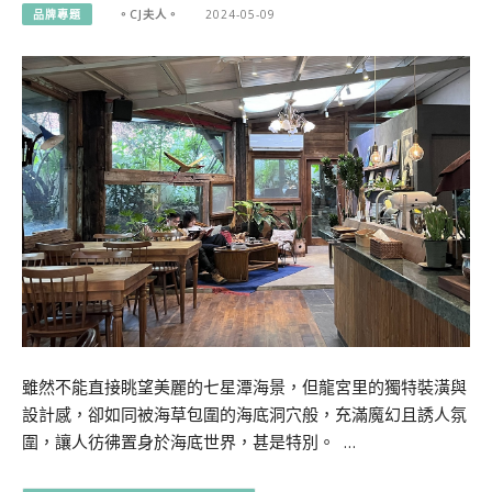
品牌專題
。CJ夫人。
2024-05-09
雖然不能直接眺望美麗的七星潭海景，但龍宮里的獨特裝潢與
設計感，卻如同被海草包圍的海底洞穴般，充滿魔幻且誘人氛
圍，讓人彷彿置身於海底世界，甚是特別。 …