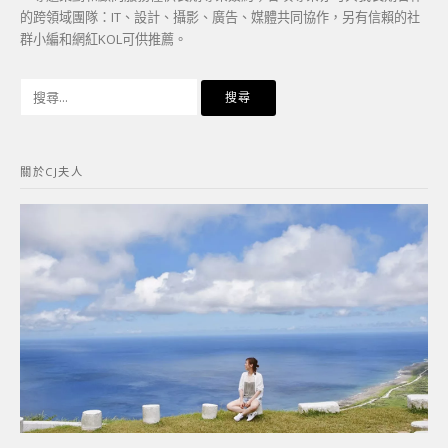
的跨領域團隊：IT、設計、攝影、廣告、媒體共同協作，另有信賴的社
群小編和網紅KOL可供推薦。
搜
尋
關
鍵
關於CJ夫人
字: