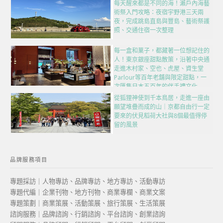
每天醒來都是不同的海！瀨戶內海藝
術祭入門攻略：夜宿宇野港三天兩
夜，完成跳島直島與豐島、藝術祭護
照、交通住宿一次整理
每一盒和菓子，都藏著一位想記住的
人！東京銀座甜點散策，沿著中央通
走進木村家、空也、虎屋、資生堂
Parlour等百年老舖與限定甜點，一
次匯集日本五百年的伴手禮文化
從狐狸神使到千本鳥居，走進一座由
願望堆疊而成的山｜京都自由行一定
要來的伏見稻荷大社與8個最值得停
留的風景
品牌服務項目
專題採訪｜人物專訪、品牌專訪、地方專訪、活動專訪
專題代編｜企業刊物、地方刊物、商業專欄、商業文案
專題策劃｜商業策展、活動策展、旅行策展、生活策展
諮詢服務｜品牌諮詢、行銷諮詢、平台諮詢、創業諮詢