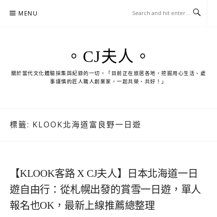
Skip
MENU
to
content
。CJ夫人。
關於當代文化體驗採集與紀錄的一切。「目前正在旅居各地，挖掘用心生活、處
事謹慎的匠人職人創業家，一起共榮、共好！」
標籤:
KLOOK北海道富良野一日遊
【KLOOK客路 X CJ夫人】日本北海道一日
遊自由行：從札幌出發的賞雪一日遊，單人
報名也OK，最新上線推薦總整理