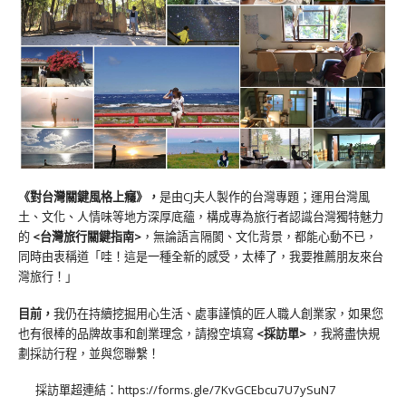
《對台灣關鍵風格上癮》
，
是由CJ夫人製作的台灣專題；運用台灣風
土、文化、人情味等地方深厚底蘊，構成專為旅行者認識台灣獨特魅力
的
<台灣旅行關鍵指南>
，無論語言隔閡、文化背景，都能心動不已，
同時由衷稱道「哇！這是一種全新的感受，太棒了，我要推薦朋友來台
灣旅行！」
目前，
我仍在持續挖掘用心生活、處事謹慎的匠人職人創業家，如果您
也有很棒的品牌故事和創業理念，請撥空填寫
<
採訪單
>
，我將盡快規
劃採訪行程，並與您聯繫！
採訪單超連結：
https://forms.gle/7KvGCEbcu7U7ySuN7