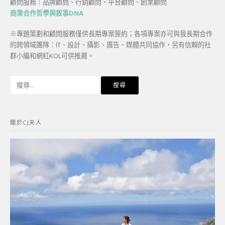
顧問服務｜品牌顧問、行銷顧問、平台顧問、創業顧問
商業合作哲學與敘事DNA
※專題策劃和顧問服務僅供長期專案簽約；各項專案亦可與我長期合作
的跨領域團隊：IT、設計、攝影、廣告、媒體共同協作，另有信賴的社
群小編和網紅KOL可供推薦。
搜
尋
關
鍵
關於CJ夫人
字: