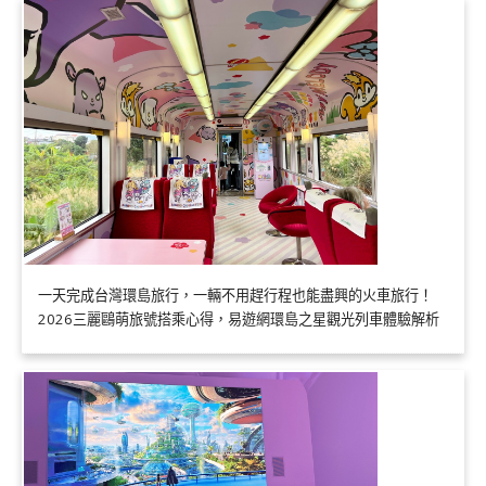
一天完成台灣環島旅行，一輛不用趕行程也能盡興的火車旅行！
2026三麗鷗萌旅號搭乘心得，易遊網環島之星觀光列車體驗解析