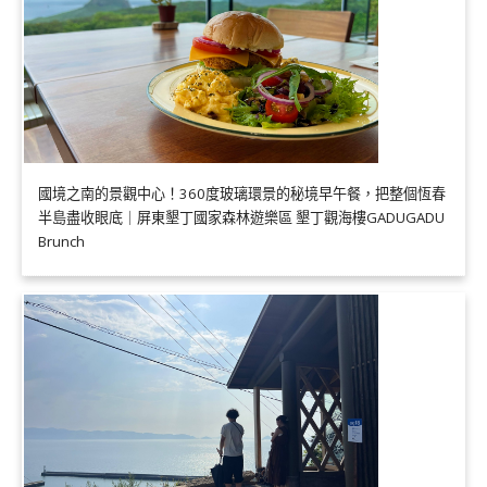
國境之南的景觀中心！360度玻璃環景的秘境早午餐，把整個恆春
半島盡收眼底｜屏東墾丁國家森林遊樂區 墾丁觀海樓GADUGADU
Brunch