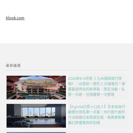
Klook.com
最新議題
2026年8-9月號《 九州福岡旅行情
報》｜出發前一週花 5 分鐘看完！掌
握最值得去的新景點、限定活動、私
房一日遊、住宿優惠一次整理
【Agoda訂房 x CJ夫人】日本自由行
嚴選住宿名單一次看！內行旅行者的
方法挑選日本質感住宿，每周更新專
屬訂房優惠與折扣碼