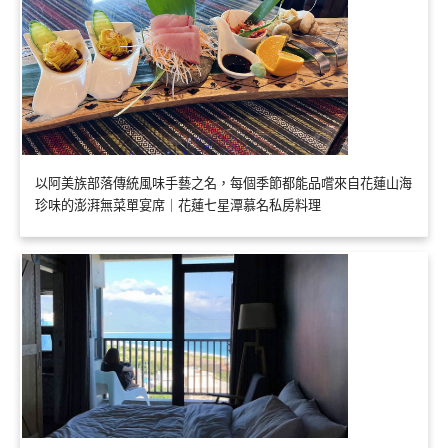
以阿美族部落傳統風味手藝之名，每個季節都能品嚐來自花蓮山海
珍味的澎湃無菜單宴席｜花蓮七星潭慕名私房料理