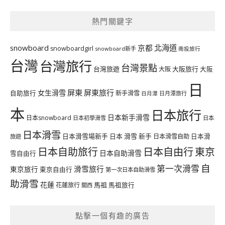
熱門關鍵字
北海道
snowboard
京都
snowboardgirl
snowboard新手
南投旅行
台灣
台灣旅行
台灣景點
台灣旅遊
大阪旅行
大阪
大阪
日
屏東
屏東旅行
女生滑雪
自助旅行
新手滑雪
日月潭旅行
日月潭
本
日本旅行
日本新手滑雪
日本snowboard
日本初學滑雪
日本
日本滑雪
日本滑雪場新手
日本 滑雪 新手
日本滑雪自助
日本滑
旅遊
日本自由行
日本自助旅行
東京
日本自助滑雪
雪自由行
自
第一次滑雪
滑雪旅行
東京旅行
東京自由行
第一次日本自助滑雪
助滑雪
花蓮
馬祖
花蓮旅行
馬祖旅行
關西
點擊一個有趣的廣告